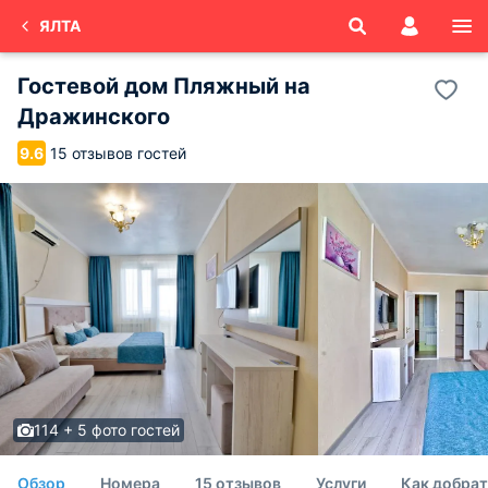
ЯЛТА
Гостевой дом Пляжный на
Дражинского
15 отзывов гостей
9.6
114 + 5 фото гостей
Обзор
Номера
15 отзывов
Услуги
Как добрат