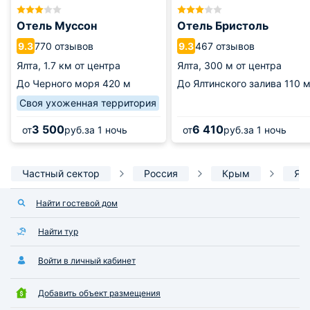
Отель Муссон
Отель Бристоль
770 отзывов
467 отзывов
9.3
9.3
Ялта,
1.7 км от центра
Ялта,
300 м от центра
До Черного моря
420 м
До Ялтинского залива
110 
Своя ухоженная территория
3 500
6 410
от
руб.
за 1 ночь
от
руб.
за 1 ночь
Частный сектор
Россия
Крым
Ял
Найти гостевой дом
Найти тур
Войти в личный кабинет
Добавить объект размещения