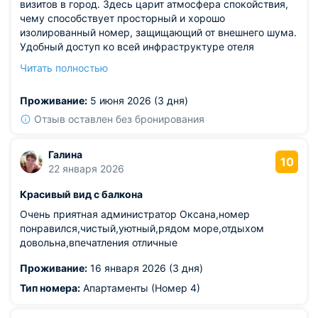
визитов в город. Здесь царит атмосфера спокойствия,
чему способствует просторный и хорошо
изолированный номер, защищающий от внешнего шума.
Удобный доступ ко всей инфраструктуре отеля
позволяет решать бытовые вопросы, не покидая зоны
Читать полностью
комфорта. Профессионализм работников проявляется в
их ненавязчивости и предельной аккуратности при
Проживание:
5 июня 2026 (3 дня)
уборке, что гарантирует полное восстановление сил
после насыщенного дня.
Отзыв оставлен без бронирования
Галина
10
22 января 2026
Красивый вид с балкона
Очень приятная администратор Оксана,номер
понравился,чистый,уютный,рядом море,отдыхом
довольна,впечатления отличные
Проживание:
16 января 2026 (3 дня)
Тип номера:
Апартаменты (Номер 4)