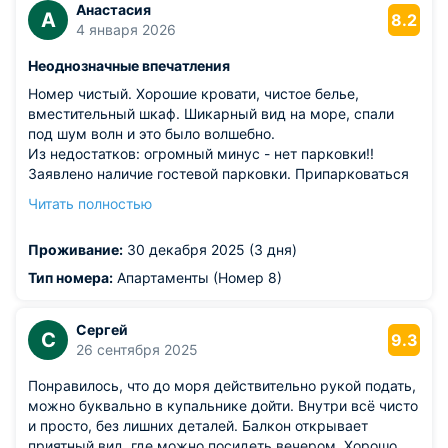
Анастасия
А
8.2
4 января 2026
Неоднозначные впечатления
Номер чистый. Хорошие кровати, чистое белье,
вместительный шкаф. Шикарный вид на море, спали
под шум волн и это было волшебно.
Из недостатков: огромный минус - нет парковки!!
Заявлено наличие гостевой парковки. Припарковаться
рядом с отелем некуда от слова совсем, если вы на
Читать полностью
машине, имейте это в виду. Вам предложат на аварийке
быстренько выгрузить чемоданы и поскорее уехать на
Проживание:
30 декабря 2025 (3 дня)
платную парковку, пока эвакуатор не забрал машину.
Также ничего не нашла о том, что оплата при заселении
Тип номера:
Апартаменты (Номер 8)
только наличкой. Вы серьезно? 2026 г на дворе, какая
наличка? Хозяйка сказала, что такие большие суммы на
Сергей
карту ей нельзя переводить, поэтому после 8,5 часов
С
9.3
26 сентября 2025
дороги я была отправлена в ближайший банкомат за
наличкой. ТВ в номере от антенны, качество
Понравилось, что до моря действительно рукой подать,
изображения среднее. Возможно, для кого-то это будет
можно буквально в купальнике дойти. Внутри всё чисто
полезная информация. У нас был номер 8, нас было
и просто, без лишних деталей. Балкон открывает
трое и было очень тесно, толкались в номере. На двоих
приятный вид, где можно посидеть вечером. Хорошо