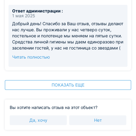
меняют,средства личной гигиены(мыло,шампунь,гель
корню.
для душа )дают один раз(мы попросили на весь период
Ответ администрации :
проживания и нам дали)
1 мая 2025
Добрый день! Спасибо за Ваш отзыв, отзывы делают
нас лучше. Вы проживали у нас четверо суток,
постельное и полотенце мы меняем на пятые сутки.
Средства личной гигиены мы даем единоразово при
заселении гостей, у нас не гостиница со звездами (
где предлогогает дополнение средства личной
Читать полностью
гигиены каждый день), а гостевой дом. Конечно не
удобно Вам было ходить через черный ход, на что
примите наши извенения, шла реставрация пляжа-
поэтому вход со стороны моря был закрыт.
Хорошего дня.
ПОКАЗАТЬ ЕЩЕ
Вы хотите написать отзыв на этот объект?
Да, хочу
Нет