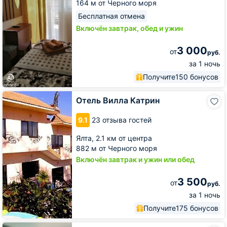
164 м от Черного моря
Бесплатная отмена
Включён завтрак, обед и ужин
3 000
от
руб.
за 1 ночь
Получите
150 бонусов
Отель
Отель Вилла Катрин
Вилла
Катрин
9.1
23 отзыва гостей
Ялта,
2.1 км от центра
882 м от Черного моря
Включён завтрак и ужин или обед
3 500
от
руб.
за 1 ночь
Получите
175 бонусов
Мини-