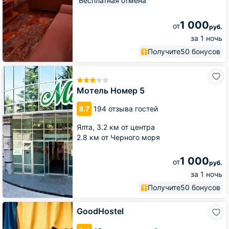
Бесплатная отмена
1 000
от
руб.
за 1 ночь
Получите
50 бонусов
Мотель
Номер
5
Мотель Номер 5
8.7
194 отзыва гостей
Ялта,
3.2 км от центра
2.8 км от Черного моря
1 000
от
руб.
за 1 ночь
Получите
50 бонусов
GoodHostel
GoodHostel