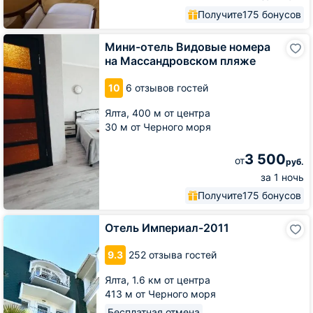
Получите
175 бонусов
Мини-
Мини-отель Видовые номера
отель
на Массандровском пляже
Видовые
номера
10
6 отзывов гостей
на
Массандровском
Ялта,
400 м от центра
пляже
30 м от Черного моря
3 500
от
руб.
за 1 ночь
Получите
175 бонусов
Отель
Отель Империал-2011
Империал-2011
9.3
252 отзыва гостей
Ялта,
1.6 км от центра
413 м от Черного моря
Бесплатная отмена