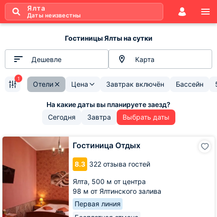
Ялта
Даты неизвестны
Гостиницы Ялты на сутки
Дешевле
Карта
1
Отели
Цена
Завтрак включён
Бассейн
Сегодня
Завтра
Выбрать даты
Гостиница
Гостиница Отдых
Отдых
8.3
322 отзыва гостей
Ялта,
500 м от центра
98 м от Ялтинского залива
Первая линия