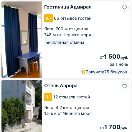
Гостиница
Гостиница Адмирал
Адмирал
8.7
66 отзывов гостей
Ялта,
700 м от центра
748 м от Черного моря
Бесплатная отмена
1 500
от
руб.
за 1 ночь
Получите
75 бонусов
Отель
Отель Аврора
Аврора
9.1
12 отзывов гостей
Ялта,
4.2 км от центра
1.5 км от Черного моря
1 700
от
руб.