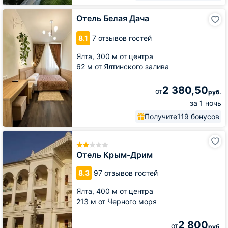
Отель
Отель Белая Дача
Белая
Дача
8.1
7 отзывов гостей
Ялта,
300 м от центра
62 м от Ялтинского залива
2 380,50
от
руб.
за 1 ночь
Получите
119 бонусов
Отель
Крым-
Дрим
Отель Крым-Дрим
8.3
97 отзывов гостей
Ялта,
400 м от центра
213 м от Черного моря
2 800
от
руб.