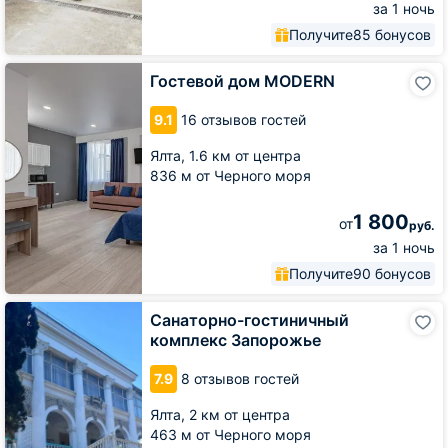
за 1 ночь
Получите
85 бонусов
Гостевой
Гостевой дом MODERN
дом
MODERN
9.1
16 отзывов гостей
Ялта,
1.6 км от центра
836 м от Черного моря
1 800
от
руб.
за 1 ночь
Получите
90 бонусов
Санаторно-
Санаторно-гостиничный
гостиничный
комплекс Запорожье
комплекс
Запорожье
7.9
8 отзывов гостей
Ялта,
2 км от центра
463 м от Черного моря