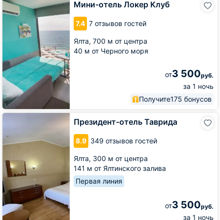
Мини-отель Локер Клуб
отель
Локер
7.4
7 отзывов гостей
Клуб
Ялта,
700 м от центра
40 м от Черного моря
3 500
от
руб.
за 1 ночь
Получите
175 бонусов
Президент-
Президент-отель Таврида
отель
Таврида
8.9
349 отзывов гостей
Ялта,
300 м от центра
141 м от Ялтинского залива
Первая линия
3 500
от
руб.
за 1 ночь