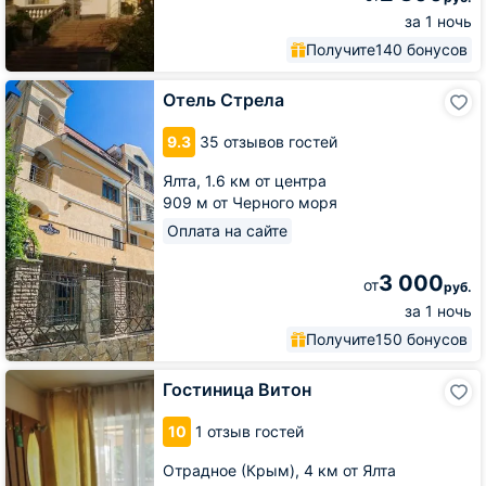
за 1 ночь
Получите
140 бонусов
Отель
Отель Стрела
Стрела
9.3
35 отзывов гостей
Ялта,
1.6 км от центра
909 м от Черного моря
Оплата на сайте
3 000
от
руб.
за 1 ночь
Получите
150 бонусов
Гостиница
Гостиница Витон
Витон
10
1 отзыв гостей
Отрадное (Крым),
4 км от Ялта