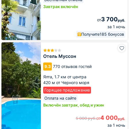
Завтрак включён
3 700
от
руб.
за 1 ночь
Получите
185 бонусов
Отель
Муссон
Отель Муссон
9.3
770 отзывов гостей
Ялта,
1.7 км от центра
420 м от Черного моря
Горящее предложение
Оплата на сайте
Включён завтрак, обед и ужин
4 000
5 000
руб.
от
руб.
за 1 ночь