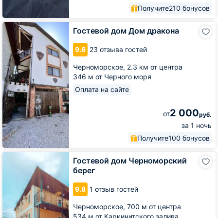
Получите
210 бонусов
Гостевой
Гостевой дом Дом дракона
дом
Дом
9.6
23 отзыва гостей
дракона
Черноморское,
2.3 км от центра
346 м от Черного моря
Оплата на сайте
2 000
от
руб.
за 1 ночь
Получите
100 бонусов
Гостевой
Гостевой дом Черноморский
дом
берег
Черноморский
берег
9.8
1 отзыв гостей
Черноморское,
700 м от центра
534 м от Каркинитского залива