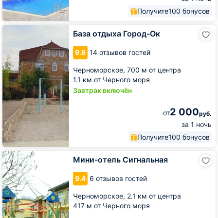
Получите
100 бонусов
База
База отдыха Город-Ок
отдыха
Город-
9.6
14 отзывов гостей
Ок
Черноморское,
700 м от центра
1.1 км от Черного моря
Завтрак включён
2 000
от
руб.
за 1 ночь
Получите
100 бонусов
Мини-
Мини-отель Сигнальная
отель
Сигнальная
9.4
6 отзывов гостей
Черноморское,
2.1 км от центра
417 м от Черного моря