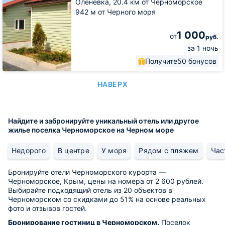
Оленёвка,
20.4 км от Черноморское
942 м от Черного моря
1 000
от
руб.
за 1 ночь
Получите
50 бонусов
НАВЕРХ
Найдите и забронируйте уникальный отель или другое
жилье поселка Черноморское на Черном море
Недорого
В центре
У моря
Рядом с пляжем
Час
Бронируйте отели Черноморского курорта —
Черноморское, Крым, цены на номера от 2 600 рублей.
Выбирайте подходящий отель из 20 объектов в
Черноморском со скидками до 51% на основе реальных
фото и отзывов гостей.
Бронирование гостиниц в Черноморском.
Поселок