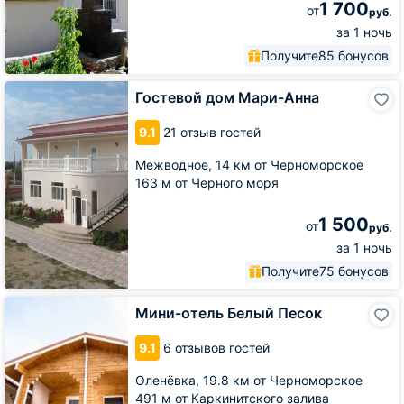
1 700
от
руб.
за 1 ночь
Получите
85 бонусов
Гостевой
Гостевой дом Мари-Анна
дом
Мари-
9.1
21 отзыв гостей
Анна
Межводное,
14 км от Черноморское
163 м от Черного моря
1 500
от
руб.
за 1 ночь
Получите
75 бонусов
Мини-
Мини-отель Белый Песок
отель
Белый
9.1
6 отзывов гостей
Песок
Оленёвка,
19.8 км от Черноморское
491 м от Каркинитского залива