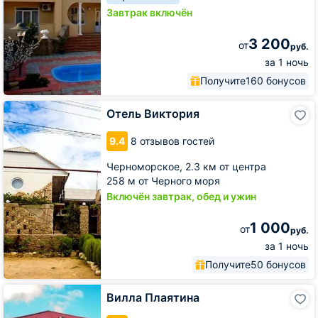
Завтрак включён
3 200
от
руб.
за 1 ночь
Получите
160 бонусов
Отель
Отель Виктория
Виктория
9.4
8 отзывов гостей
Черноморское,
2.3 км от центра
258 м от Черного моря
Включён завтрак, обед и ужин
1 000
от
руб.
за 1 ночь
Получите
50 бонусов
Вилла
Вилла Плаятина
Плаятина