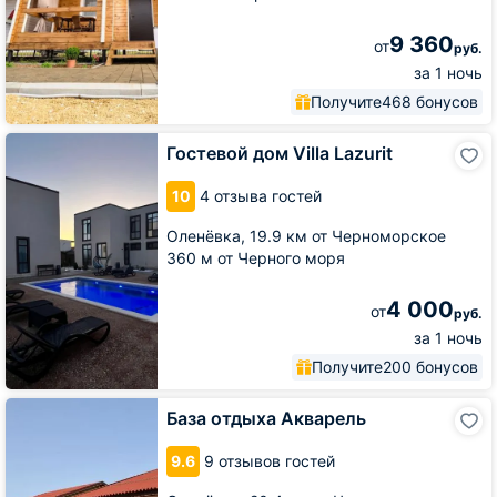
9 360
от
руб.
за 1 ночь
Получите
468 бонусов
Гостевой
Гостевой дом Villa Lazurit
дом
Villa
10
4 отзыва гостей
Lazurit
Оленёвка,
19.9 км от Черноморское
360 м от Черного моря
4 000
от
руб.
за 1 ночь
Получите
200 бонусов
База
База отдыха Акварель
отдыха
Акварель
9.6
9 отзывов гостей