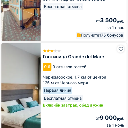
Бесплатная отмена
3 500
от
руб.
за 1 ночь
Получите
175 бонусов
Гостиница
Grande
del
Гостиница Grande del Mare
Mare
9.6
9 отзывов гостей
Черноморское,
1.7 км от центра
125 м от Черного моря
Первая линия
Бесплатная отмена
Включён завтрак, обед и ужин
9 000
от
руб.
за 1 ночь