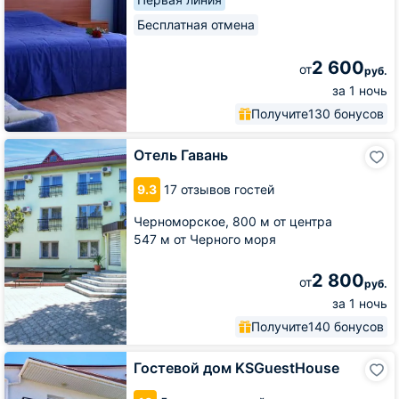
Бесплатная отмена
2 600
от
руб.
за 1 ночь
Получите
130 бонусов
Отель
Отель Гавань
Гавань
9.3
17 отзывов гостей
Черноморское,
800 м от центра
547 м от Черного моря
2 800
от
руб.
за 1 ночь
Получите
140 бонусов
Гостевой
Гостевой дом KSGuestHouse
дом
KSGuestHouse