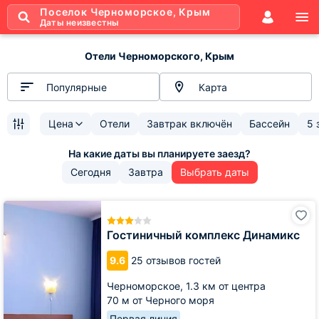
Поселок Черноморское, Крым
Даты неизвестны
Отели Черноморского, Крым
Популярные
Карта
Цена
Отели
Завтрак включён
Бассейн
5 
Сегодня
Завтра
Выбрать даты
Гостиничный
комплекс
Динамикс
Гостиничный комплекс Динамикс
9.6
25 отзывов гостей
Черноморское,
1.3 км от центра
70 м от Черного моря
Первая линия