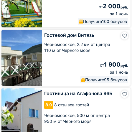
2 000
от
руб.
за 1 ночь
Получите
100 бонусов
Гостевой
Гостевой дом Витязь
дом
Витязь
Черноморское,
2.2 км от центра
110 м от Черного моря
1 900
от
руб.
за 1 ночь
Получите
95 бонусов
Гостиница
Гостиница на Агафонова 96Б
на
Агафонова
8.9
8 отзывов гостей
96Б
Черноморское,
500 м от центра
950 м от Черного моря