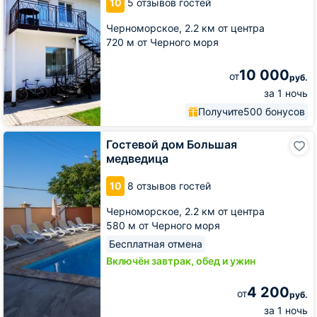
10
5 отзывов гостей
Черноморское,
2.2 км от центра
720 м от Черного моря
10 000
от
руб.
за 1 ночь
Получите
500 бонусов
Гостевой
Гостевой дом Большая
дом
медведица
Большая
медведица
10
8 отзывов гостей
Черноморское,
2.2 км от центра
580 м от Черного моря
Бесплатная отмена
Включён завтрак, обед и ужин
4 200
от
руб.
за 1 ночь