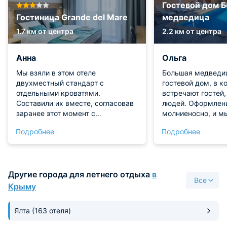
Гостевой дом 
Гостиница Grande del Mare
медведица
1.7 км от центра
2.2 км от центра
Анна
Ольга
Мы взяли в этом отеле
Большая медведиц
двухместный стандарт с
гостевой дом, в к
отдельными кроватями.
встречают гостей
Составили их вместе, согласовав
людей. Оформлени
заранее этот момент с
молниеносно, и м
работниками отеля. Вид у нас
заселились в номе
Подробнее
Подробнее
хороший был на море. Окна
было очень уютно.
большие, но они закрываются
каждом уголке, п
плотными шторами. Есть в номере
заправлено идеал
хорошая мебель, отдельный
гостевого дома ес
Другие города для летнего отдыха
в
санузел, техника. При гостинице
котором мы искуп
Все
работает прекрасный ресторан и
чем в море. Завт
Крыму
кафе есть неподалеку.
стоимость, остал
пищи можно заказ
Ялта
(163 отеля)
дополнительно.