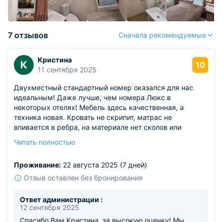
7 отзывов
Сначала рекомендуемые
Кристина
К
10
11 сентября 2025
Двухместный стандартный номер оказался для нас
идеальным! Даже лучше, чем номера Люкс в
некоторых отелях! Мебель здесь качественная, а
техника новая. Кровать не скрипит, матрас не
впивается в ребра, на материале нет сколов или
царапин. Все в отличном качестве. Желаю, чтобы отель
Читать полностью
Белая Дача всегда держал такую хорошую планку в
качестве обсаживания клиентов в интерьере и сервисе!
Проживание:
22 августа 2025 (7 дней)
Отзыв оставлен без бронирования
Ответ администрации :
12 сентября 2025
Спасибо Вам Кристина, за высокую оценку! Мы