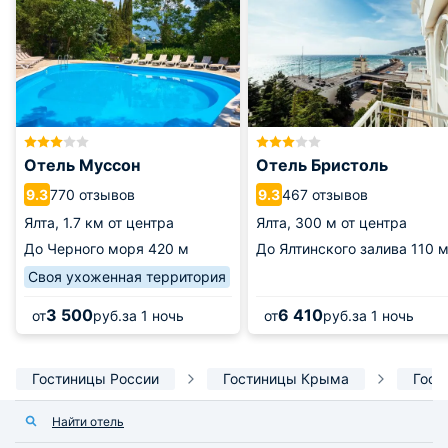
Отель Муссон
Отель Бристоль
770 отзывов
467 отзывов
9.3
9.3
Ялта,
1.7 км от центра
Ялта,
300 м от центра
До Черного моря
420 м
До Ялтинского залива
110 
Своя ухоженная территория
3 500
6 410
от
руб.
за 1 ночь
от
руб.
за 1 ночь
Гостиницы России
Гостиницы Крыма
Гост
Найти отель