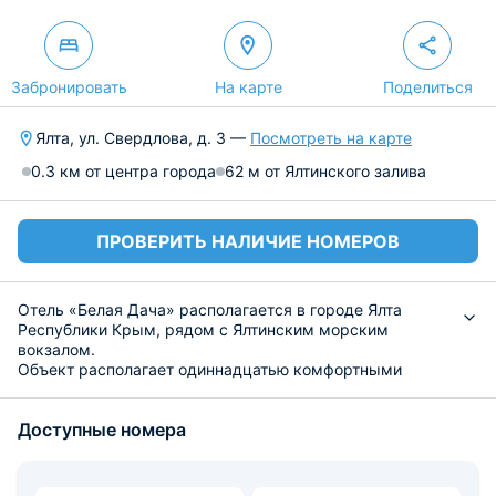
Забронировать
На карте
Поделиться
Ялта, ул. Свердлова, д. 3 —
Посмотреть на карте
0.3 км от центра города
62 м от Ялтинского залива
ПРОВЕРИТЬ НАЛИЧИЕ НОМЕРОВ
Отель «Белая Дача» располагается в городе Ялта
Республики Крым, рядом с Ялтинским морским
вокзалом.
Объект располагает одиннадцатью комфортными
номерами, выполненных в теплой цветовой гамме. В
пользовании имеется система кондиционирования,
Доступные номера
телевидение, двуспальная кровать и рабочий уголок. В
каждом варианте предусмотрена душевая комната и
санузел. По периметру подключен бесплатный Wi-Fi.
Работает столовая, где питание происходит по системе