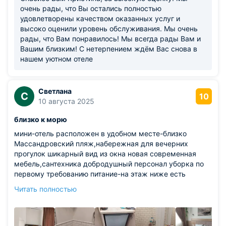
очень рады, что Вы остались полностью
удовлетворены качеством оказанных услуг и
высоко оценили уровень обслуживания. Мы очень
рады, что Вам понравилось! Мы всегда рады Вам и
Вашим близким! С нетерпением ждём Вас снова в
нашем уютном отеле
Светлана
С
10
10 августа 2025
близко к морю
мини-отель расположен в удобном месте-близко
Массандровский пляж,набережная для вечерних
прогулок шикарный вид из окна новая современная
мебель,сантехника добродушный персонал уборка по
первому требованию питание-на этаж ниже есть
столовая,скидка для жильцов отеля,по системе
Читать полностью
шведский стол мне все понравилось,поэтому
рекомендую
Из недостатков: нет