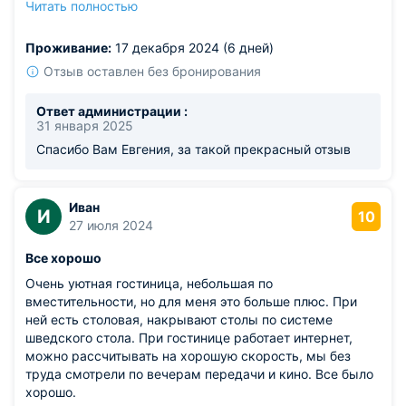
Читать полностью
5 минут пешком. Поблизости находятся магазины,
рестораны, центральная набережная и множество
Проживание:
17 декабря 2024 (6 дней)
развлечений. Остались довольны.
Отзыв оставлен без бронирования
Ответ администрации :
31 января 2025
Спасибо Вам Евгения, за такой прекрасный отзыв
Иван
И
10
27 июля 2024
Все хорошо
Очень уютная гостиница, небольшая по
вместительности, но для меня это больше плюс. При
ней есть столовая, накрывают столы по системе
шведского стола. При гостинице работает интернет,
можно рассчитывать на хорошую скорость, мы без
труда смотрели по вечерам передачи и кино. Все было
хорошо.