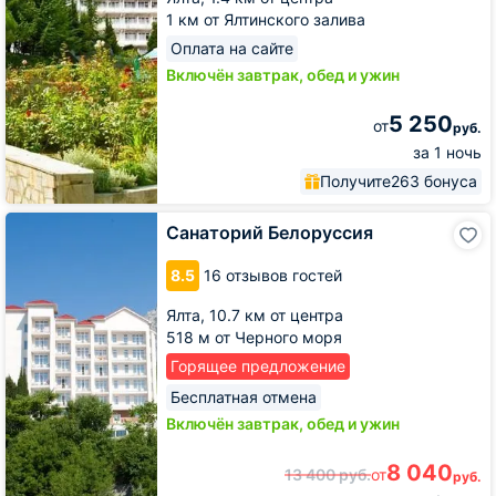
1 км от Ялтинского залива
Оплата на сайте
Включён завтрак, обед и ужин
5 250
от
руб.
за 1 ночь
Получите
263 бонуса
Санаторий
Санаторий Белоруссия
Белоруссия
8.5
16 отзывов гостей
Ялта,
10.7 км от центра
518 м от Черного моря
Горящее предложение
Бесплатная отмена
Включён завтрак, обед и ужин
8 040
13 400
руб.
от
руб.