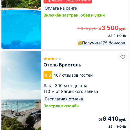
Оплата на сайте
Включён завтрак, обед и ужин
3 500
4 375
руб.
от
руб.
за 1 ночь
Получите
175 бонусов
Отель
Бристоль
Отель Бристоль
9.3
467 отзывов гостей
Ялта,
300 м от центра
110 м от Ялтинского залива
Бесплатная отмена
Завтрак включён
6 410
от
руб.
за 1 ночь