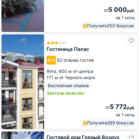
5 000
от
руб.
за 1 ночь
Получите
250 бонусов
Гостиница
Палас
Гостиница Палас
9.3
62 отзыва гостей
Ялта,
600 м от центра
171 м от Черного моря
Бесплатная отмена
Завтрак включён
5 772
от
руб.
за 1 ночь
Получите
289 бонусов
Гостевой
Гостевой дом Горный Воздух