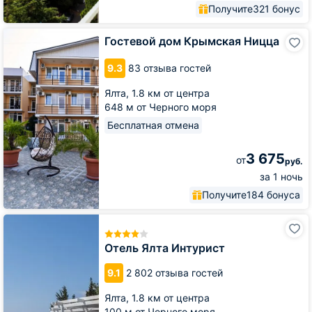
Получите
321 бонус
Гостевой
Гостевой дом Крымская Ницца
дом
Крымская
9.3
83 отзыва гостей
Ницца
Ялта,
1.8 км от центра
648 м от Черного моря
Бесплатная отмена
3 675
от
руб.
за 1 ночь
Получите
184 бонуса
Отель
Ялта
Интурист
Отель Ялта Интурист
9.1
2 802 отзыва гостей
Ялта,
1.8 км от центра
100 м от Черного моря