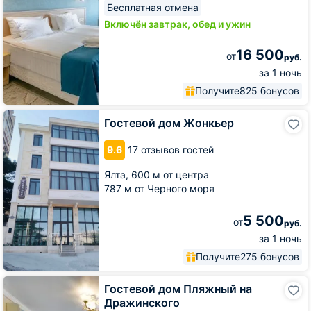
Бесплатная отмена
Включён завтрак, обед и ужин
16 500
от
руб.
за 1 ночь
Получите
825 бонусов
Гостевой
Гостевой дом Жонкьер
дом
Жонкьер
9.6
17 отзывов гостей
Ялта,
600 м от центра
787 м от Черного моря
5 500
от
руб.
за 1 ночь
Получите
275 бонусов
Гостевой
Гостевой дом Пляжный на
дом
Дражинского
Пляжный