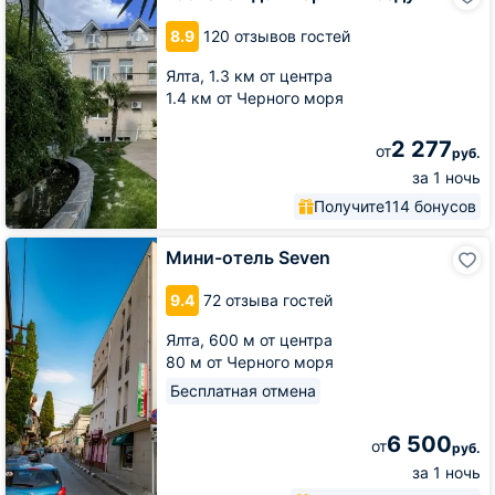
дом
Горный
8.9
120 отзывов гостей
Воздух
Ялта,
1.3 км от центра
1.4 км от Черного моря
2 277
от
руб.
за 1 ночь
Получите
114 бонусов
Мини-
Мини-отель Seven
отель
Seven
9.4
72 отзыва гостей
Ялта,
600 м от центра
80 м от Черного моря
Бесплатная отмена
6 500
от
руб.
за 1 ночь