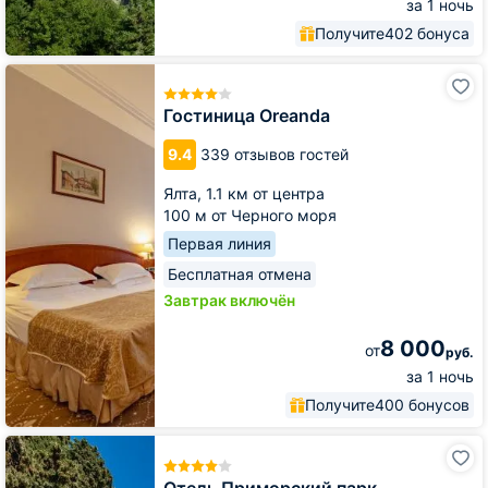
за 1 ночь
Получите
402 бонуса
Гостиница
Oreanda
Гостиница Oreanda
9.4
339 отзывов гостей
Ялта,
1.1 км от центра
100 м от Черного моря
Первая линия
Бесплатная отмена
Завтрак включён
8 000
от
руб.
за 1 ночь
Получите
400 бонусов
Отель
Приморский
парк
Отель Приморский парк