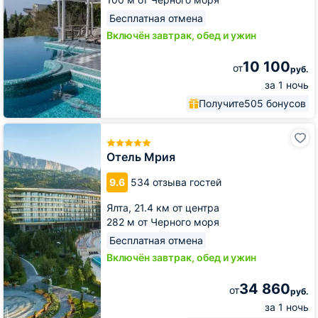
Бесплатная отмена
Включён завтрак, обед и ужин
10 100
от
руб.
за 1 ночь
Получите
505 бонусов
Отель
Мрия
Отель Мрия
9.6
534 отзыва гостей
Ялта,
21.4 км от центра
282 м от Черного моря
Бесплатная отмена
Включён завтрак, обед и ужин
34 860
от
руб.
за 1 ночь