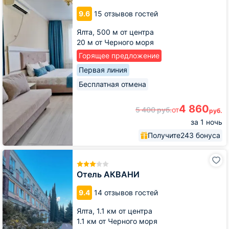
на
9.6
15 отзывов гостей
Дражинского
Ялта,
500 м от центра
20 м от Черного моря
Горящее предложение
Первая линия
Бесплатная отмена
4 860
5 400
руб.
от
руб.
за 1 ночь
Получите
243 бонуса
Отель
АКВАНИ
Отель АКВАНИ
9.4
14 отзывов гостей
Ялта,
1.1 км от центра
1.1 км от Черного моря