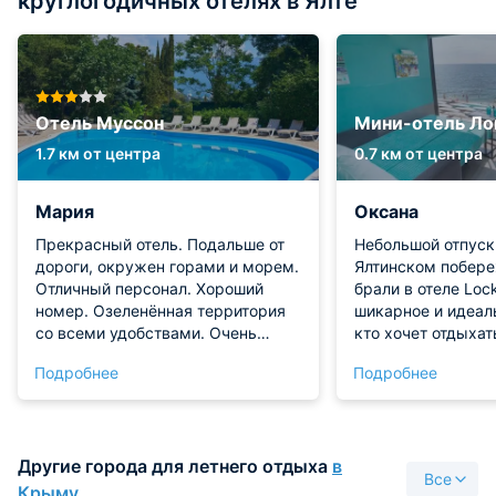
круглогодичных отелях в Ялте
Отель Муссон
Мини-отель Ло
1.7 км от центра
0.7 км от центра
Мария
Оксана
Прекрасный отель. Подальше от
Небольшой отпуск
дороги, окружен горами и морем.
Ялтинском побер
Отличный персонал. Хороший
брали в отеле Loc
номер. Озеленённая территория
шикарное и идеаль
со всеми удобствами. Очень
кто хочет отдыхат
вкусные завтраки.
Пляж находится с
Подробнее
Подробнее
выходе из отеля!
работает при гост
Кондиционер в но
охлаждал. Комната
Другие города для летнего отдыха
в
небольшая, но это
Все
на море позволяе
Крыму