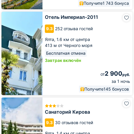
Получите
1 743 бонуса
Отель
Отель Империал-2011
Империал-2011
9.3
252 отзыва гостей
Ялта,
1.6 км от центра
413 м от Черного моря
Бесплатная отмена
Завтрак включён
2 900
от
руб.
за 1 ночь
Получите
145 бонусов
Санаторий
Кирова
Санаторий Кирова
9.3
30 отзывов гостей
Ялта,
1.4 км от центра