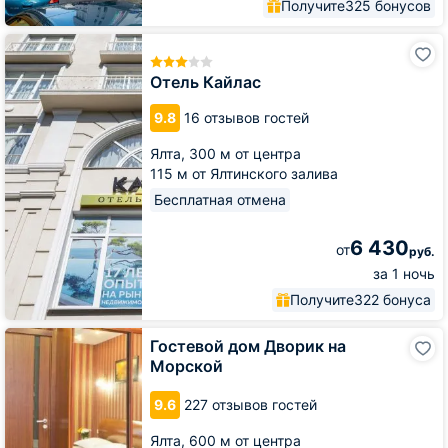
Получите
325 бонусов
Отель
Кайлас
Отель Кайлас
9.8
16 отзывов гостей
Ялта,
300 м от центра
115 м от Ялтинского залива
Бесплатная отмена
6 430
от
руб.
за 1 ночь
Получите
322 бонуса
Гостевой
Гостевой дом Дворик на
дом
Морской
Дворик
на
9.6
227 отзывов гостей
Морской
Ялта,
600 м от центра