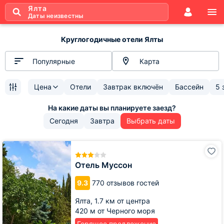
Ялта
Даты неизвестны
Круглогодичные отели Ялты
Популярные
Карта
Цена
Отели
Завтрак включён
Бассейн
5 
Сегодня
Завтра
Выбрать даты
Отель
Муссон
Отель Муссон
9.3
770 отзывов гостей
Ялта,
1.7 км от центра
420 м от Черного моря
Горящее предложение