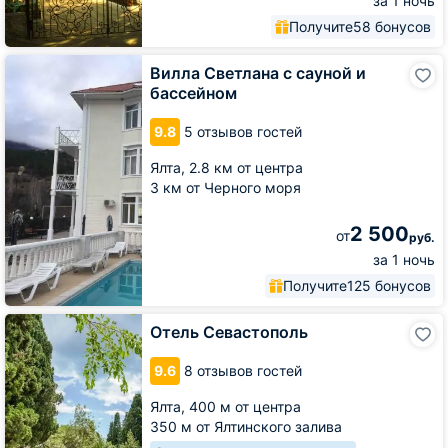
за 1 ночь
Получите
58 бонусов
Вилла
Вилла Cветлана с сауной и
Cветлана
бассейном
с
сауной
9.8
5 отзывов гостей
и
бассейном
Ялта,
2.8 км от центра
3 км от Черного моря
2 500
от
руб.
за 1 ночь
Получите
125 бонусов
Отель
Отель Севастополь
Севастополь
9.6
8 отзывов гостей
Ялта,
400 м от центра
350 м от Ялтинского залива