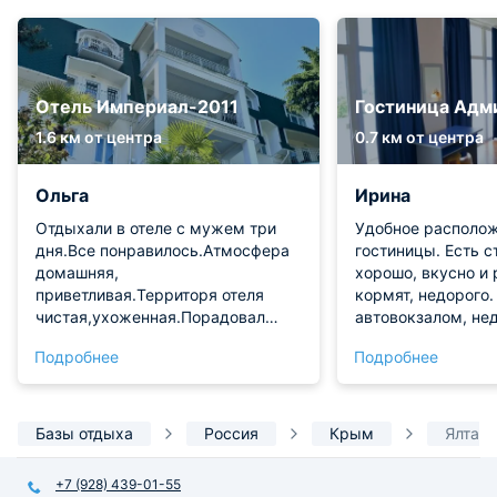
Отель Империал-2011
Гостиница Адм
1.6 км от центра
0.7 км от центра
Ольга
Ирина
Отдыхали в отеле с мужем три
Удобное располо
дня.Все понравилось.Атмосфера
гостиницы. Есть с
домашняя,
хорошо, вкусно и
приветливая.Территоря отеля
кормят, недорого.
чистая,ухоженная.Порадовал
автовокзалом, нед
бассейн с подогревом.Питание у
Набережной, и Ма
Подробнее
Подробнее
нас было включено
пляжа. Везде мож
(полупансион),завтрак шведский
пешком, не заблу
стол, обед по домашнему вкусно.
осмотреть красот
Отель находится рядом с
морскую прогулку 
Базы отдыха
Россия
Крым
Ялта
набережной Ялты , ровно пять
любые другие ма
минут хотьбы. Если вы хотите
Вообщем, впечатл
+7 (928) 439-01-55
тихий, семейный, душевный
положительные.