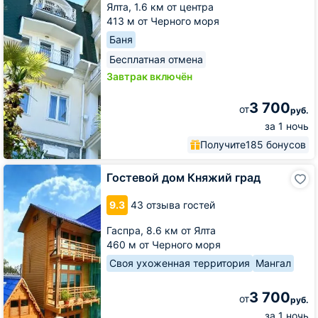
Ялта,
1.6 км от центра
413 м от Черного моря
Баня
Бесплатная отмена
Завтрак включён
3 700
от
руб.
за 1 ночь
Получите
185 бонусов
Гостевой
Гостевой дом Княжий град
дом
Княжий
9.3
43 отзыва гостей
град
Гаспра,
8.6 км от Ялта
460 м от Черного моря
Своя ухоженная территория
Мангал
3 700
от
руб.
за 1 ночь