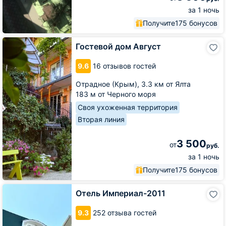
за 1 ночь
Получите
175 бонусов
Гостевой
Гостевой дом Август
дом
Август
9.6
16 отзывов гостей
Отрадное (Крым),
3.3 км от Ялта
183 м от Черного моря
Своя ухоженная территория
Вторая линия
3 500
от
руб.
за 1 ночь
Получите
175 бонусов
Отель
Отель Империал-2011
Империал-2011
9.3
252 отзыва гостей