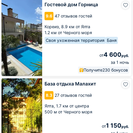
Гостевой
Гостевой дом Горница
дом
Горница
9.6
47 отзывов гостей
Кореиз,
8.9 км от Ялта
1.2 км от Черного моря
Своя ухоженная территория
Баня
4 600
от
руб.
за 1 ночь
Получите
230 бонусов
База
База отдыха Малахит
отдыха
Малахит
8.3
27 отзывов гостей
Ялта,
1.7 км от центра
500 м от Черного моря
1 150
от
руб.