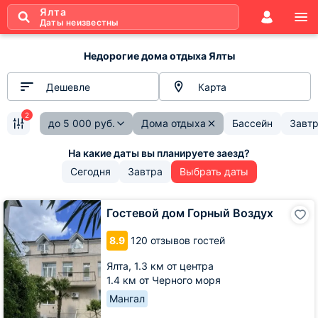
Ялта
Даты неизвестны
Недорогие дома отдыха Ялты
Дешевле
Карта
2
до
5 000
руб.
Дома отдыха
Бассейн
Завтр
Сегодня
Завтра
Выбрать даты
Гостевой
Гостевой дом Горный Воздух
дом
Горный
8.9
120 отзывов гостей
Воздух
Ялта,
1.3 км от центра
1.4 км от Черного моря
Мангал