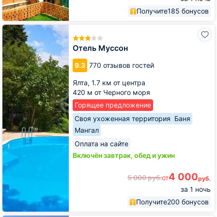
Получите
185 бонусов
Отель
Муссон
Отель Муссон
9.3
770 отзывов гостей
Ялта,
1.7 км от центра
420 м от Черного моря
Горящее предложение
Своя ухоженная территория
Баня
Мангал
Оплата на сайте
Включён завтрак, обед и ужин
4 000
5 000
руб.
от
руб.
за 1 ночь
Получите
200 бонусов