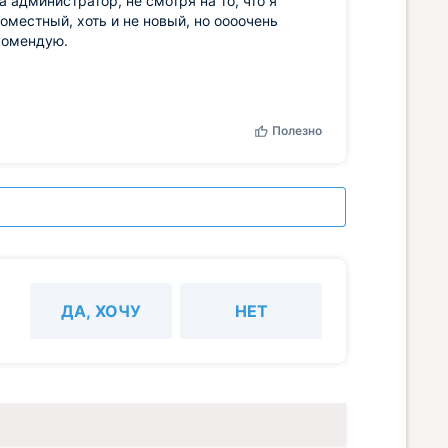
 администратор, не смотря на то, что я
оместный, хоть и не новый, но оооочень
екомендую.
Полезно
ДА, ХОЧУ
НЕТ