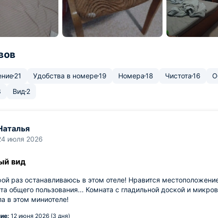
вов
ение
21
Удобства в номере
19
Номера
18
Чистота
16
О
3
Вид
2
Наталья
24 июля 2026
ый вид
ой раз останавливаюсь в этом отеле! Нравится местоположение
та общего пользования... Комната с гладильной доской и микро
а в этом миниотеле!
ие:
12 июня 2026 (3 дня)