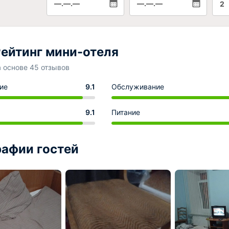
—.—.—
—.—.—
2
ейтинг мини-отеля
а основе 45 отзывов
ие
9.1
Обслуживание
9.1
Питание
афии гостей