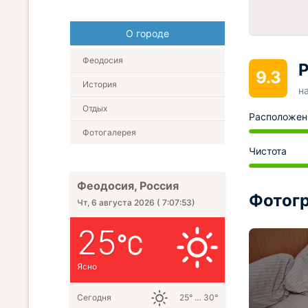
О городе
Феодосия
Р
9.3
История
н
Отдых
Расположен
Фотогалерея
Чистота
Феодосия, Россия
Фотогр
Чт, 6 августа 2026
(
7:07:54
)
25
Ясно
Сегодня
25° … 30°