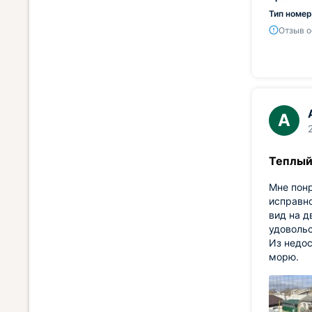
Тип номер
Отзыв о
A
Теплый
Мне понр
исправно
вид на д
удоволь
Из недос
морю.