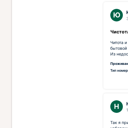
Ю
Чистот
Читота и
бытовой 
Из недос
Проживан
Тип номер
Н
Так я пр