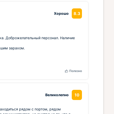
8.3
Хорошо
вка. Доброжелательный персонал. Наличие
льшим зарахом.
Полезно
10
Великолепно
 Находиться рядом с портом, рядом