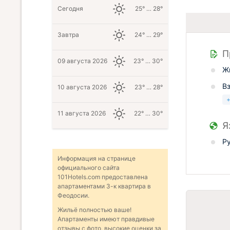
Сегодня
25° … 28°
Завтра
24° … 29°
П
09 августа 2026
23° … 30°
Ж
В
10 августа 2026
23° … 28°
11 августа 2026
22° … 30°
Я
Р
Информация на странице
официального сайта
101Hotels.com предоставлена
апартаментами 3-к квартира в
Феодосии.
Жильё полностью ваше!
Апартаменты имеют правдивые
отзывы с фото, высокие оценки за