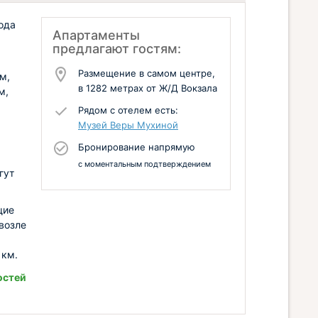
ода
Апартаменты
предлагают гостям:
Размещение в самом центре,
м,
в 1282 метрах от Ж/Д Вокзала
м,
Рядом с отелем есть:
Музей Веры Мухиной
Бронирование напрямую
с моментальным подтверждением
гут
щие
возле
 км.
остей