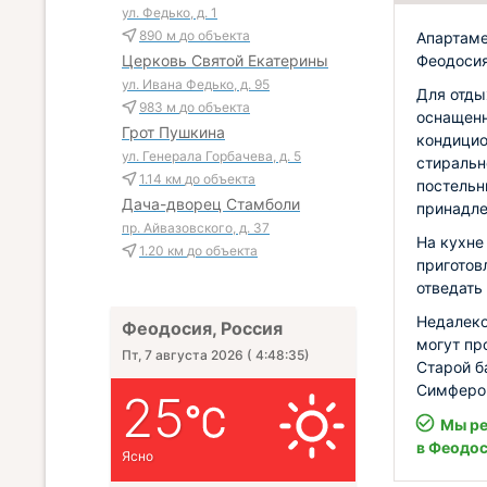
ул. Федько, д. 1
890 м
до объекта
Апартаме
Феодосия
Церковь Святой Екатерины
ул. Ивана Федько, д. 95
Для отды
983 м
до объекта
оснащенн
Грот Пушкина
кондицио
ул. Генерала Горбачева, д. 5
стиральн
1.14 км
до объекта
постельн
Дача-дворец Стамболи
принадле
пр. Айвазовского, д. 37
На кухне
1.20 км
до объекта
приготов
отведать
Недалеко
Феодосия, Россия
могут пр
Пт, 7 августа 2026
(
4:48:36
)
Старой б
Симфероп
25
Мы ре
в Феодо
Ясно