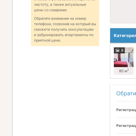
чистоту, а также актуальные
цены со скидками.
Обратите внимание на номер
телефона, позвонив на который вы
сможете получить консультацию
и забронировать апартаменты по
Категори
приятной цене.
8
2
80 м
Обрати
Регистрац
Регистрац