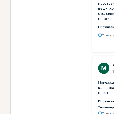
простран
вещи. Хо
столовым
негативн
Проживан
Отзыв о
М
Приезжал
качества
просторн
Проживан
Тип номер
Отзыв о