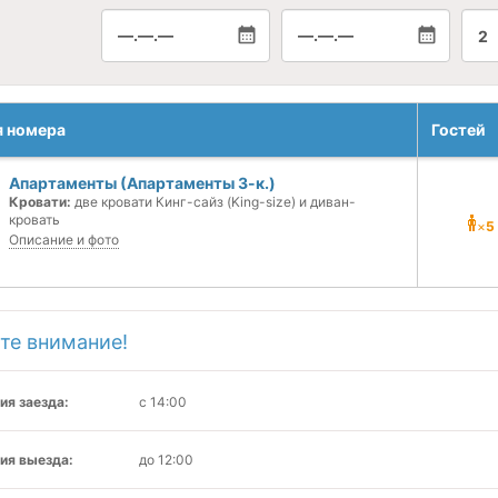
—.—.—
—.—.—
2
я номера
Гостей
Апартаменты (Апартаменты 3-к.)
Кровати:
две кровати Кинг-сайз (King-size) и диван-
кровать
×
5
Описание и фото
те внимание!
ия заезда:
с 14:00
ия выезда:
до 12:00