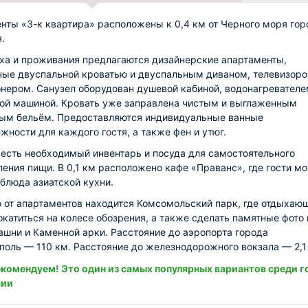
нты «3-к квартира» расположены к 0,4 км от Черного моря гор
.
ха и проживания предлагаются дизайнерские апартаменты,
ые двуспальной кроватью и двуспальным диваном, телевизоро
нером. Санузел оборудован душевой кабиной, водонагревателе
ой машиной. Кровать уже заправлена чистым и выглаженным
ым бельём. Предоставляются индивидуальные ванные
жности для каждого гостя, а также фен и утюг.
 есть необходимый инвентарь и посуда для самостоятельного
ления пищи. В 0,1 км расположено кафе «Праванс», где гости мо
 блюда азиатской кухни.
 от апартаментов находится Комсомольский парк, где отдыхаю
окатиться на колесе обозрения, а также сделать памятные фото 
ашни и Каменной арки. Расстояние до аэропорта города
оль — 110 км. Расстояние до железнодорожного вокзала — 2,1
комендуем! Это один из самых популярных вариантов среди г
сии