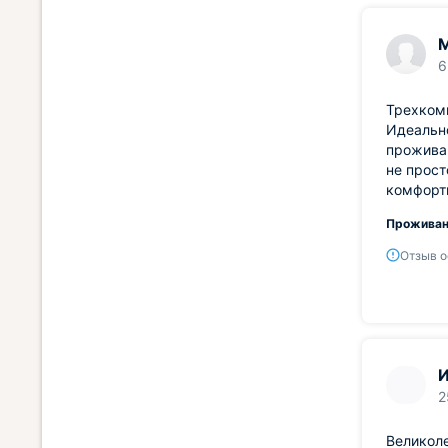
6
Трехкомн
Идеально
проживан
не прост
комфорт
Проживан
Отзыв о
И
2
Великоле