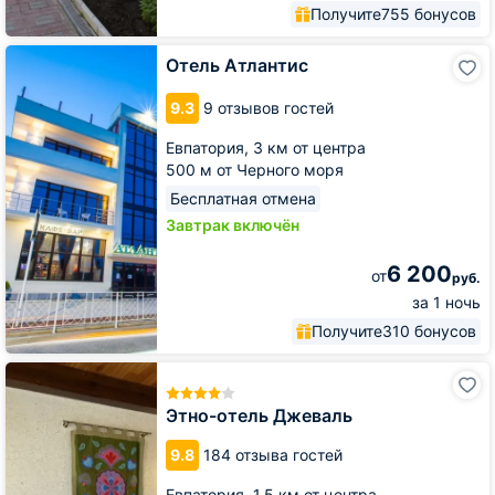
Получите
755 бонусов
Отель
Отель Атлантис
Атлантис
9.3
9 отзывов гостей
Евпатория,
3 км от центра
500 м от Черного моря
Бесплатная отмена
Завтрак включён
6 200
от
руб.
за 1 ночь
Получите
310 бонусов
Этно-
отель
Джеваль
Этно-отель Джеваль
9.8
184 отзыва гостей
Евпатория,
1.5 км от центра