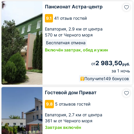
Пансионат
Пансионат Астра-центр
Астра-
центр
9.1
41 отзыв гостей
Евпатория,
2.9 км от центра
570 м от Черного моря
Бесплатная отмена
Включён завтрак, обед и ужин
2 983,50
от
руб.
за 1 ночь
Получите
149 бонусов
Гостевой
Гостевой дом Приват
дом
Приват
9.8
5 отзывов гостей
Евпатория,
2.7 км от центра
361 м от Черного моря
Завтрак включён