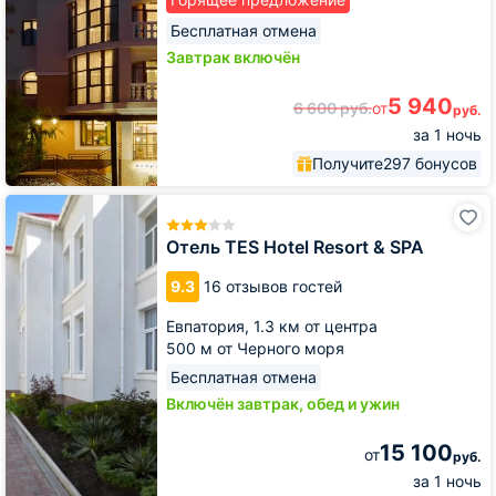
Бесплатная отмена
Завтрак включён
5 940
6 600
руб.
от
руб.
за 1 ночь
Получите
297 бонусов
Отель
TES
Hotel
Отель TES Hotel Resort & SPA
Resort
&
9.3
16 отзывов гостей
SPA
Евпатория,
1.3 км от центра
500 м от Черного моря
Бесплатная отмена
Включён завтрак, обед и ужин
15 100
от
руб.
за 1 ночь