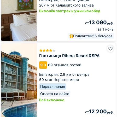
267 м от Каламитского залива
Включён завтрак и ужин или обед
13 090
от
руб.
за 1 ночь
Получите
655 бонусов
Гостиница
Ribera
Resort&SPA
Гостиница Ribera Resort&SPA
9.3
69 отзывов гостей
Евпатория,
2.9 км от центра
50 м от Черного моря
Первая линия
Оплата на сайте
Всё включено
12 200
от
руб.