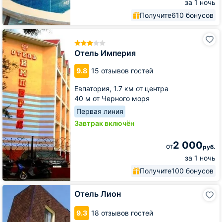
за 1 ночь
Получите
610 бонусов
Отель
Империя
Отель Империя
9.8
15 отзывов гостей
Евпатория,
1.7 км от центра
40 м от Черного моря
Первая линия
Завтрак включён
2 000
от
руб.
за 1 ночь
Получите
100 бонусов
Отель
Отель Лион
Лион
9.3
18 отзывов гостей