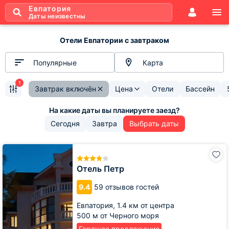
Евпатория
Даты неизвестны
Отели Евпатории с завтраком
Популярные
Карта
1
Завтрак включён
Цена
Отели
Бассейн
Сегодня
Завтра
Выбрать даты
Отель
Петр
Отель Петр
9.4
59 отзывов гостей
Евпатория,
1.4 км от центра
500 м от Черного моря
Горящее предложение