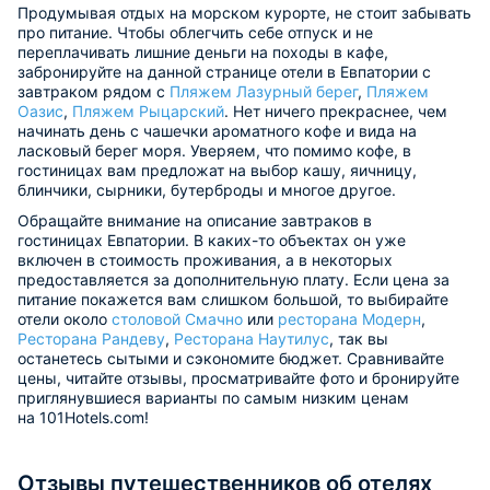
Продумывая отдых на морском курорте, не стоит забывать
про питание. Чтобы облегчить себе отпуск и не
переплачивать лишние деньги на походы в кафе,
забронируйте на данной странице отели в Евпатории с
завтраком рядом с
Пляжем Лазурный берег
,
Пляжем
Оазис
,
Пляжем Рыцарский
. Нет ничего прекраснее, чем
начинать день с чашечки ароматного кофе и вида на
ласковый берег моря. Уверяем, что помимо кофе, в
гостиницах вам предложат на выбор кашу, яичницу,
блинчики, сырники, бутерброды и многое другое.
Обращайте внимание на описание завтраков в
гостиницах Евпатории. В каких-то объектах он уже
включен в стоимость проживания, а в некоторых
предоставляется за дополнительную плату. Если цена за
питание покажется вам слишком большой, то выбирайте
отели около
столовой Смачно
или
ресторана Модерн
,
Ресторана Рандеву
,
Ресторана Наутилус
, так вы
останетесь сытыми и сэкономите бюджет. Сравнивайте
цены, читайте отзывы, просматривайте фото и бронируйте
приглянувшиеся варианты по самым низким ценам
на 101Hotels.com!
Отзывы путешественников об отелях