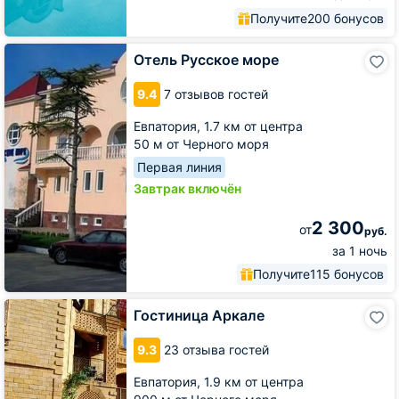
Получите
200 бонусов
Отель
Отель Русское море
Русское
море
9.4
7 отзывов гостей
Евпатория,
1.7 км от центра
50 м от Черного моря
Первая линия
Завтрак включён
2 300
от
руб.
за 1 ночь
Получите
115 бонусов
Гостиница
Гостиница Аркале
Аркале
9.3
23 отзыва гостей
Евпатория,
1.9 км от центра