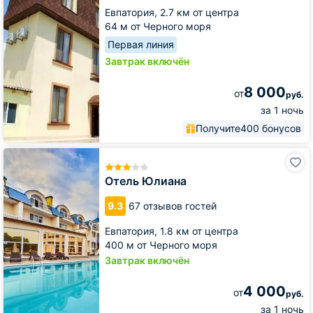
Евпатория,
2.7 км от центра
64 м от Черного моря
Первая линия
Завтрак включён
8 000
от
руб.
за 1 ночь
Получите
400 бонусов
Отель
Юлиана
Отель Юлиана
9.3
67 отзывов гостей
Евпатория,
1.8 км от центра
400 м от Черного моря
Завтрак включён
4 000
от
руб.
за 1 ночь