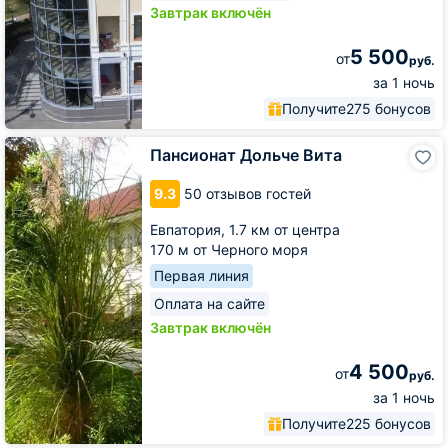
Завтрак включён
5 500
от
руб.
за 1 ночь
Получите
275 бонусов
Пансионат
Пансионат Дольче Вита
Дольче
Вита
9.3
50 отзывов гостей
Евпатория,
1.7 км от центра
170 м от Черного моря
Первая линия
Оплата на сайте
Завтрак включён
4 500
от
руб.
за 1 ночь
Получите
225 бонусов