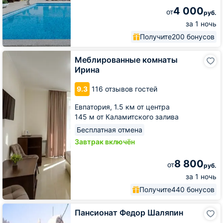
4 000
от
руб.
за 1 ночь
Получите
200 бонусов
Меблированные
Меблированные комнаты
комнаты
Ирина
Ирина
9.3
116 отзывов гостей
Евпатория,
1.5 км от центра
145 м от Каламитского залива
Бесплатная отмена
Завтрак включён
8 800
от
руб.
за 1 ночь
Получите
440 бонусов
Пансионат
Пансионат Федор Шаляпин
Федор