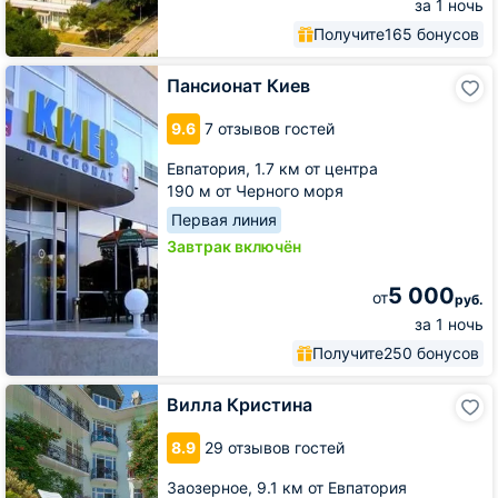
за 1 ночь
Получите
165 бонусов
Пансионат
Пансионат Киев
Киев
9.6
7 отзывов гостей
Евпатория,
1.7 км от центра
190 м от Черного моря
Первая линия
Завтрак включён
5 000
от
руб.
за 1 ночь
Получите
250 бонусов
Вилла
Вилла Кристина
Кристина
8.9
29 отзывов гостей
Заозерное,
9.1 км от Евпатория