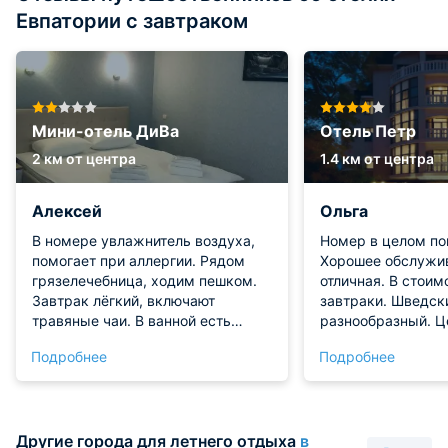
Евпатории с завтраком
Мини-отель ДиВа
Отель Петр
2 км от центра
1.4 км от центра
Алексей
Ольга
В номере увлажнитель воздуха,
Номер в целом по
помогает при аллергии. Рядом
Хорошее обслужив
грязелечебница, ходим пешком.
отличная. В стоим
Завтрак лёгкий, включают
завтраки. Шведск
травяные чаи. В ванной есть
разнообразный. Ц
корзина для грязного белья.
ресторане отеля 
Подробнее
Подробнее
приемлемы. Моро
дешевле, чем на 
приятно удивило.
каждый день, про
Другие города для летнего отдыха
в
замена туалетных