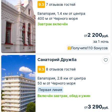
Шаляпин
9.3
7 отзывов гостей
Евпатория,
1.4 км от центра
400 м от Черного моря
Завтрак включён
2 200
от
руб.
за 1 ночь
Получите
110 бонусов
Санаторий
Санаторий Дружба
Дружба
9.3
8 отзывов гостей
Евпатория,
2.8 км от центра
50 м от Черного моря
Первая линия
Включён завтрак, обед и ужин
3 290
от
руб.