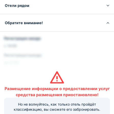
Отели рядом
Обратите внимание!
Регистрация заезда:
с 14:00
Регистрация выезда:
до 12:00
Важная информация:
Обратите внимание, что информация на странице может
быть предоставлена объектом размещения не в полной
Размещение информации о предоставлении услуг
мере. За подробной информацией об услугах и удобствах
средства размещения приостановлено!
рекомендуем обратиться в отель. Прямые контакты
указаны в верхней части страницы.
Но не волнуйтесь, как только отель пройдёт
классификацию, вы сможете его забронировать.
Условия и правила проживания: