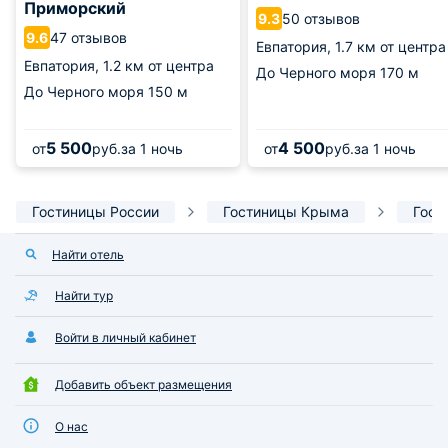
Приморский
50 отзывов
9.3
47 отзывов
9.6
Евпатория,
1.7 км от центра
Евпатория,
1.2 км от центра
До Черного моря
170 м
До Черного моря
150 м
5 500
4 500
от
руб.
за 1 ночь
от
руб.
за 1 ночь
Гостиницы России
Гостиницы Крыма
Гост
Найти отель
Найти тур
Войти в личный кабинет
Добавить объект размещения
О нас