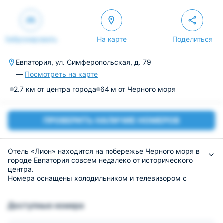
Забронировать
На карте
Поделиться
Евпатория, ул. Симферопольская, д. 79
—
Посмотреть на карте
2.7 км от центра города
64 м от Черного моря
ПРОВЕРИТЬ НАЛИЧИЕ НОМЕРОВ
Отель «Лион» находится на побережье Черного моря в
городе Евпатория совсем недалеко от исторического
центра.
Номера оснащены холодильником и телевизором с
плоским экраном и оформлены в классической
стилистике. В собственной ванной комнате есть фен и
Доступные номера
косметические принадлежности.
В ресторане гости могут заказывать блюда украинской
и европейской кухни, а в баре выпить бокал любимого