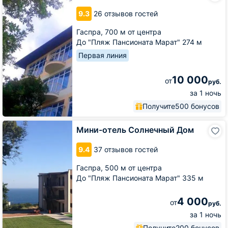
Ривьера
9.3
26 отзывов гостей
Гаспра,
700 м от центра
До "Пляж Пансионата Марат" 274 м
Первая линия
10 000
от
руб.
за 1 ночь
Получите
500 бонусов
Мини-
Мини-отель Солнечный Дом
отель
Солнечный
9.4
37 отзывов гостей
Дом
Гаспра,
500 м от центра
До "Пляж Пансионата Марат" 335 м
4 000
от
руб.
за 1 ночь
Получите
200 бонусов