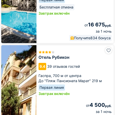
Бесплатная отмена
Завтрак включён
16 675
от
руб.
за 1 ночь
Получите
834 бонуса
Отель
Рубикон
Отель Рубикон
9.4
39 отзывов гостей
Гаспра,
700 м от центра
До "Пляж Пансионата Марат" 219 м
Первая линия
Завтрак включён
4 500
от
руб.
за 1 ночь