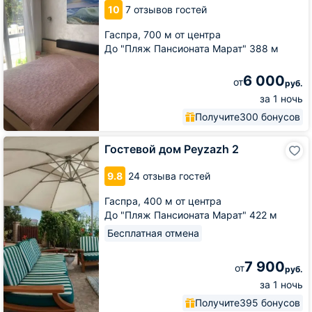
2-
10
7 отзывов гостей
2
Гаспра,
700 м от центра
До "Пляж Пансионата Марат" 388 м
6 000
от
руб.
за 1 ночь
Получите
300 бонусов
Гостевой
Гостевой дом Peyzazh 2
дом
Peyzazh
9.8
24 отзыва гостей
2
Гаспра,
400 м от центра
До "Пляж Пансионата Марат" 422 м
Бесплатная отмена
7 900
от
руб.
за 1 ночь
Получите
395 бонусов