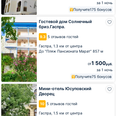
за 1 ночь
Получите
175 бонусов
Гостевой
Гостевой дом Солнечный
дом
бриз.Гаспра.
Солнечный
бриз.Гаспра.
9.3
5 отзывов гостей
Гаспра,
1.3 км от центра
До "Пляж Пансионата Марат" 857 м
1 500
от
руб.
за 1 ночь
Получите
75 бонусов
Мини-
Мини-отель Юсуповский
отель
Дворец
Юсуповский
Дворец
10
5 отзывов гостей
Гаспра,
1.5 км от центра