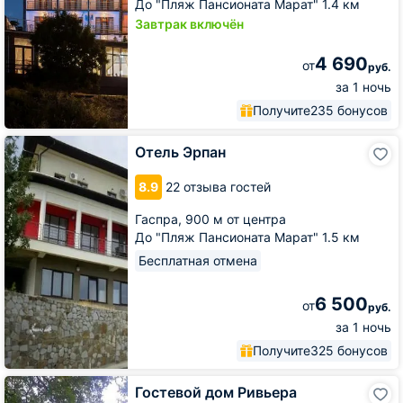
До "Пляж Пансионата Марат" 1.4 км
Завтрак включён
4 690
от
руб.
за 1 ночь
Получите
235 бонусов
Отель
Отель Эрпан
Эрпан
8.9
22 отзыва гостей
Гаспра,
900 м от центра
До "Пляж Пансионата Марат" 1.5 км
Бесплатная отмена
6 500
от
руб.
за 1 ночь
Получите
325 бонусов
Гостевой
Гостевой дом Ривьера
дом