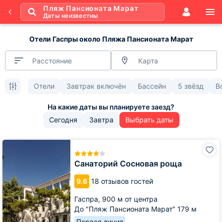
Пляж Пансионата Марат
Даты неизвестны
Отели Гаспры около Пляжа Пансионата Марат
Расстояние
Карта
Отели
Завтрак включён
Бассейн
5 звёзд
В
Сегодня
Завтра
Выбрать даты
Санаторий
Сосновая
роща
Санаторий Сосновая роща
9.6
18 отзывов гостей
Гаспра,
900 м от центра
До "Пляж Пансионата Марат" 179 м
Первая линия