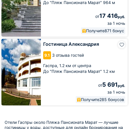
До "Пляж Пансионата Марат" 964 м
17 416
от
руб.
за 1 ночь
Получите
871 бонус
Гостиница
Гостиница Александрия
Александрия
9.1
3 отзыва гостей
Гаспра,
1.2 км от центра
До "Пляж Пансионата Марат" 1.2 км
5 691
от
руб.
за 1 ночь
Получите
285 бонусов
Отели Гаспры около Пляжа Пансионата Марат — лучшие
гостиницы у воды, доступные для онлайн бронирования на