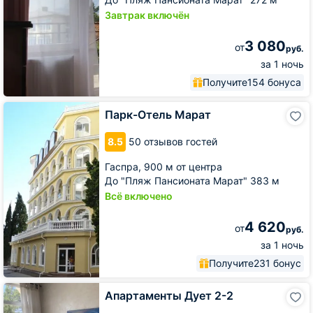
Завтрак включён
3 080
от
руб.
за 1 ночь
Получите
154 бонуса
Парк-
Парк-Отель Марат
Отель
Марат
8.5
50 отзывов гостей
Гаспра,
900 м от центра
До "Пляж Пансионата Марат" 383 м
Всё включено
4 620
от
руб.
за 1 ночь
Получите
231 бонус
Апартаменты
Апартаменты Дует 2-2
Дует