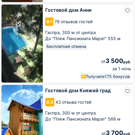
Гостевой
Гостевой дом Анни
дом
Анни
9.1
79 отзывов гостей
Гаспра,
300 м от центра
До "Пляж Пансионата Марат" 555 м
Бесплатная отмена
3 500
от
руб.
за 1 ночь
Получите
175 бонусов
Гостевой
Гостевой дом Княжий град
дом
Княжий
9.3
43 отзыва гостей
град
Гаспра,
300 м от центра
До "Пляж Пансионата Марат" 566 м
3 700
от
руб.