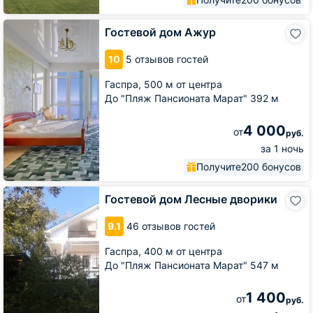
Гостевой
Гостевой дом Ажур
дом
Ажур
10
5 отзывов гостей
Гаспра,
500 м от центра
До "Пляж Пансионата Марат" 392 м
4 000
от
руб.
за 1 ночь
Получите
200 бонусов
Гостевой
Гостевой дом Лесные дворики
дом
Лесные
9.1
46 отзывов гостей
дворики
Гаспра,
400 м от центра
До "Пляж Пансионата Марат" 547 м
1 400
от
руб.