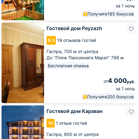
за 1 ночь
Получите
185 бонусов
Гостевой
Гостевой дом Peyzazh
дом
Peyzazh
9.3
19 отзывов гостей
Гаспра,
700 м от центра
До "Пляж Пансионата Марат" 798 м
Бесплатная отмена
4 000
от
руб.
за 1 ночь
Получите
200 бонусов
Гостевой
Гостевой дом Караван
дом
Караван
10
1 отзыв гостей
Гаспра,
900 м от центра