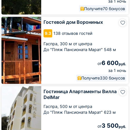
за 1 ночь
Получите
70 бонусов
Гостевой
Гостевой дом Ворониных
дом
Ворониных
9.3
138 отзывов гостей
Гаспра,
300 м от центра
До "Пляж Пансионата Марат" 548 м
6 600
от
руб.
за 1 ночь
Получите
330 бонусов
Гостиница
Гостиница Апартаменты Вилла
Апартаменты
DelMar
Вилла
DelMar
Гаспра,
500 м от центра
До "Пляж Пансионата Марат" 623 м
3 500
от
руб.