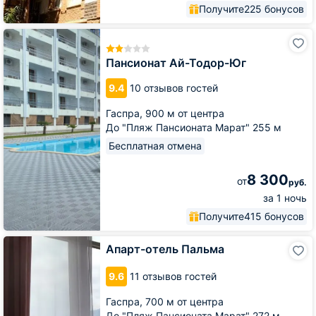
Получите
225 бонусов
Пансионат
Ай-
Тодор-
Пансионат Ай-Тодор-Юг
Юг
9.4
10 отзывов гостей
Гаспра,
900 м от центра
До "Пляж Пансионата Марат" 255 м
Бесплатная отмена
8 300
от
руб.
за 1 ночь
Получите
415 бонусов
Апарт-
Апарт-отель Пальма
отель
Пальма
9.6
11 отзывов гостей
Гаспра,
700 м от центра
До "Пляж Пансионата Марат" 272 м