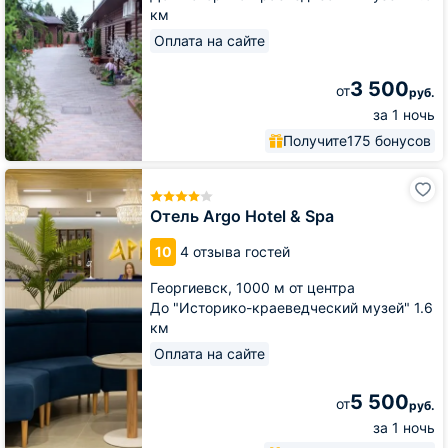
км
Оплата на сайте
3 500
от
руб.
за 1 ночь
Получите
175 бонусов
Отель
Argo
Hotel
Отель Argo Hotel & Spa
&
Spa
10
4 отзыва гостей
Георгиевск,
1000 м от центра
До "Историко-краеведческий музей" 1.6
км
Оплата на сайте
5 500
от
руб.
за 1 ночь