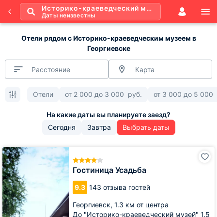
Историко-краеведческий музей
Даты неизвестны
Отели рядом с Историко-краеведческим музеем в
Георгиевске
Расстояние
Карта
Отели
от
2 000
до
3 000
руб.
от
3 000
до
5 000
Сегодня
Завтра
Выбрать даты
Гостиница
Усадьба
Гостиница Усадьба
9.3
143 отзыва гостей
Георгиевск,
1.3 км от центра
До "Историко-краеведческий музей" 1.5