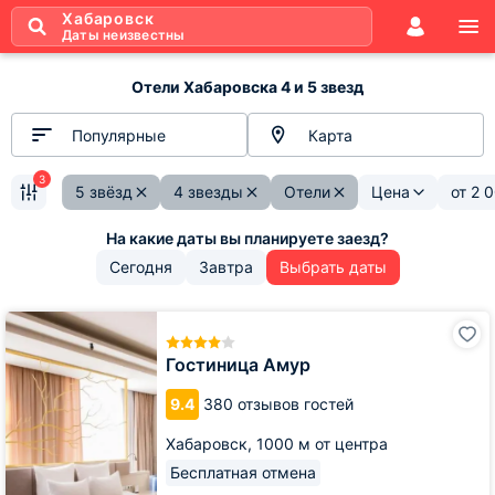
Хабаровск
Даты неизвестны
Отели Хабаровска 4 и 5 звезд
Популярные
Карта
3
5 звёзд
4 звезды
Отели
Цена
от
2 
Сегодня
Завтра
Выбрать даты
Гостиница
Амур
Гостиница Амур
9.4
380 отзывов гостей
Хабаровск,
1000 м от центра
Бесплатная отмена