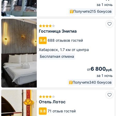
за 1 ночь
Получите
215 бонусов
Гостиница
Энигма
Гостиница Энигма
9.4
688 отзывов гостей
Хабаровск,
1.7 км от центра
Бесплатная отмена
6 800
от
руб.
за 1 ночь
Получите
340 бонусов
Отель
Лотос
Отель Лотос
9.8
71 отзыв гостей