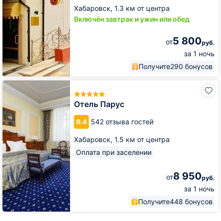
Хабаровск,
1.3 км от центра
Включён завтрак и ужин или обед
5 800
от
руб.
за 1 ночь
Получите
290 бонусов
Отель
Парус
Отель Парус
9.4
542 отзыва гостей
Хабаровск,
1.5 км от центра
Оплата при заселении
8 950
от
руб.
за 1 ночь
Получите
448 бонусов