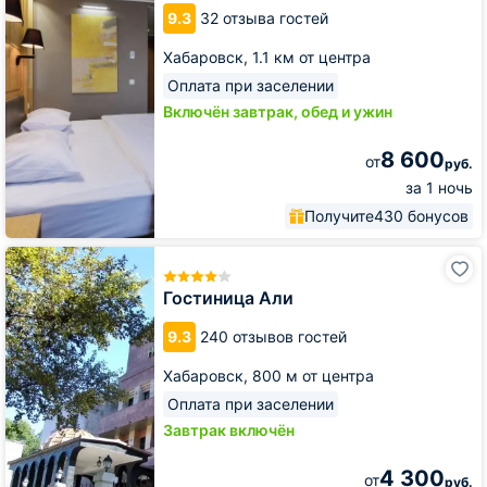
9.3
32 отзыва гостей
Хабаровск,
1.1 км от центра
Оплата при заселении
Включён завтрак, обед и ужин
8 600
от
руб.
за 1 ночь
Получите
430 бонусов
Гостиница
Али
Гостиница Али
9.3
240 отзывов гостей
Хабаровск,
800 м от центра
Оплата при заселении
Завтрак включён
4 300
от
руб.