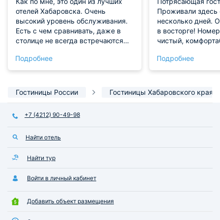
Как по мне, это один из лучших
Потрясающая гост
отелей Хабаровска. Очень
Проживали здесь
высокий уровень обслуживания.
несколько дней. 
Есть с чем сравнивать, даже в
в восторге! Номе
столице не всегда встречаются
чистый, комфорта
такие хорошие отели, как
Персонал приветл
Подробнее
Подробнее
Интурист в Хабаровске. Номер
нам очень понрав
идеально прибранный и чистый,
расположение! Ря
вкусные завтраки, шикарное
большое количеств
расположение в самом центре.
можно прогуляться
Гостиницы России
Гостиницы Хабаровского края
Есть все возможные удобства как
Рекомендуем!
для бизнес-гостей, так и для
+7 (4212) 90-49-98
туристов. Смело могу
рекомендовать!
Найти отель
Найти тур
Войти в личный кабинет
Добавить объект размещения