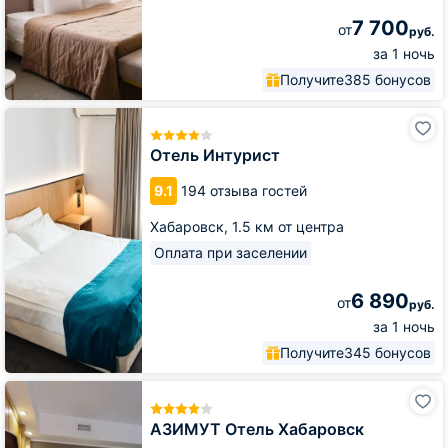
7 700
от
руб.
за 1 ночь
Получите
385 бонусов
Отель
Интурист
Отель Интурист
9.1
194 отзыва гостей
Хабаровск,
1.5 км от центра
Оплата при заселении
6 890
от
руб.
за 1 ночь
Получите
345 бонусов
АЗИМУТ
Отель
Хабаровск
АЗИМУТ Отель Хабаровск