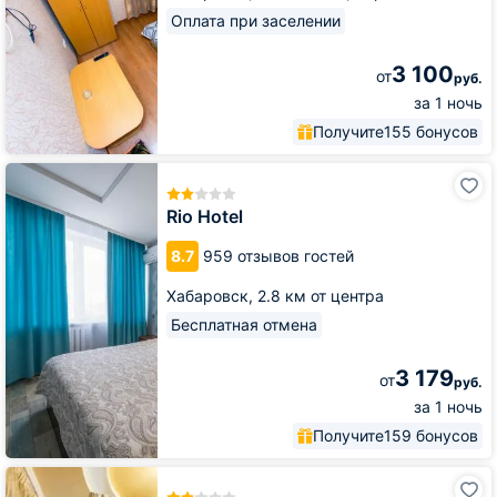
Оплата при заселении
3 100
от
руб.
за 1 ночь
Получите
155 бонусов
Rio
Hotel
Rio Hotel
8.7
959 отзывов гостей
Хабаровск,
2.8 км от центра
Бесплатная отмена
3 179
от
руб.
за 1 ночь
Получите
159 бонусов
Гостиница
Ани