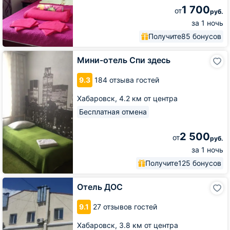
1 700
от
руб.
за 1 ночь
Получите
85 бонусов
Мини-
Мини-отель Спи здесь
отель
Спи
9.3
184 отзыва гостей
здесь
Хабаровск,
4.2 км от центра
Бесплатная отмена
2 500
от
руб.
за 1 ночь
Получите
125 бонусов
Отель
Отель ДОС
ДОС
9.1
27 отзывов гостей
Хабаровск,
3.8 км от центра