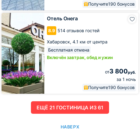
Получите
190 бонусов
Отель
Отель Онега
Онега
8.9
514 отзывов гостей
Хабаровск,
4.1 км от центра
Бесплатная отмена
Включён завтрак, обед и ужин
3 800
от
руб.
за 1 ночь
Получите
190 бонусов
ЕЩË 21 ГОСТИНИЦА ИЗ 61
НАВЕРХ