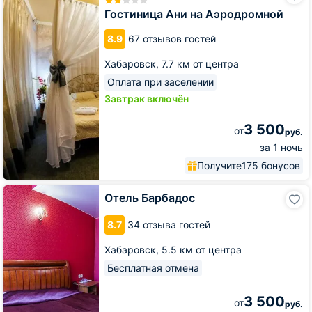
на
Гостиница Ани на Аэродромной
Аэродромной
8.9
67 отзывов гостей
Хабаровск,
7.7 км от центра
Оплата при заселении
Завтрак включён
3 500
от
руб.
за 1 ночь
Получите
175 бонусов
Отель
Отель Барбадос
Барбадос
8.7
34 отзыва гостей
Хабаровск,
5.5 км от центра
Бесплатная отмена
3 500
от
руб.