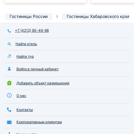
приятной цене, в общем,
поездки. На кухне
заселились, долго не думая. Ни
нужно от микрово
разу не пожалели, что выбрали
бокалов. Район от
Гостиницы России
Гостиницы Хабаровского края
ее!
стоит прямо возл
+7 (4212) 90-49-98
Найти отель
Найти тур
Войти в личный кабинет
Добавить объект размещения
О нас
Контакты
Корпоративным клиентам