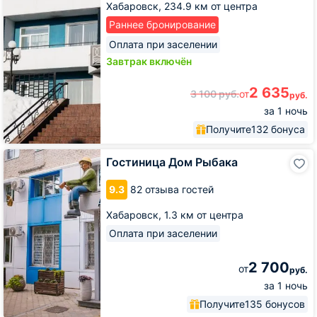
Хабаровск,
234.9 км от центра
Раннее бронирование
Оплата при заселении
Завтрак включён
2 635
3 100
руб.
от
руб.
за 1 ночь
Получите
132 бонуса
Гостиница
Гостиница Дом Рыбака
Дом
Рыбака
9.3
82 отзыва гостей
Хабаровск,
1.3 км от центра
Оплата при заселении
2 700
от
руб.
за 1 ночь
Получите
135 бонусов