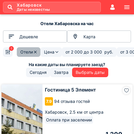
Хабаровск
Даты неизвестны
Отели Хабаровска на час
Дешевле
Карта
1
Отели
Цена
от
2 000
до
3 000
руб.
от
3 0
Сегодня
Завтра
Выбрать даты
Гостиница
Гостиница 5 Элемент
5
Элемент
7.9
94 отзыва гостей
Хабаровск,
2.5 км от центра
Оплата при заселении