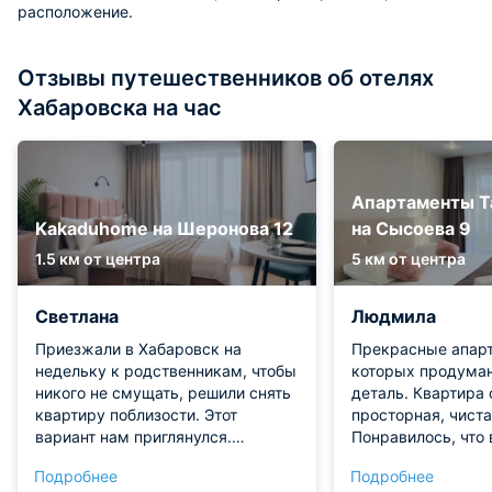
расположение.
Отзывы путешественников об отелях
Хабаровска на час
Апартаменты Т
Kakaduhome на Шеронова 12
на Сысоева 9
1.5 км от центра
5 км от центра
Светлана
Людмила
Приезжали в Хабаровск на
Прекрасные апарт
недельку к родственникам, чтобы
которых продума
никого не смущать, решили снять
деталь. Квартира 
квартиру поблизости. Этот
просторная, чиста
вариант нам приглянулся.
Понравилось, что 
Просторная и современная, с
шторы блэкаут, п
Подробнее
Подробнее
хорошим ремонтом. Тем более, по
великолепно посл