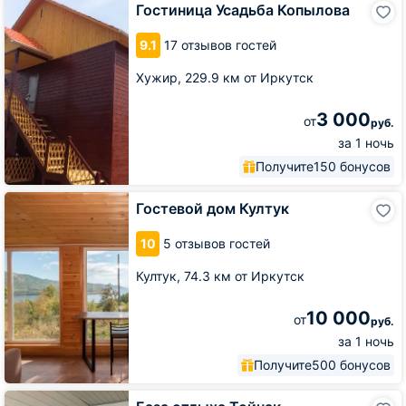
Гостиница
Гостиница Усадьба Копылова
Усадьба
Копылова
9.1
17 отзывов гостей
Хужир,
229.9 км от Иркутск
3 000
от
руб.
за 1 ночь
Получите
150 бонусов
Гостевой
Гостевой дом Култук
дом
Култук
10
5 отзывов гостей
Култук,
74.3 км от Иркутск
10 000
от
руб.
за 1 ночь
Получите
500 бонусов
База