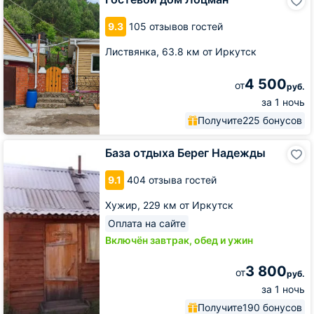
дом
Лоцман
9.3
105 отзывов гостей
Листвянка,
63.8 км от Иркутск
4 500
от
руб.
за 1 ночь
Получите
225 бонусов
База
База отдыха Берег Надежды
отдыха
Берег
9.1
404 отзыва гостей
Надежды
Хужир,
229 км от Иркутск
Оплата на сайте
Включён завтрак, обед и ужин
3 800
от
руб.
за 1 ночь
Получите
190 бонусов