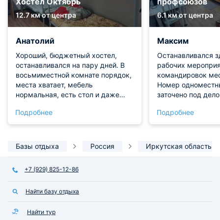
Хостел Октябрь
профсоюзов
12.7 км от центра
6.1 км от центра
Анатолий
Максим
Хороший, бюджетный хостел,
Останавливался з
останавливался на пару дней. В
рабочих мероприя
восьмиместной комнате порядок,
командировок мес
места хватает, мебель
Номер одноместны
нормальная, есть стол и даже
заточено под дел
телек. Большой плюс, что розетка
есть удобное раб
Подробнее
Подробнее
прямо у подушки, не надо никуда
пространство, ро
тянуть провода. Санузлы
кровати, телевизо
раздельные, душевые чистые,
работают стабильн
сантехника рабочая, стиралка на
территории свои 
Базы отдыха
Россия
Иркутская область
месте. Рядом развитая
и аудитории, так ч
инфраструктура, куча магазинов
ходил буквально в
+7 (929) 825-12-86
и кафешек, где можно недорого
Кормят в местной
поесть. За свои деньги —
отлично, выбор б
Найти базу отдыха
отличный вариант)
всё по-домашнему
Найти тур