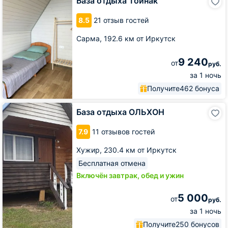
База отдыха Тойнак
отдыха
Тойнак
8.5
21 отзыв гостей
Сарма,
192.6 км от Иркутск
9 240
от
руб.
за 1 ночь
Получите
462 бонуса
База
База отдыха ОЛЬХОН
отдыха
ОЛЬХОН
7.9
11 отзывов гостей
Хужир,
230.4 км от Иркутск
Бесплатная отмена
Включён завтрак, обед и ужин
5 000
от
руб.
за 1 ночь
Получите
250 бонусов