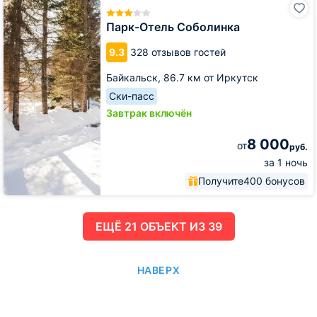
Отель
Соболинка
Парк-Отель Соболинка
9.3
328 отзывов гостей
Байкальск,
86.7 км от Иркутск
Ски-пасс
Завтрак включён
8 000
от
руб.
за 1 ночь
Получите
400 бонусов
ЕЩË 21 ОБЪЕКТ ИЗ 39
НАВЕРХ