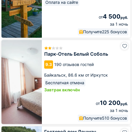
Оплата на сайте
4 500
от
руб.
за 1 ночь
Получите
225 бонусов
Парк-
Отель
Белый
Парк-Отель Белый Соболь
Соболь
9.3
190 отзывов гостей
Байкальск,
86.6 км от Иркутск
Бесплатная отмена
Завтрак включён
10 200
от
руб.
за 1 ночь
Получите
510 бонусов
Гостевой
Гостевой дом Лоцман