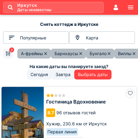
Иркутск
Даты неизвестны
Снять коттедж в Иркутске
Популярные
Карта
9
А-фреймы
Барнхаусы
Бунгало
Виллы
Сегодня
Завтра
Выбрать даты
Гостиница
Вдохновение
Гостиница Вдохновение
8.7
96 отзывов гостей
Хужир,
230.6 км от Иркутск
Первая линия