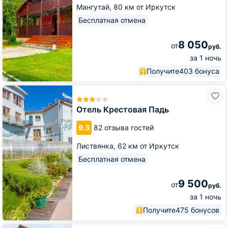
Мангутай,
80 км от Иркутск
Бесплатная отмена
8 050
от
руб.
за 1 ночь
Получите
403 бонуса
Отель
Крестовая
Падь
Отель Крестовая Падь
9.3
82 отзыва гостей
Листвянка,
62 км от Иркутск
Бесплатная отмена
9 500
от
руб.
за 1 ночь
Получите
475 бонусов