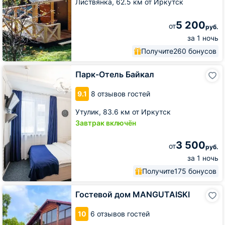
Листвянка,
62.5 км от Иркутск
5 200
от
руб.
за 1 ночь
Получите
260 бонусов
Парк-
Парк-Отель Байкал
Отель
Байкал
9.1
8 отзывов гостей
Утулик,
83.6 км от Иркутск
Завтрак включён
3 500
от
руб.
за 1 ночь
Получите
175 бонусов
Гостевой
Гостевой дом MANGUTAISKI
дом
MANGUTAISKI
10
6 отзывов гостей