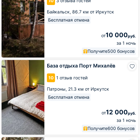
10
3 отзыва гостей
в
Байкальске
Байкальск,
86.7 км от Иркутск
Бесплатная отмена
10 000
от
руб.
за 1 ночь
Получите
500 бонусов
База
База отдыха Порт Михалёв
отдыха
Порт
10
1 отзыв гостей
Михалёв
Патроны,
21.3 км от Иркутск
Бесплатная отмена
12 000
от
руб.
за 1 ночь
Получите
600 бонусов
Парк-