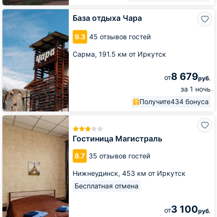
База
База отдыха Чара
отдыха
Чара
9.3
45 отзывов гостей
Сарма,
191.5 км от Иркутск
8 679
от
руб.
за 1 ночь
Получите
434 бонуса
Гостиница
Магистраль
Гостиница Магистраль
8.7
35 отзывов гостей
Нижнеудинск,
453 км от Иркутск
Бесплатная отмена
3 100
от
руб.