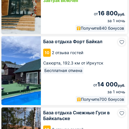
Завтрак включён
16 800
от
руб.
за 1 ночь
Получите
840 бонусов
База
База отдыха Форт Байкал
отдыха
Форт
10
2 отзыва гостей
Байкал
Сахюрта,
192.3 км от Иркутск
Бесплатная отмена
14 000
от
руб.
за 1 ночь
Получите
700 бонусов
База
База отдыха Снежные Гуси в
отдыха
Байкальске
Снежные
Гуси