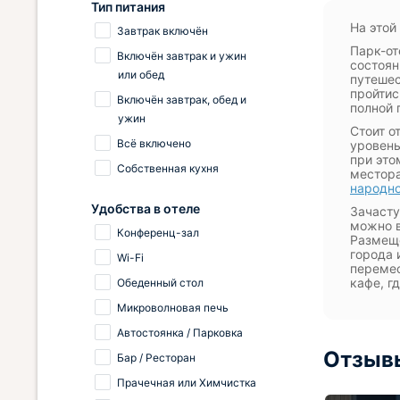
Тип питания
На этой
Завтрак включён
Парк-от
Включён завтрак и ужин
состоян
или обед
путешес
пройтис
Включён завтрак, обед и
полной 
ужин
Стоит о
Всё включено
уровень
при это
Собственная кухня
местора
народно
Удобства в отеле
Зачасту
можно в
Конференц-зал
Размеще
города 
Wi-Fi
перемес
кафе, г
Обеденный стол
Микроволновая печь
Автостоянка / Парковка
Отзывы
Бар / Ресторан
Прачечная или Химчистка