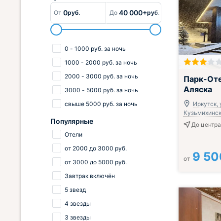
0
40 000+
От
руб.
До
руб.
0
-
1000
руб.
за ночь
1000
-
2000
руб.
за ночь
2000
-
3000
руб.
за ночь
Парк-Оте
Аляска
3000
-
5000
руб.
за ночь
свыше
5000
руб.
за ночь
Иркутск, 
Кузьмихинска
Популярные
До центра
Отели
от
2000
до
3000
руб.
9 50
от
от
3000
до
5000
руб.
Завтрак включён
5 звезд
4 звезды
3 звезды