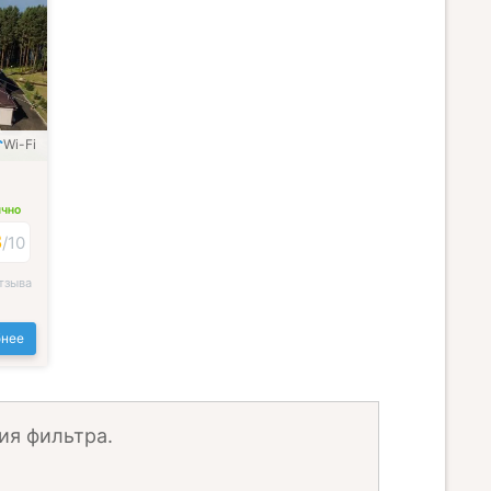
Wi-Fi
ИЧНО
3
/
10
тзыва
нее
ия фильтра.