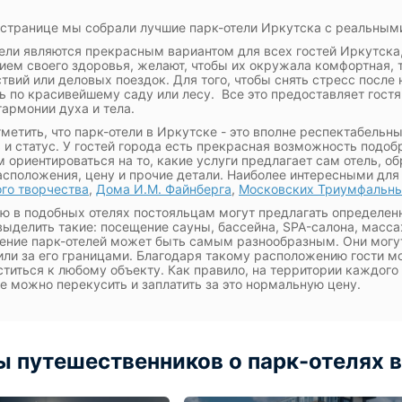
 странице мы собрали лучшие парк-отели Иркутска с реальным
ели являются прекрасным вариантом для всех гостей Иркутска,
ием своего здоровья, желают, чтобы их окружала комфортная, 
твий или деловых поездок. Для того, чтобы снять стресс после
ь по красивейшему саду или лесу. Все это предоставляет гост
гармонии духа и тела.
тметить, что парк-отели в Иркутске - это вполне респектабель
 и статус. У гостей города есть прекрасная возможность подо
м ориентироваться на то, какие услуги предлагает сам отель, об
сположения, цену и прочие детали. Наиболее интересными для
го творчества
,
Дома И.М. Файнберга
,
Московских Триумфальны
ю в подобных отелях постояльцам могут предлагать определенн
ыделить такие: посещение сауны, бассейна, SPA-салона, масса
ние парк-отелей может быть самым разнообразным. Они могут
или за его границами. Благодаря такому расположению гости мо
титься к любому объекту. Как правило, на территории каждого 
де можно перекусить и заплатить за это нормальную цену.
 путешественников о парк-отелях в