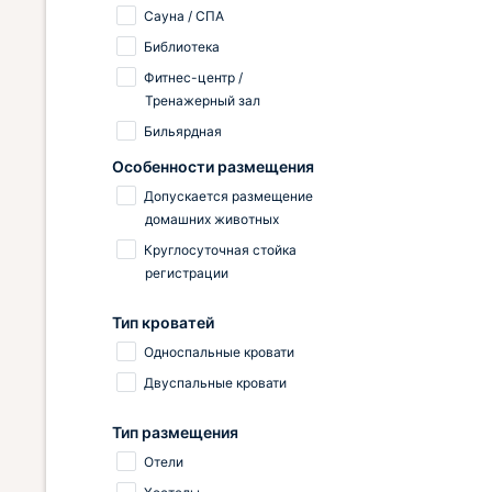
безмятеж
Сауна / СПА
Санитарны
Библиотека
порядок 
Фитнес-центр /
безупреч
Тренажерный зал
Бильярдная
Особенности размещения
Допускается размещение
домашних животных
Круглосуточная стойка
регистрации
Тип кроватей
Односпальные кровати
Двуспальные кровати
Тип размещения
Отели