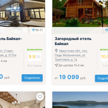
Wi-Fi
ль Байкал-
Загородный отель
Байкал
ВЕЛИКОЛЕПНО
ВЕЛИК
ул. Старо-
Иркутская обл., пос.
я, д. 37/3а
Падь Мельничная, ул.
9.8
10.
/
10
Трактовая, д. 1а
 4 км
До центра 15.4 км
10 отзывов
1 о
0
19 099
руб.
Подробнее
от
руб.
Подроб