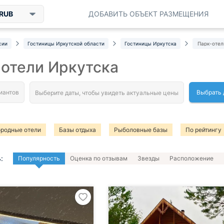
RUB
ДОБАВИТЬ ОБЪЕКТ РАЗМЕЩЕНИЯ
сии
Гостиницы Иркутской области
Гостиницы Иркутска
Парк-отел
отели Иркутска
Выбрать 
ородные отели
Базы отдыха
Рыболовные базы
По рейтингу
:
Популярность
Оценка по отзывам
Звезды
Расположение