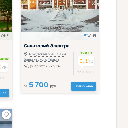
Wi-Fi
Wi-Fi
Включён завтрак, обед и ужин
Санаторий Электра
ОТЛИЧНО
Иркутская обл., 43 км
Байкальского Тракта
ОЛЕПНО
9.3
/
10
0
До Иркутск 37.3 км
/
10
68 отзывов
тзыв
5 700
от
руб.
Подробнее
нее