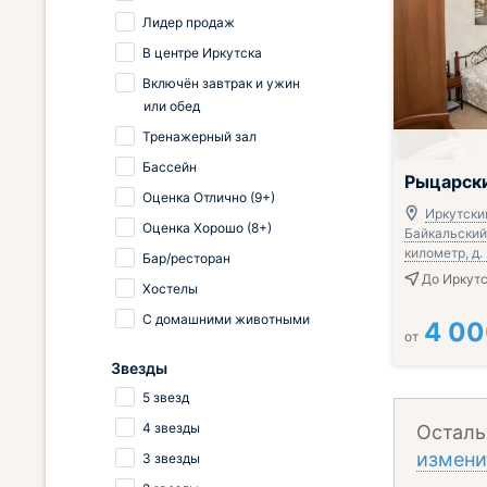
Лидер продаж
В центре Иркутска
Включён завтрак и ужин
или обед
Тренажерный зал
Бассейн
Завтрак вклю
Рыцарск
Оценка Отлично (9+)
Иркутский
Оценка Хорошо (8+)
Байкальский 
километр, д.
Бар/ресторан
До Иркутс
Хостелы
С домашними животными
4 0
от
Звезды
5 звезд
4 звезды
Осталь
измени
3 звезды