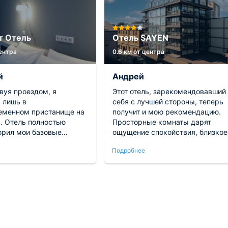
т Отель
Отель SAYEN
центра
0.6 км от центра
й
Андрей
вуя проездом, я
Этот отель, зарекомендовавший
 лишь в
себя с лучшей стороны, теперь
еменном пристанище на
получит и мою рекомендацию.
ь. Отель полностью
Просторные комнаты дарят
орил мои базовые
ощущение спокойствия, близкое
 предоставил
домашнему, и обладают
Подробнее
сть для сна и
привлекательным, приятным
еских процедур. Все мои
восприятию дизайном.
 оправдались в полной
Внутреннее убранство чудесны
едостатков я не
образом вписывается в общую
л. Жилой номер
структуру, порождая атмосфер
л превосходной
исключительного благополучия.
цией, не создав ни
Городское расположение
препятствия для
гостиницы идеально