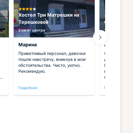
Хостел Три Матрешки на
Терешковой
Отель Уют
2 км от центра
1.7 км от центр
Марина
Алиса
Приветливый персонал, девочки
Останавливал
пошли навстречу, вникнув в мои
дней, всё оче
обстоятельства. Чисто, уютно.
Номер чистый
Рекомендую.
всё необходим
 к
микроволновка
перекусами п
Подробнее
Подробнее
Fi работает о
было важно, 
м
командировку
еще лучше - 
у
боком, что оч
торопиться н
Обязательно 
и коллегам п