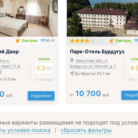
Завтрак
Wi-Fi
Завтрак
чён
Завтрак включён
ий Двор
Парк-Отель Бурдугуз
ХОРОШО
ОТЛ
 р-н,
Иркутская обл., п.
тракт, 11-й
Бурдугуз, ул. Лесная, д. 1
8.3
9.
/
10
 2
До Иркутск 33.7 км
к 12.5 км
9 отзывов
103 о
10 700
00
от
руб.
Подроб
руб.
Подробнее
ные варианты размещения не подходят под услов
ть условия поиска
сбросить фильтры
|