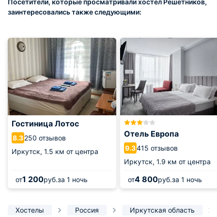
Посетители, которые просматривали хостел Решетников,
заинтересовались также следующими:
Гостиница Лотос
Отель Европа
250 отзывов
8.3
415 отзывов
9.3
Иркутск,
1.5 км от центра
Иркутск,
1.9 км от центра
1 200
4 800
от
руб.
за 1 ночь
от
руб.
за 1 ночь
Хостелы
Россия
Иркутская область