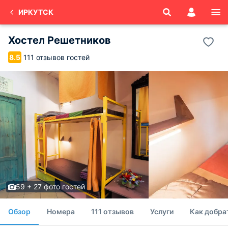
ИРКУТСК
Хостел Решетников
111 отзывов гостей
8.5
59 + 27 фото гостей
Обзор
Номера
111 отзывов
Услуги
Как добра