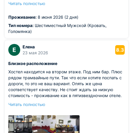
шкафчиков-локеров, вход в хостел закрывается только
Читать полностью
на ночь, поэтому ценные вещи лучше носить с собой.
Когда рядом проходят старые трамваи, вибрирует весь
Проживание:
8 июня 2026 (2 дня)
дом (но это не вина хостела, конечно же :)
Тип номера:
Шестиместный Мужской (Кровать,
Голомянка)
Елена
Е
8.3
23 мая 2026
Близкое расположение
Хостел находится на втором этаже. Под ним бар. Плюс
рядом трамвайные пути. Так что если хотите поспать с
дороги, то это не ваш вариант. Опять же цена
соответствует качеству. Не стоит ждать за низкую
стоимость - проживание как в пятизвездночном отеле.
Пожалуй, плюсы лишь в удобном расположении рядом
Читать полностью
с центром города и отзывчивым администратором. А,
ну ещё нет никакой бегающей живности)))).