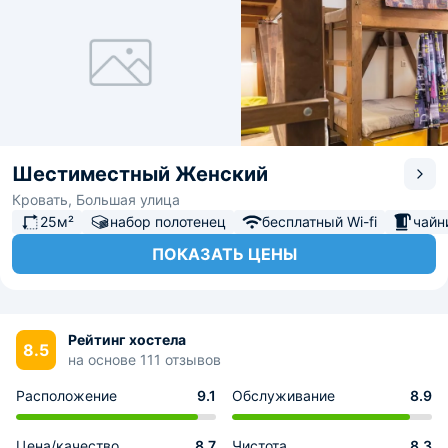
Шестиместный Женский
Кровать, Большая улица
25м²
набор полотенец
бесплатный Wi-fi
чайн
ПОКАЗАТЬ ЦЕНЫ
Рейтинг хостела
8.5
на основе 111 отзывов
Расположение
9.1
Обслуживание
8.9
Цена/качество
8.7
Чистота
8.3