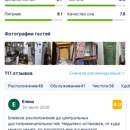
Питание
8.1
Качество сна
7.8
Фотографии гостей
111 отзывов
Сначала рекомендуемые
Расположение
46
Обслуживание
41
Чистота
38
Удо
Елена
Е
9.0
30 июля 2026
Близкое расположение до центральных
достопримечательностей. Недалеко остановки, от куда
можно уехать до аэропорта или жд вокзала.