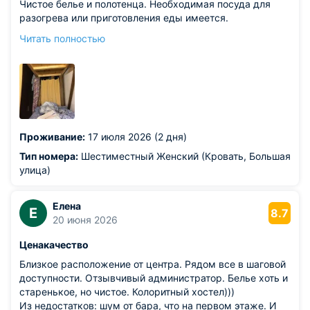
Чистое белье и полотенца. Необходимая посуда для
разогрева или приготовления еды имеется.
Из недостатков: не очень чисто в душевых. Шум от
Читать полностью
бара и трамваеев. И если вы не обладаете крепким
сном, то выспаться не получиться
Проживание:
17 июля 2026 (2 дня)
Тип номера:
Шестиместный Женский (Кровать, Большая
улица)
Елена
Е
8.7
20 июня 2026
Ценакачество
Близкое расположение от центра. Рядом все в шаговой
доступности. Отзывчивый администратор. Белье хоть и
старенькое, но чистое. Колоритный хостел)))
Из недостатков: шум от бара, что на первом этаже. И