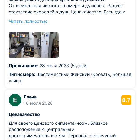
Относительная чистота в номере и душевых. Радует
отсутствие очередей в душ. Ценакачество. Есть где и
на чем разогреть покушать или приготовить еду. Так же
Читать полностью
можно постираться. Отзывчивый персонал хотела.
Из недостатков: трамвайные пути под окном. Но это, к
сожалению, не зависит от хостела
Проживание:
28 июля 2026 (5 дней)
Тип номера:
Шестиместный Женский (Кровать, Большая
улица)
Елена
Е
8.7
18 июля 2026
Ценакачество
Для своего ценового сигмента-норм. Близкое
расположение к центральным
достопримечательностям. Персонал отзывчивый.