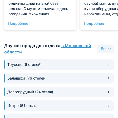
отличных дней на этой базе
сауной) мангальна
отдыха. С мужем отмечали день
кухня оборудован
рождения. Ухоженная
необходимым, отд
территория, дом красивый, есть
за плюшки для на
Подробнее
Подробнее
всё необходимое для
проживания, баня супер, купель
отличная, техника в доме
исправно работает. Менеджер с
Другие города для отдыха
в Московской
нами был на связи, по всем
Все
вопросам. Отдохнули просто
области
класс. Буду рекомендовать.
Трусово
(6 отелей)
Балашиха
(76 отелей)
Долгопрудный
(24 отеля)
Истра
(51 отель)