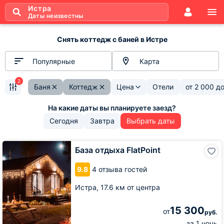
Истра
Даты неизвестны
Снять коттедж с баней в Истре
Популярные
Карта
2
Баня
Коттедж
Цена
Отели
от
2 000
д
Сегодня
Завтра
Выбрать даты
База
База отдыха FlatPoint
отдыха
FlatPoint
9.8
4 отзыва гостей
Истра,
17.6 км от центра
15 300
от
руб.
за 1 ночь