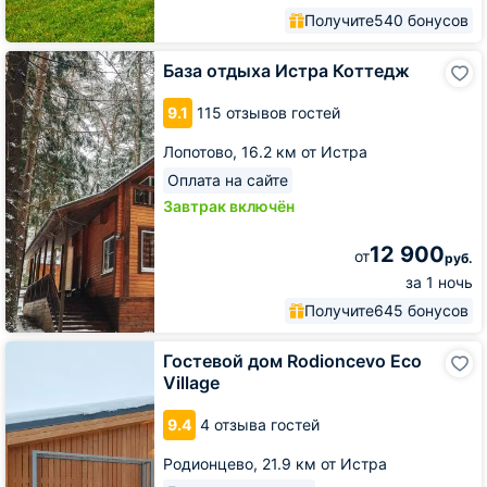
Получите
540 бонусов
База
База отдыха Истра Коттедж
отдыха
Истра
9.1
115 отзывов гостей
Коттедж
Лопотово,
16.2 км от Истра
Оплата на сайте
Завтрак включён
12 900
от
руб.
за 1 ночь
Получите
645 бонусов
Гостевой
Гостевой дом Rodioncevo Eco
дом
Village
Rodioncevo
Eco
9.4
4 отзыва гостей
Village
Родионцево,
21.9 км от Истра