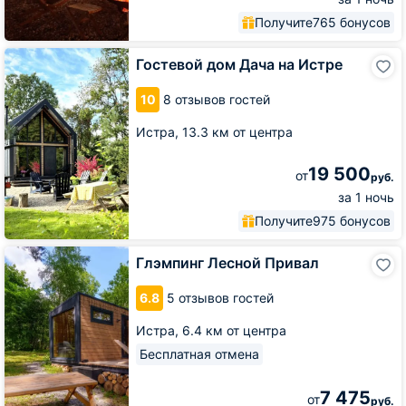
Получите
765 бонусов
Гостевой
Гостевой дом Дача на Истре
дом
Дача
10
8 отзывов гостей
на
Истре
Истра,
13.3 км от центра
19 500
от
руб.
за 1 ночь
Получите
975 бонусов
Глэмпинг
Глэмпинг Лесной Привал
Лесной
Привал
6.8
5 отзывов гостей
Истра,
6.4 км от центра
Бесплатная отмена
7 475
от
руб.