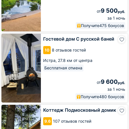
9 500
от
руб.
за 1 ночь
Получите
475 бонусов
Гостевой
Гостевой дом С русской баней
дом
С
10
8 отзывов гостей
русской
баней
Истра,
27.8 км от центра
Бесплатная отмена
9 600
от
руб.
за 1 ночь
Получите
480 бонусов
Коттедж
Коттедж Подмосковный домик
Подмосковный
домик
9.6
107 отзывов гостей