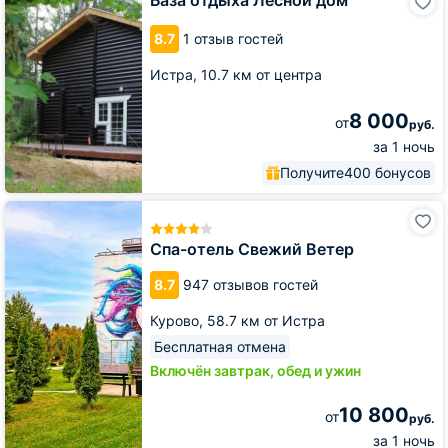
База отдыха Лесной дом
отдыха
Лесной
8.7
1 отзыв гостей
дом
Истра,
10.7 км от центра
8 000
от
руб.
за 1 ночь
Получите
400 бонусов
Спа-
отель
Свежий
Спа-отель Свежий Ветер
Ветер
8.7
947 отзывов гостей
Курово,
58.7 км от Истра
Бесплатная отмена
Включён завтрак, обед и ужин
10 800
от
руб.
за 1 ночь