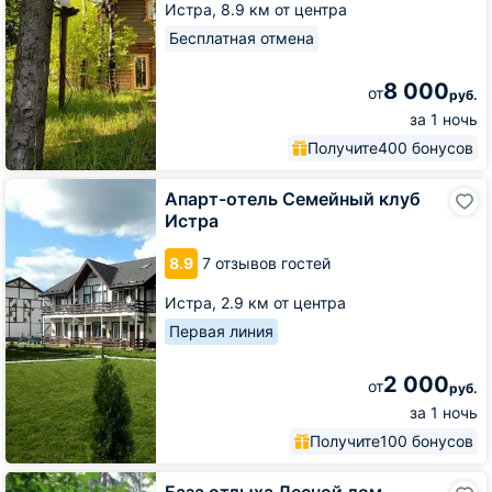
Истра,
8.9 км от центра
Бесплатная отмена
8 000
от
руб.
за 1 ночь
Получите
400 бонусов
Апарт-
Апарт-отель Семейный клуб
отель
Истра
Семейный
клуб
8.9
7 отзывов гостей
Истра
Истра,
2.9 км от центра
Первая линия
2 000
от
руб.
за 1 ночь
Получите
100 бонусов
База