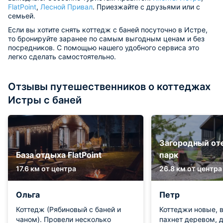
FlatPoint
,
Лесной Привал
. Приезжайте с друзьями или с
семьей.
Если вы хотите снять коттедж с баней посуточно в Истре,
то бронируйте заранее по самым выгодным ценам и без
посредников. С помощью нашего удобного сервиса это
легко сделать самостоятельно.
Отзывы путешественников о коттеджах
Истры с баней
Загородный от
База отдыха FlatPoint
парк
17.6 км от центра
26.8 км от центра
Ольга
Петр
Коттедж (Рябиновый с баней и
Коттеджи новые, в
чаном). Провели несколько
пахнет деревом, 