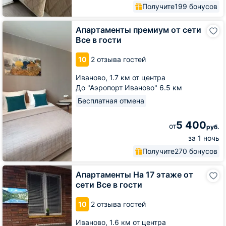
Получите
199 бонусов
Апартаменты
Апартаменты премиум от сети
премиум
Все в гости
от
сети
10
2 отзыва гостей
Все
в
Иваново,
1.7 км от центра
гости
До "Аэропорт Иваново" 6.5 км
Бесплатная отмена
5 400
от
руб.
за 1 ночь
Получите
270 бонусов
Апартаменты
Апартаменты На 17 этаже от
На
сети Все в гости
17
этаже
10
2 отзыва гостей
от
сети
Иваново,
1.6 км от центра
Все