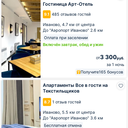
Отель
Гостиница Арт-Отель
9.1
485 отзывов гостей
Иваново,
4.7 км от центра
До "Аэропорт Иваново" 2.6 км
Оплата при заселении
Включён завтрак, обед и ужин
3 300
от
руб.
за 1 ночь
Получите
165 бонусов
Апартаменты
Апартаменты Все в гости на
Все
Текстильщиков
в
гости
8.7
1 отзыв гостей
на
Текстильщиков
Иваново,
5.5 км от центра
До "Аэропорт Иваново" 3.6 км
Бесплатная отмена