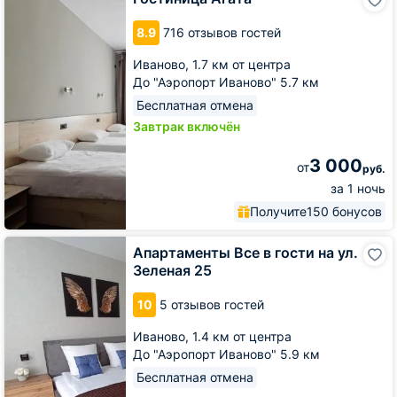
Агата
8.9
716 отзывов гостей
Иваново,
1.7 км от центра
До "Аэропорт Иваново" 5.7 км
Бесплатная отмена
Завтрак включён
3 000
от
руб.
за 1 ночь
Получите
150 бонусов
Апартаменты
Апартаменты Все в гости на ул.
Все
Зеленая 25
в
гости
10
5 отзывов гостей
на
ул.
Иваново,
1.4 км от центра
Зеленая
До "Аэропорт Иваново" 5.9 км
25
Бесплатная отмена