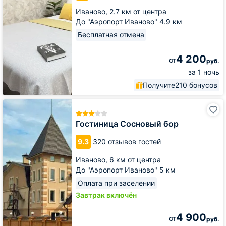
ТРЦ
Иваново,
2.7 км от центра
Тополь
До "Аэропорт Иваново" 4.9 км
Бесплатная отмена
4 200
от
руб.
за 1 ночь
Получите
210 бонусов
Гостиница
Сосновый
бор
Гостиница Сосновый бор
9.3
320 отзывов гостей
Иваново,
6 км от центра
До "Аэропорт Иваново" 5 км
Оплата при заселении
Завтрак включён
4 900
от
руб.