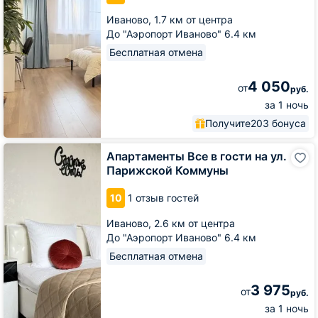
Менделеева
Иваново,
1.7 км от центра
До "Аэропорт Иваново" 6.4 км
Бесплатная отмена
4 050
от
руб.
за 1 ночь
Получите
203 бонуса
Апартаменты
Апартаменты Все в гости на ул.
Все
Парижской Коммуны
в
гости
10
1 отзыв гостей
на
ул.
Иваново,
2.6 км от центра
Парижской
До "Аэропорт Иваново" 6.4 км
Коммуны
Бесплатная отмена
3 975
от
руб.
за 1 ночь