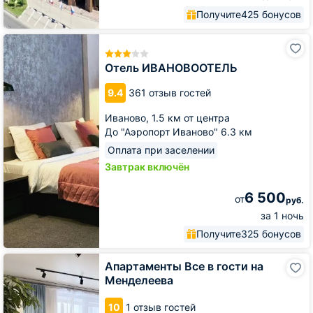
Получите
425 бонусов
Отель
ИВАНОВООТЕЛЬ
Отель ИВАНОВООТЕЛЬ
9.4
361 отзыв гостей
Иваново,
1.5 км от центра
До "Аэропорт Иваново" 6.3 км
Оплата при заселении
Завтрак включён
6 500
от
руб.
за 1 ночь
Получите
325 бонусов
Апартаменты
Апартаменты Все в гости на
Все
Менделеева
в
гости
10
1 отзыв гостей
на