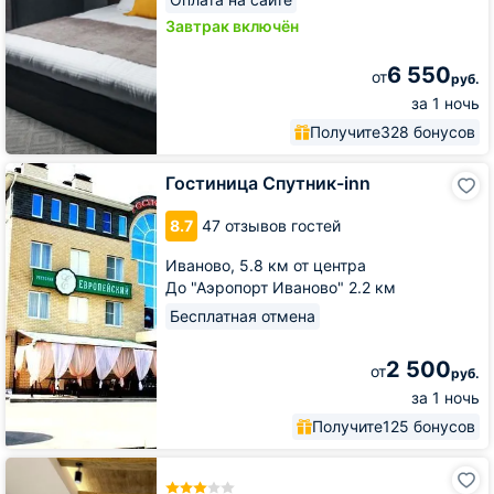
Завтрак включён
6 550
от
руб.
за 1 ночь
Получите
328 бонусов
Гостиница
Гостиница Спутник-inn
Спутник-
inn
8.7
47 отзывов гостей
Иваново,
5.8 км от центра
До "Аэропорт Иваново" 2.2 км
Бесплатная отмена
2 500
от
руб.
за 1 ночь
Получите
125 бонусов
Гостиница
Арт-