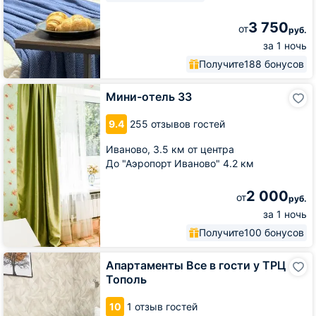
3 750
от
руб.
за 1 ночь
Получите
188 бонусов
Мини-
Мини-отель 33
отель
33
9.4
255 отзывов гостей
Иваново,
3.5 км от центра
До "Аэропорт Иваново" 4.2 км
2 000
от
руб.
за 1 ночь
Получите
100 бонусов
Апартаменты
Апартаменты Все в гости у ТРЦ
Все
Тополь
в
гости
10
1 отзыв гостей
у