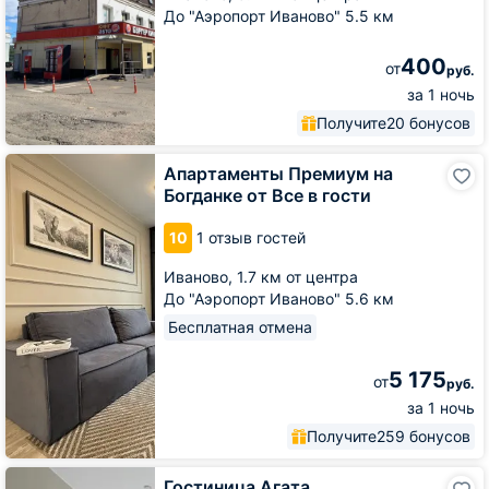
До "Аэропорт Иваново" 5.5 км
400
от
руб.
за 1 ночь
Получите
20 бонусов
Апартаменты
Апартаменты Премиум на
Премиум
Богданке от Все в гости
на
Богданке
10
1 отзыв гостей
от
Все
Иваново,
1.7 км от центра
в
До "Аэропорт Иваново" 5.6 км
гости
Бесплатная отмена
5 175
от
руб.
за 1 ночь
Получите
259 бонусов
Гостиница
Гостиница Агата