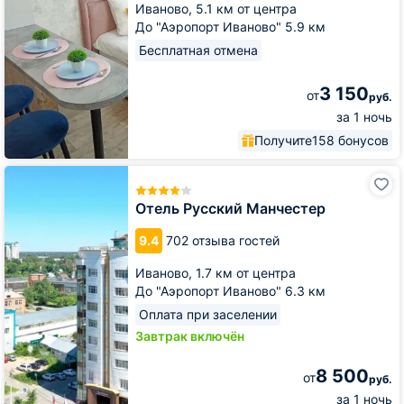
Иваново,
5.1 км от центра
ТРЦ
До "Аэропорт Иваново" 5.9 км
Евроленд
Бесплатная отмена
3 150
от
руб.
за 1 ночь
Получите
158 бонусов
Отель
Русский
Манчестер
Отель Русский Манчестер
9.4
702 отзыва гостей
Иваново,
1.7 км от центра
До "Аэропорт Иваново" 6.3 км
Оплата при заселении
Завтрак включён
8 500
от
руб.
за 1 ночь