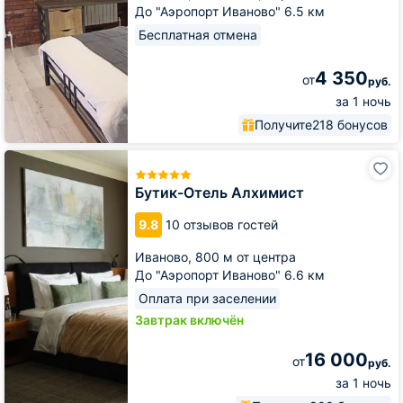
До "Аэропорт Иваново" 6.5 км
в
гости
Бесплатная отмена
4 350
от
руб.
за 1 ночь
Получите
218 бонусов
Бутик-
Отель
Алхимист
Бутик-Отель Алхимист
9.8
10 отзывов гостей
Иваново,
800 м от центра
До "Аэропорт Иваново" 6.6 км
Оплата при заселении
Завтрак включён
16 000
от
руб.
за 1 ночь