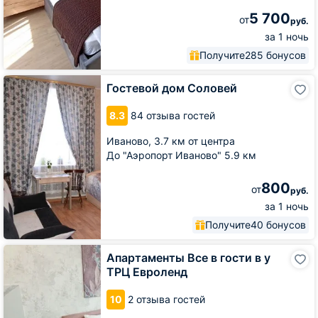
5 700
от
руб.
за 1 ночь
Получите
285 бонусов
Гостевой
Гостевой дом Соловей
дом
Соловей
8.3
84 отзыва гостей
Иваново,
3.7 км от центра
До "Аэропорт Иваново" 5.9 км
800
от
руб.
за 1 ночь
Получите
40 бонусов
Апартаменты
Апартаменты Все в гости в у
Все
ТРЦ Евроленд
в
гости
10
2 отзыва гостей
в
у