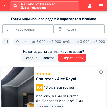
Аэропорт Иваново
Даты неизвестны
Гостиницы Иваново рядом с Аэропортом Иваново
Расстояние
Карта
Отели
от
2 000
до
3 000
руб.
от
3 000
до
5 000
Сегодня
Завтра
Выбрать даты
Спа-
отель
Alex
Спа-отель Alex Royal
Royal
9.4
13 отзывов гостей
Иваново,
6.1 км от центра
До "Аэропорт Иваново" 2 км
Оплата на сайте