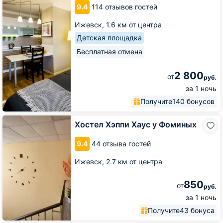
9.4
114 отзывов гостей
Облака
Ижевск,
1.6 км от центра
Детская площадка
Бесплатная отмена
2 800
от
руб.
за 1 ночь
Получите
140 бонусов
Хостел
Хостел Хэппи Хаус у Фоминых
Хэппи
Хаус
9.4
44 отзыва гостей
у
Фоминых
Ижевск,
2.7 км от центра
850
от
руб.
за 1 ночь
Получите
43 бонуса