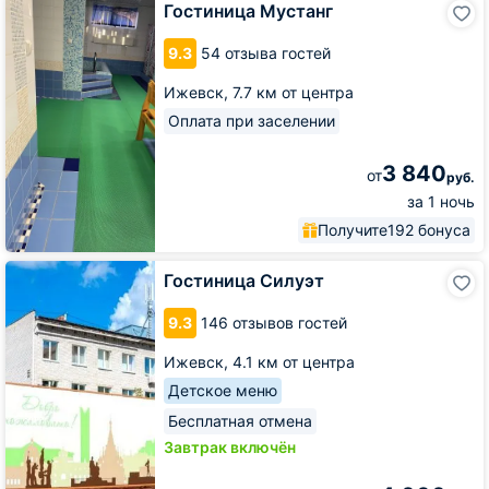
Гостиница Мустанг
Мустанг
9.3
54 отзыва гостей
Ижевск,
7.7 км от центра
Оплата при заселении
3 840
от
руб.
за 1 ночь
Получите
192 бонуса
Гостиница
Гостиница Силуэт
Силуэт
9.3
146 отзывов гостей
Ижевск,
4.1 км от центра
Детское меню
Бесплатная отмена
Завтрак включён