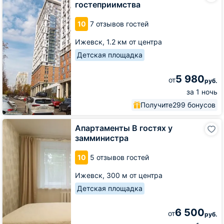
гостеприимства
гостеприимства
10
7 отзывов гостей
Ижевск,
1.2 км от центра
Детская площадка
5 980
от
руб.
за 1 ночь
Получите
299 бонусов
Апартаменты
Апартаменты В гостях у
В
замминистра
гостях
у
10
5 отзывов гостей
замминистра
Ижевск,
300 м от центра
Детская площадка
6 500
от
руб.