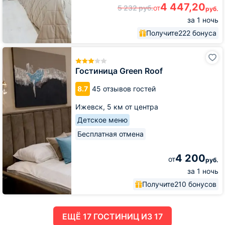
4 447,20
5 232
руб.
от
руб.
за 1 ночь
Получите
222 бонуса
Гостиница
Green
Roof
Гостиница Green Roof
8.7
45 отзывов гостей
Ижевск,
5 км от центра
Детское меню
Бесплатная отмена
4 200
от
руб.
за 1 ночь
Получите
210 бонусов
ЕЩË 17 ГОСТИНИЦ ИЗ 17