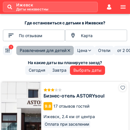
Ижевск
Даты неизвестны
Где остановиться с детьми в Ижевске?
По отзывам
Карта
1
Развлечения для детей
Цена
Отели
от
2 0
Сегодня
Завтра
Выбрать даты
Бизнес-
отель
ASTORYsoul
Бизнес-отель ASTORYsoul
9.8
17 отзывов гостей
Ижевск,
2.4 км от центра
Оплата при заселении