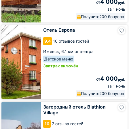
4 000
от
руб.
за 1 ночь
Получите
200 бонусов
Отель
Отель Европа
Европа
9.4
10 отзывов гостей
Ижевск,
6.1 км от центра
Детское меню
Завтрак включён
4 000
от
руб.
за 1 ночь
Получите
200 бонусов
Загородный
Загородный отель Biathlon
отель
Village
Biathlon
Village
10
2 отзыва гостей