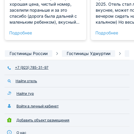
хорошая цена, чистый номер,
2025. Отель стал 
заселили пораньше и за это
вкуснее, может п
спасибо (дорога была дальней с
вечером сидеть н
маленьким ребенком), вкусный
кальяном) Но вес
завтрак в формате шведского
номер и свежее б
Подробнее
Подробнее
стола, хороший выбор обеда и
ужина за доп.плату, кулер на
этаже, на территории беседка,
качели, песочница, батут, мангал.
Гостиницы России
Гостиницы Удмуртии
Г
Недостатки есть, но звезду
снимать не хочется из-за
+7 (923) 785-31-97
приятного персонала и вкусного
завтрака. Рекомендуем, если
Найти отель
возьмете номера минимум люкс.
Судя по отзывам там обстановка
лучше.
Найти тур
Войти в личный кабинет
Добавить объект размещения
О нас