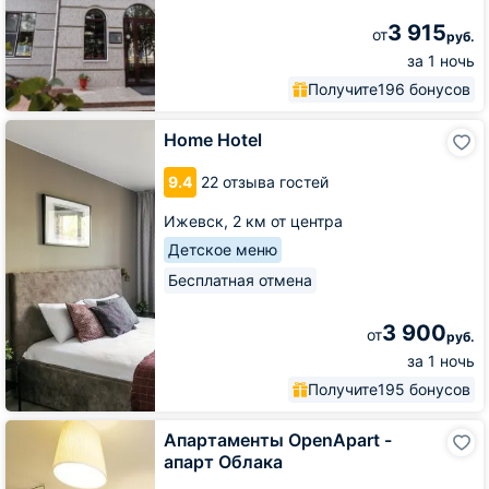
3 915
от
руб.
за 1 ночь
Получите
196 бонусов
Home
Home Hotel
Hotel
9.4
22 отзыва гостей
Ижевск,
2 км от центра
Детское меню
Бесплатная отмена
3 900
от
руб.
за 1 ночь
Получите
195 бонусов
Апартаменты
Апартаменты OpenApart -
OpenApart
апарт Облака
-
апарт