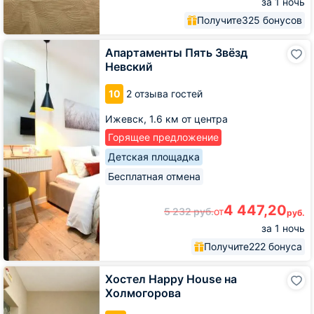
за 1 ночь
Получите
325 бонусов
Апартаменты
Апартаменты Пять Звёзд
Пять
Невский
Звёзд
Невский
10
2 отзыва гостей
Ижевск,
1.6 км от центра
Горящее предложение
Детская площадка
Бесплатная отмена
4 447,20
5 232
руб.
от
руб.
за 1 ночь
Получите
222 бонуса
Хостел
Хостел Happy House на
Happy
Холмогорова
House
на