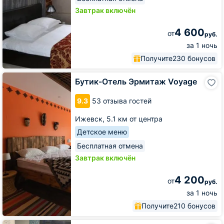
Завтрак включён
4 600
от
руб.
за 1 ночь
Получите
230 бонусов
Бутик-
Бутик-Отель Эрмитаж Voyage
Отель
Эрмитаж
9.3
53 отзыва гостей
Voyage
Ижевск,
5.1 км от центра
Детское меню
Бесплатная отмена
Завтрак включён
4 200
от
руб.
за 1 ночь
Получите
210 бонусов
Гостиница