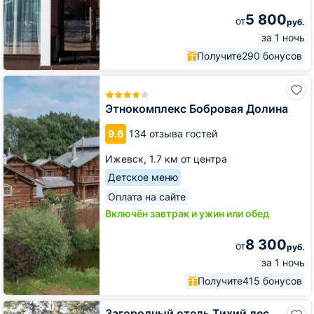
5 800
от
руб.
за 1 ночь
Получите
290 бонусов
Этнокомплекс
Бобровая
Долина
Этнокомплекс Бобровая Долина
9.6
134 отзыва гостей
Ижевск,
1.7 км от центра
Детское меню
Оплата на сайте
Включён завтрак и ужин или обед
8 300
от
руб.
за 1 ночь
Получите
415 бонусов
Загородный
Загородный отель Тихий лес