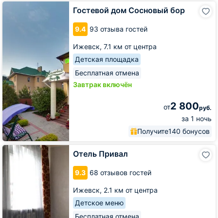
Гостевой
Гостевой дом Сосновый бор
дом
Сосновый
9.4
93 отзыва гостей
бор
Ижевск,
7.1 км от центра
Детская площадка
Бесплатная отмена
Завтрак включён
2 800
от
руб.
за 1 ночь
Получите
140 бонусов
Отель
Отель Привал
Привал
9.3
68 отзывов гостей
Ижевск,
2.1 км от центра
Детское меню
Бесплатная отмена