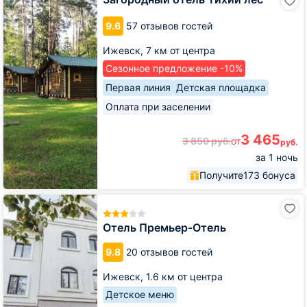
отель
Тихий
9.6
57 отзывов гостей
лес
Ижевск,
7 км от центра
Сезонное предложение -10%
Первая линия
Детская площадка
Оплата при заселении
3 465
3 850
руб.
от
руб.
за 1 ночь
Получите
173 бонуса
Отель
Премьер-
Отель
Отель Премьер-Отель
9.8
20 отзывов гостей
Ижевск,
1.6 км от центра
Детское меню