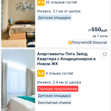
8.9
25 отзывов гостей
Холмогорова
Ижевск,
3.1 км от центра
Детская площадка
550
от
руб.
за 1 ночь
Получите
28 бонусов
Апартаменты
Апартаменты Пять Звёзд
Пять
Квартира с Кондиционером в
Звёзд
Новом ЖК
Квартира
с
9.8
4 отзыва гостей
Кондиционером
в
Ижевск,
2.4 км от центра
Новом
ЖК
Горящее предложение
Детская площадка
Бесплатная отмена