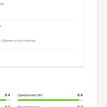
ов.
м.
. Данная услуга платная.
9.4
Цена/качество
9.4
8.7
Качество сна
9.3