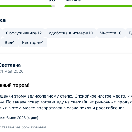
ва
Обслуживание
12
Удобства в номере
10
Чистота
10
Е
Вид
1
Ресторан
1
Светлана
24 мая 2026
нный терем!
ценки этому великолепному отелю. Спокойное чистое место. И
м. По заказу повар готовит еду из свежайших рыночных продукт
дых в этом месте превратился в оазис покоя и расслабления.
ие:
6 мая 2026 (4 дня)
ставлен без бронирования