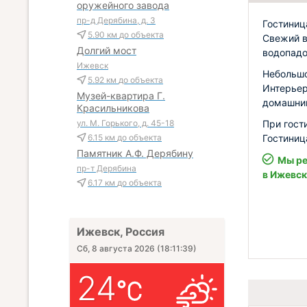
оружейного завода
пр-д Дерябина, д. 3
Гостиниц
5.90 км
до объекта
Свежий в
Долгий мост
водопадо
Ижевск
Небольшо
5.92 км
до объекта
Интерьер
Музей-квартира Г.
домашни
Красильникова
При гост
ул. М. Горького, д. 45-18
Гостиниц
6.15 км
до объекта
Памятник А.Ф. Дерябину
Мы ре
пр-т Дерябина
в Ижевск
6.17 км
до объекта
Ижевск, Россия
Сб, 8 августа 2026
(
18:11:40
)
24