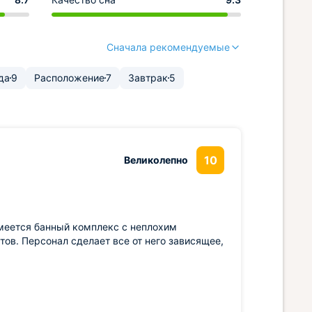
Сначала рекомендуемые
да
9
Расположение
7
Завтрак
5
10
Великолепно
меется банный комплекс с неплохим
ов. Персонал сделает все от него зависящее,