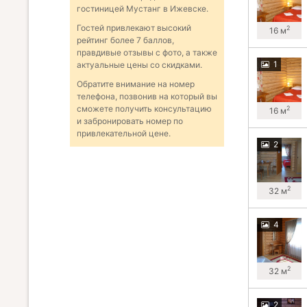
гостиницей Мустанг в Ижевске.
Гостей привлекают высокий
2
16 м
рейтинг более 7 баллов,
правдивые отзывы с фото, а также
1
актуальные цены со скидками.
Обратите внимание на номер
телефона, позвонив на который вы
сможете получить консультацию
2
16 м
и забронировать номер по
привлекательной цене.
2
2
32 м
4
2
32 м
2