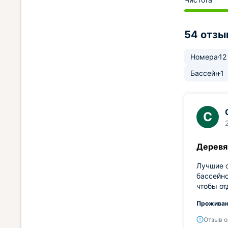
54 отзы
Номера
12
Бассейн
1
С
Деревя
Лучшие о
бассейно
чтобы от
Проживан
Отзыв о