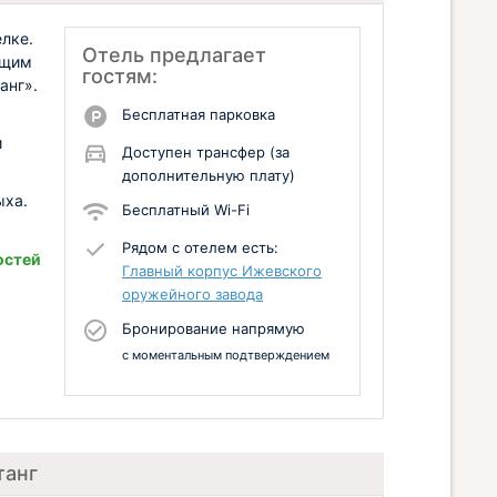
лке.
Отель предлагает
ащим
гостям:
анг».
Бесплатная парковка
и
Доступен трансфер (за
дополнительную плату)
ыха.
Бесплатный Wi-Fi
Рядом с отелем есть:
остей
Главный корпус Ижевского
оружейного завода
Бронирование напрямую
с моментальным подтверждением
танг