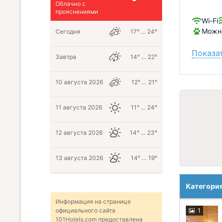
Облачно с
прояснениями
Wi-Fi
Можно
Сегодня
17° … 24°
Показат
Завтра
14° … 22°
10 августа 2026
12° … 21°
11 августа 2026
11° … 24°
12 августа 2026
14° … 23°
13 августа 2026
14° … 19°
Категори
Информация на странице
1
официального сайта
101Hotels.com предоставлена