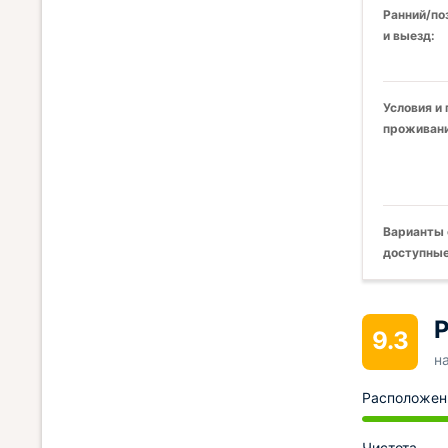
Ранний/по
и выезд:
Условия и
проживани
Варианты 
доступные
Р
9.3
н
Расположен
Чистота