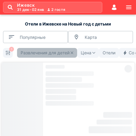
Ижевск
31 дек
-
02 янв
2
гостя
Отели в Ижевске на Новый год с детьми
Популярные
Карта
1
Развлечения для детей
Цена
Отели
Со 