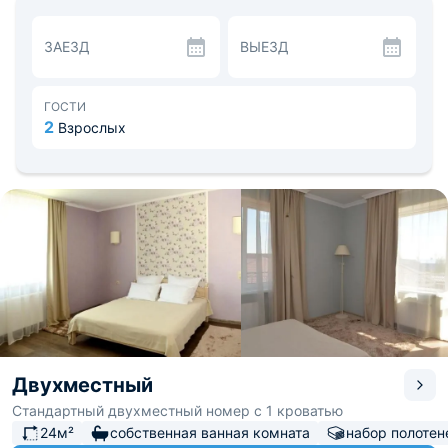
душевой.
На благоустроенной территории находится бассейн с
ЗАЕЗД
ВЫЕЗД
подогревом, декоративный пруд с мостиком, газоны
украшены тематическими фигурками, теннисный корд,
детские игровые зоны на улице и в доме. Главное
достоинство отеля — настоящая русская баня, где вам
ГОСТИ
предложат услуги массажиста. Для активных
2
Взрослых
посетителей доступно множество развлечений:
ныряние с маской и трубкой, ловля рыбы, бильярд,
прогулки.
Посетив данное место вам захочется вернуться сюда
еще.
Двухместный
Стандартный двухместный номер с 1 кроватью
24м²
собственная ванная комната
набор полотен