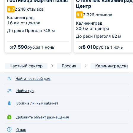
Гостиница Мартон Палас
Отель Ibis Калининград
Центр
2 248 отзывов
8.7
3 326 отзывов
9.1
Калининград,
1.6 км от центра
Калининград,
300 м от центра
До реки Преголя
748 м
До реки Преголя
82 м
7 590
8 010
от
руб.
за 1 ночь
от
руб.
за 1 ночь
Частный сектор
Россия
Калининградская 
Найти гостевой дом
Найти тур
Войти в личный кабинет
Добавить объект размещения
О нас