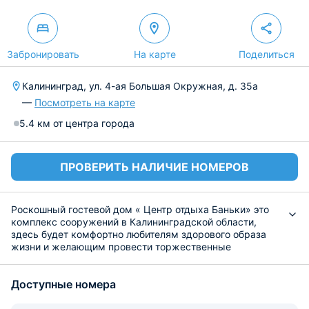
Забронировать
На карте
Поделиться
Калининград, ул. 4-ая Большая Окружная, д. 35а
—
Посмотреть на карте
5.4 км от центра города
ПРОВЕРИТЬ НАЛИЧИЕ НОМЕРОВ
Роскошный гостевой дом « Центр отдыха Баньки» это
комплекс сооружений в Калининградской области,
здесь будет комфортно любителям здорового образа
жизни и желающим провести торжественные
мероприятия вдали от города.
Гостям предлагаться несколько вариантов
Доступные номера
размещения. Номера звукоизолированные, выполнены
в шикарном современном дизайне, с мебелью класса
люкс, телевизором и кондиционером, собственной