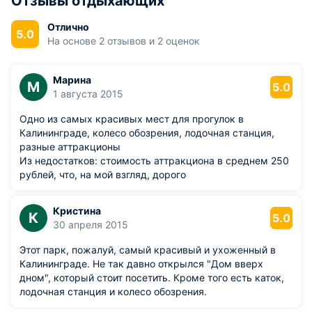
Отзывы отдыхающих
Здесь установлен памятник воинам-интернационалистам,
которые отдали свои жизни в локальных войнах. На
Отлично
5.0
территории парка располагается культурно-
На основе 2 отзывов и 2 оценок
образовательное учреждение, занимающееся
внешкольным образованием детей. Здание сооружено в
стиле русского классицизма. Оно состоит из трёх этажей,
Марина
М
5.0
внешним обликом похоже на русские дворянские дома 19
1 августа 2015
века. В парке планируется ещё соорудить часовню, колесо
обозрения, фитнес-центр, ресторан и другие.
Одно из самых красивых мест для прогулок в
Калининграде, колесо обозрения, лодочная станция,
разные аттракционы
Из недостатков: стоимость аттракциона в среднем 250
рублей, что, на мой взгляд, дорого
Кристина
К
5.0
30 апреля 2015
Этот парк, пожалуй, самый красивый и ухоженный в
Калининграде. Не так давно открылся "Дом вверх
дном", который стоит посетить. Кроме того есть каток,
лодочная станция и колесо обозрения.