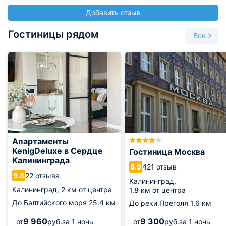
Добавить отзыв
Гостиницы рядом
Все
Апартаменты
KenigDeluxe в Сердце
Гостиница Москва
Калининграда
421 отзыв
8.9
22 отзыва
9.8
Калининград,
Калининград,
2 км от центра
1.8 км от центра
До Балтийского моря
25.4 км
До реки Преголя
1.6 км
9 960
9 300
от
руб.
за 1 ночь
от
руб.
за 1 ночь