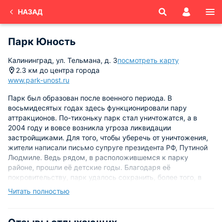
НАЗАД
Парк Юность
Калининград, ул. Тельмана, д. 3
посмотреть карту
2.3 км до центра города
www.park-unost.ru
Парк был образован после военного периода. В
восьмидесятых годах здесь функционировали пару
аттракционов. По-тихоньку парк стал уничтожатся, а в
2004 году и вовсе возникла угроза ликвидации
застройщиками. Для того, чтобы уберечь от уничтожения,
жители написали письмо супруге президента РФ, Путиной
Людмиле. Ведь рядом, в расположившемся к парку
районе, прошли её детские годы. Благодаря её
покровительству, парк удалось сохранить, более того, в
нём образовались новые аттракционы, был возведён
Читать полностью
крытый каток с искусственным льдом, картинг, а также
детский автогородок.