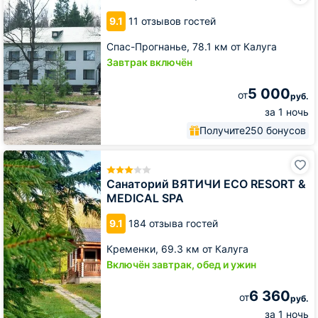
Воробьи
9.1
11 отзывов гостей
Спас-Прогнанье,
78.1 км от Калуга
Завтрак включён
5 000
от
руб.
за 1 ночь
Получите
250 бонусов
Санаторий
ВЯТИЧИ
ECO
Санаторий ВЯТИЧИ ECO RESORT &
RESORT
MEDICAL SPA
&
MEDICAL
9.1
184 отзыва гостей
SPA
Кременки,
69.3 км от Калуга
Включён завтрак, обед и ужин
6 360
от
руб.
за 1 ночь