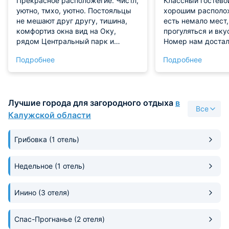
Прекрасное расположегие. Чистл,
Классный гостево
уютно, тмхо, уютно. Постояльцы
хорошим располо
не мешают друг другу, тишина,
есть немало мест
комфортиз окна вид на Оку,
прогуляться и вку
рядом Центральный парк и
Номер нам достал
понтонный мост
состоянии! Никак
Подробнее
Подробнее
при проживании м
Будем советовать
рекомендовать!
Лучшие города для загородного отдыха
в
Все
Калужской области
Грибовка
(1 отель)
Недельное
(1 отель)
Инино
(3 отеля)
Спас-Прогнанье
(2 отеля)