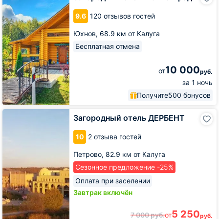
отель
Юхновград
9.6
120 отзывов гостей
Юхнов,
68.9 км от Калуга
Бесплатная отмена
10 000
от
руб.
за 1 ночь
Получите
500 бонусов
Загородный
Загородный отель ДЕРБЕНТ
отель
ДЕРБЕНТ
10
2 отзыва гостей
Петрово,
82.9 км от Калуга
Сезонное предложение -25%
Оплата при заселении
Завтрак включён
5 250
7 000
руб.
от
руб.