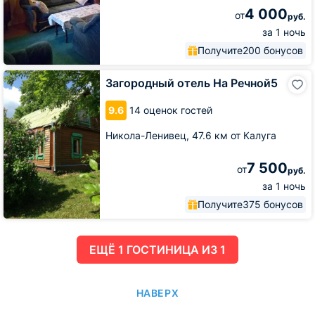
4 000
от
руб.
за 1 ночь
Получите
200 бонусов
Загородный
Загородный отель На Речной5
отель
На
9.6
14 оценок гостей
Речной5
Никола-Ленивец,
47.6 км от Калуга
7 500
от
руб.
за 1 ночь
Получите
375 бонусов
ЕЩË 1 ГОСТИНИЦА ИЗ 1
НАВЕРХ