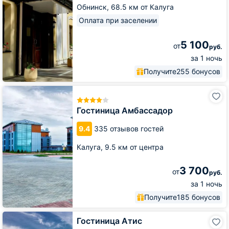
Обнинск,
68.5 км от Калуга
Оплата при заселении
5 100
от
руб.
за 1 ночь
Получите
255 бонусов
Гостиница
Амбассадор
Гостиница Амбассадор
9.4
335 отзывов гостей
Калуга,
9.5 км от центра
3 700
от
руб.
за 1 ночь
Получите
185 бонусов
Гостиница
Гостиница Атис
Атис