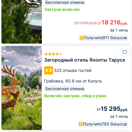
Бесплатная отмена
Завтрак включён
18 216
20 240
руб.
от
руб.
за 1 ночь
Получите
911 бонусов
Загородный
отель
Яхонты
Загородный отель Яхонты Таруса
Таруса
8.9
522 отзыва гостей
Грибовка,
60.6 км от Калуга
Бесплатная отмена
Включён завтрак, обед и ужин
15 295
от
руб.
за 1 ночь
Получите
765 бонусов