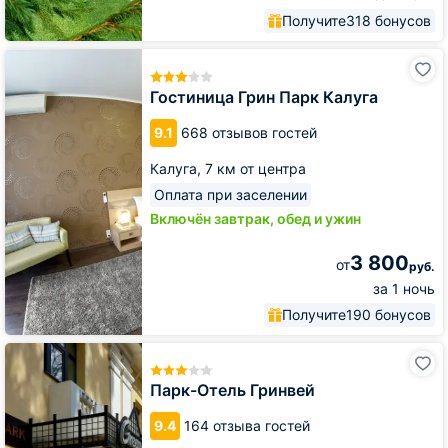
Получите
318 бонусов
Гостиница
Грин
Парк
Гостиница Грин Парк Калуга
Калуга
9.1
668 отзывов гостей
Калуга,
7 км от центра
Оплата при заселении
Включён завтрак, обед и ужин
3 800
от
руб.
за 1 ночь
Получите
190 бонусов
Парк-
Отель
Гринвей
Парк-Отель Гринвей
9.4
164 отзыва гостей