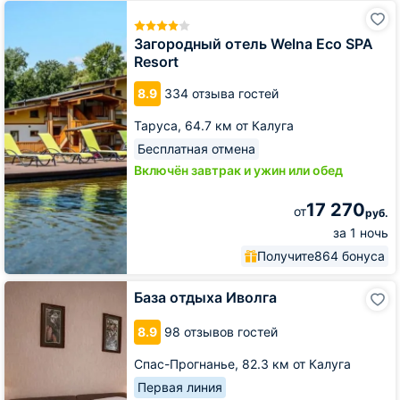
Загородный
отель
Welna
Загородный отель Welna Eco SPA
Eco
Resort
SPA
Resort
8.9
334 отзыва гостей
Таруса,
64.7 км от Калуга
Бесплатная отмена
Включён завтрак и ужин или обед
17 270
от
руб.
за 1 ночь
Получите
864 бонуса
База
База отдыха Иволга
отдыха
Иволга
8.9
98 отзывов гостей
Спас-Прогнанье,
82.3 км от Калуга
Первая линия