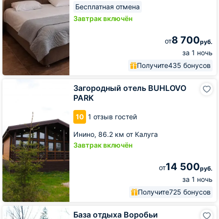
Бесплатная отмена
Завтрак включён
8 700
от
руб.
за 1 ночь
Получите
435 бонусов
Загородный
Загородный отель BUHLOVO
отель
PARK
BUHLOVO
PARK
10
1 отзыв гостей
Инино,
86.2 км от Калуга
Завтрак включён
14 500
от
руб.
за 1 ночь
Получите
725 бонусов
База
База отдыха Воробьи
отдыха