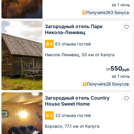
за 1 ночь
Получите
263 бонуса
Загородный
Загородный отель Парк
отель
Никола-Ленивец
Парк
Никола-
9.4
63 отзыва гостей
Ленивец
Никола-Ленивец,
50 км от Калуга
550
от
руб.
за 1 ночь
Получите
28 бонусов
Загородный
Загородный отель Country
отель
House Sweet Home
Country
House
9.3
33 отзыва гостей
Sweet
Home
Боровск,
77.1 км от Калуга