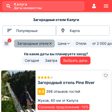
Калуга
Даты неизвестны
Загородные отели Калуги
Популярные
Карта
1
Загородные отели
Цена
Отели
от
2 000
д
Сегодня
Завтра
Выбрать даты
Загородный
отель
Pine
Загородный отель Pine River
River
9.3
398 отзывов гостей
Жуков,
60 км от Калуга
Сезонное предложение -10%