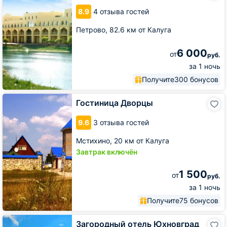
Сарай
8.9
4 отзыва гостей
Петрово,
82.6 км от Калуга
6 000
от
руб.
за 1 ночь
Получите
300 бонусов
Гостиница
Гостиница Дворцы
Дворцы
9.6
3 отзыва гостей
Мстихино,
20 км от Калуга
Завтрак включён
1 500
от
руб.
за 1 ночь
Получите
75 бонусов
Загородный
Загородный отель Юхновград