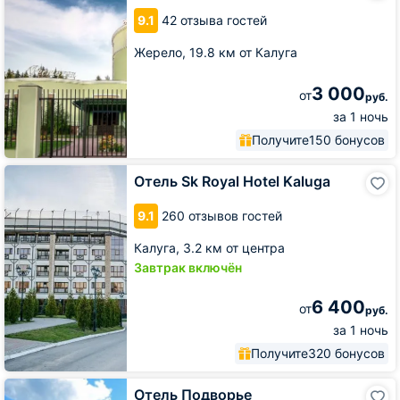
9.1
42 отзыва гостей
Жерело,
19.8 км от Калуга
3 000
от
руб.
за 1 ночь
Получите
150 бонусов
Отель
Отель Sk Royal Hotel Kaluga
Sk
Royal
9.1
260 отзывов гостей
Hotel
Kaluga
Калуга,
3.2 км от центра
Завтрак включён
6 400
от
руб.
за 1 ночь
Получите
320 бонусов
Отель
Отель Подворье