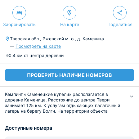
Забронировать
На карте
Поделиться
Тверская обл., Ржевский м. о., д. Каменица
—
Посмотреть на карте
0.4 км от центра деревни
ПРОВЕРИТЬ НАЛИЧИЕ НОМЕРОВ
Кемпинг «Каменецкие купели» располагается в
деревне Каменица. Расстояние до центра Твери
занимает 125 км. К услугам отдыхающих палаточный
лагерь на берегу Волги. На территории объекта
размещения отдыхающие могут воспользоваться зоной
отдыха и автопарковкой.
Доступные номера
В распоряжении гостей уютный глэмп. В палатке
предоставляются следующие удобства: большая
кровать, вешалка для одежды, ковровое покрытие.