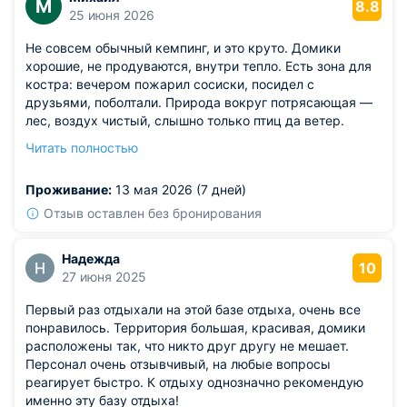
М
8.8
25 июня 2026
Не совсем обычный кемпинг, и это круто. Домики
хорошие, не продуваются, внутри тепло. Есть зона для
костра: вечером пожарил сосиски, посидел с
друзьями, поболтали. Природа вокруг потрясающая —
лес, воздух чистый, слышно только птиц да ветер.
Днём сходил к водоёму, вода прозрачная, можно
Читать полностью
окунуться.
Из недостатков: не помешала бы небольшая карта
Проживание:
13 мая 2026 (7 дней)
местности с маршрутами для прогулок. Так бы было
проще сориентироваться, куда идти.
Отзыв оставлен без бронирования
Надежда
10
27 июня 2025
Первый раз отдыхали на этой базе отдыха, очень все
понравилось. Территория большая, красивая, домики
расположены так, что никто друг другу не мешает.
Персонал очень отзывчивый, на любые вопросы
реагирует быстро. К отдыху однозначно рекомендую
именно эту базу отдыха!