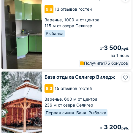
На
9.6
13 отзывов гостей
Селигере
Заречье,
1000 м от центра
115 м от озера Селигер
Рыбалка
3 500
от
руб.
за 1 ночь
Получите
175 бонусов
База
База отдыха Селигер Виледж
отдыха
Селигер
8.3
15 отзывов гостей
Виледж
Заречье,
600 м от центра
236 м от озера Селигер
Первая линия
Баня
Рыбалка
3 200
от
руб.