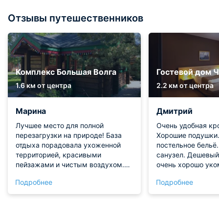
Отзывы путешественников
Комплекс Большая Волга
Гостевой дом 
1.6 км от центра
2.2 км от центра
Марина
Дмитрий
Лучшее место для полной
Очень удобная кро
перезагрузки на природе! База
Хорошие подушки
отдыха порадовала ухоженной
постельное бельё
территорией, красивыми
санузел. Дешевый
пейзажами и чистым воздухом.
очень хорошо уко
Есть всё для активного и
Номер сам по себ
Подробнее
Подробнее
спокойного досуга: прокат
комфортный. До ц
инвентаря, отличные бани и зоны
на такси.
для пикника. Отдохнули телом и
душой, приедем еще!