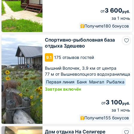
3 600
от
руб.
за 1 ночь
Получите
180 бонусов
Спортивно-
Спортивно-рыболовная база
рыболовная
отдыха Здешево
база
отдыха
9.1
175 отзывов гостей
Здешево
Вышний Волочек,
3.9 км от центра
77 м от Вышневолоцкого водохранилища
Первая линия
Баня
Мангал
Рыбалка
Завтрак включён
3 100
от
руб.
за 1 ночь
Получите
155 бонусов
Дом
Дом отдыха На Селигере
отдыха