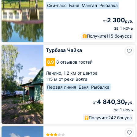
Ски-пасс
Баня
Мангал
Рыбалка
2 300
от
руб.
за 1 ночь
Получите
115 бонусов
Турбаза
Турбаза Чайка
Чайка
8.9
8 отзывов гостей
Ланино,
1.2 км от центра
115 м от реки Волга
Первая линия
Баня
Рыбалка
4 840,30
от
руб.
за 1 ночь
Получите
242 бонуса
База
отдыха