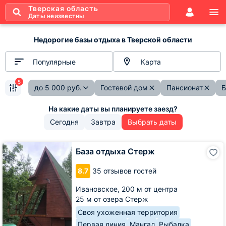
Тверская область
Даты неизвестны
Недорогие базы отдыха в Тверской области
Популярные
Карта
5
до
5 000
руб.
Гостевой дом
Пансионат
Б
Сегодня
Завтра
Выбрать даты
База
База отдыха Стерж
отдыха
Стерж
8.7
35 отзывов гостей
Ивановское,
200 м от центра
25 м от озера Стерж
Своя ухоженная территория
Первая линия
Мангал
Рыбалка