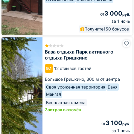
3 000
от
руб.
за 1 ночь
Получите
150 бонусов
База
отдыха
Парк
База отдыха Парк активного
активного
отдыха Гришкино
отдыха
Гришкино
9.1
12 отзывов гостей
Большое Гришкино,
300 м от центра
Своя ухоженная территория
Баня
Мангал
Бесплатная отмена
Завтрак включён
3 100
от
руб.
за 1 ночь