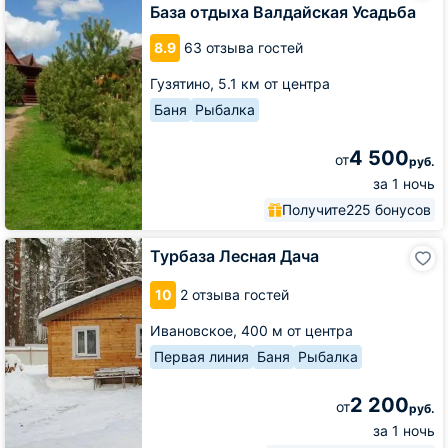
Валдайская
База отдыха Валдайская Усадьба
Усадьба
8.9
63 отзыва гостей
Гузятино,
5.1 км от центра
Баня
Рыбалка
4 500
от
руб.
за 1 ночь
Получите
225 бонусов
Турбаза
Турбаза Лесная Дача
Лесная
Дача
10
2 отзыва гостей
Ивановское,
400 м от центра
Первая линия
Баня
Рыбалка
2 200
от
руб.
за 1 ночь