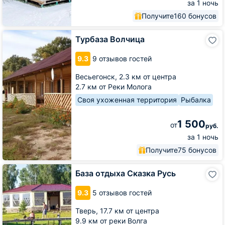
за 1 ночь
Получите
160 бонусов
Турбаза
Турбаза Волчица
Волчица
9.3
9 отзывов гостей
Весьегонск,
2.3 км от центра
2.7 км от Реки Молога
Своя ухоженная территория
Рыбалка
1 500
от
руб.
за 1 ночь
Получите
75 бонусов
База
База отдыха Сказка Русь
отдыха
Сказка
9.3
5 отзывов гостей
Русь
Тверь,
17.7 км от центра
9.9 км от реки Волга