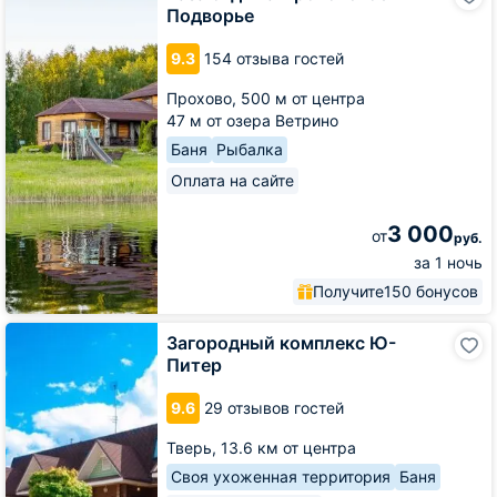
отдыха
Подворье
Проховское
Подворье
9.3
154 отзыва гостей
Прохово,
500 м от центра
47 м от озера Ветрино
Баня
Рыбалка
Оплата на сайте
3 000
от
руб.
за 1 ночь
Получите
150 бонусов
Загородный
Загородный комплекс Ю-
комплекс
Питер
Ю-
Питер
9.6
29 отзывов гостей
Тверь,
13.6 км от центра
Своя ухоженная территория
Баня