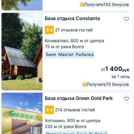
Получите
155 бонусов
База
База отдыха Constanta
отдыха
Constanta
9.4
27 отзывов гостей
Кочеватово,
800 м от центра
75 м от реки Волга
Баня
Мангал
Рыбалка
1 400
от
руб.
за 1 ночь
Получите
70 бонусов
База
База отдыха Green Gold Park
отдыха
Green
9.3
214 отзывов гостей
Gold
Park
Хотошино,
900 м от центра
230 м от реки Волга