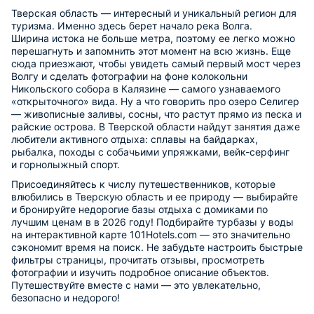
Тверская область — интересный и уникальный регион для
туризма. Именно здесь берет начало река Волга.
Ширина истока не больше метра, поэтому ее легко можно
перешагнуть и запомнить этот момент на всю жизнь. Еще
сюда приезжают, чтобы увидеть самый первый мост через
Волгу и сделать фотографии на фоне колокольни
Никольского собора в Калязине — самого узнаваемого
«открыточного» вида. Ну а что говорить про озеро Селигер
— живописные заливы, сосны, что растут прямо из песка и
райские острова. В Тверской области найдут занятия даже
любители активного отдыха: сплавы на байдарках,
рыбалка, походы с собачьими упряжками, вейк-серфинг
и горнолыжный спорт.
Присоединяйтесь к числу путешественников, которые
влюбились в Тверскую область и ее природу — выбирайте
и бронируйте недорогие базы отдыха с домиками по
лучшим ценам в в 2026 году! Подбирайте турбазы у воды
на интерактивной карте 101Hotels.com — это значительно
сэкономит время на поиск. Не забудьте настроить быстрые
фильтры страницы, прочитать отзывы, просмотреть
фотографии и изучить подробное описание объектов.
Путешествуйте вместе с нами — это увлекательно,
безопасно и недорого!