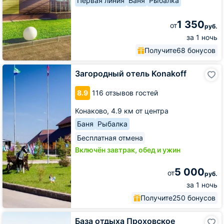
Первая линия
Баня
Рыбалка
1 350
от
руб.
за 1 ночь
Получите
68 бонусов
Загородный
Загородный отель Konakoff
отель
Konakoff
8.9
116 отзывов гостей
Конаково,
4.9 км от центра
Баня
Рыбалка
Бесплатная отмена
Включён завтрак, обед и ужин
5 000
от
руб.
за 1 ночь
Получите
250 бонусов
База
База отдыха Проховское