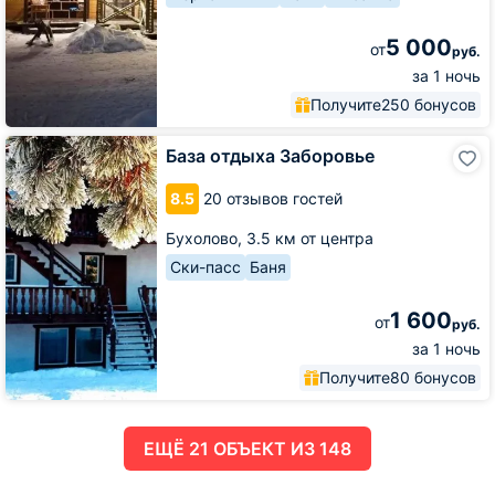
5 000
от
руб.
за 1 ночь
Получите
250 бонусов
База
База отдыха Заборовье
отдыха
Заборовье
8.5
20 отзывов гостей
Бухолово,
3.5 км от центра
Ски-пасс
Баня
1 600
от
руб.
за 1 ночь
Получите
80 бонусов
ЕЩË 21 ОБЪЕКТ ИЗ 148