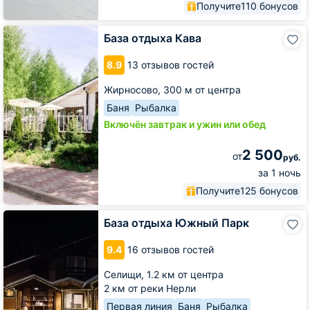
Получите
110 бонусов
База
База отдыха Кава
отдыха
Кава
8.9
13 отзывов гостей
Жирносово,
300 м от центра
Баня
Рыбалка
Включён завтрак и ужин или обед
2 500
от
руб.
за 1 ночь
Получите
125 бонусов
База
База отдыха Южный Парк
отдыха
Южный
9.4
16 отзывов гостей
Парк
Селищи,
1.2 км от центра
2 км от реки Нерли
Первая линия
Баня
Рыбалка