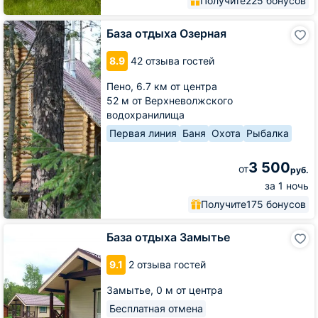
Получите
225 бонусов
База
База отдыха Озерная
отдыха
Озерная
8.9
42 отзыва гостей
Пено,
6.7 км от центра
52 м от Верхневолжского
водохранилища
Первая линия
Баня
Охота
Рыбалка
3 500
от
руб.
за 1 ночь
Получите
175 бонусов
База
База отдыха Замытье
отдыха
Замытье
9.1
2 отзыва гостей
Замытье,
0 м от центра
Бесплатная отмена