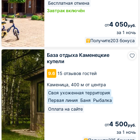
Бесплатная отмена
Завтрак включён
4 050
от
руб.
за 1 ночь
Получите
203 бонуса
База
База отдыха Каменецкие
отдыха
купели
Каменецкие
купели
9.6
15 отзывов гостей
Каменица,
400 м от центра
Своя ухоженная территория
Первая линия
Баня
Рыбалка
Оплата на сайте
4 500
от
руб.
за 1 ночь