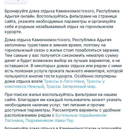
Бронируйте дома отдыха Каменномостского, Республика
Адыгея онлайн. Воспользуйтесь фильтрами на странице
сайта, укажите необходимые параметры и организуйте
себе и родным незабываемый отдых на горнолыжном
курорте.
Дома отдыха Каменномостского, Республика Адыгея
заполнены туристами в зимнее время, поэтому на
горнолыжный сезон о жилье стоит позаботиться заранее.
Тем самым у вас получится сэкономить немалую сумму
денег и будет возможен выбор из лучших вариантов, а не
оставшихся. В некоторых домах отдыха или рядом с ними
есть полезная услуга проката лыжного инвентаря, которой
пользуются многие гости курорта. Особенно популярны
дома отдыха возле
Трассы в Лаго-Наки
,
Трассы у
комплекса Нежный
,
Трассы Затерянный мир
.
При поиске жилья воспользуйтесь фильтрами на нашем
сайте. Благодаря им каждый пользователь может указать
необходимое наличие услуг, тип питания и прочие
доступные параметры. Рассмотрите варианты с удобным
расположением рядом с
Бугельным подъёмником
Лагонаки
,
Подъемником Азиш-Тау
.
Бронируйте дома отдыха в Каменномостском и получайте