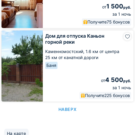
1 500
от
руб.
за 1 ночь
Получите
75 бонусов
Дом
Дом для отпуска Каньон
для
горной реки
отпуска
Каньон
Каменномостский,
1.6 км от центра
горной
25 км от канатной дороги
реки
Баня
4 500
от
руб.
за 1 ночь
Получите
225 бонусов
НАВЕРХ
На карте