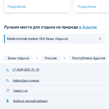
никаких рыбаков. Уточки не такие
30ку - 50 метров 
Подробнее
Подробнее
уж крикливые. Постельное белье
завтраки.
чистое, полотенца есть маленькие
и большие банные. Тарелки,
кружки и одноразовые приборы
Лучшие места для отдыха на природе
в Адыгее
есть. В целом впечатления
остались положительные. Да ,
ещё вернусь сюда!
Майкопский район
(64 базы отдыха)
Базы отдыха
Россия
Республика Адыгея
+7 (929) 830-21-15
Найти базу отдыха
Найти тур
Войти в личный кабинет