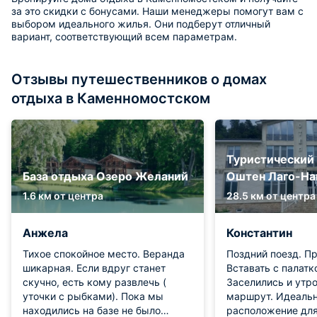
за это скидки с бонусами. Наши менеджеры помогут вам с
выбором идеального жилья. Они подберут отличный
вариант, соответствующий всем параметрам.
Отзывы путешественников о домах
отдыха в Каменномостском
Туристический
База отдыха Озеро Желаний
Оштен Лаго-На
1.6 км от центра
28.5 км от центра
Анжела
Константин
Тихое спокойное место. Веранда
Поздний поезд. Пр
шикарная. Если вдруг станет
Вставать с палатк
скучно, есть кому развлечь (
Заселились и утр
уточки с рыбками). Пока мы
маршрут. Идеаль
находились на базе не было
расположение для 