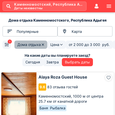
Каменномостский, Республика Адыгея
Даты неизвестны
Дома отдыха Каменномостского, Республика Адыгея
Популярные
Карта
1
Дома отдыха
Цена
от
2 000
до
3 000
руб.
Сегодня
Завтра
Выбрать даты
Alaya
Alaya Roza Guest House
Roza
Guest
9.6
83 отзыва гостей
House
Каменномостский,
1000 м от центра
25.7 км от канатной дороги
Баня
Рыбалка