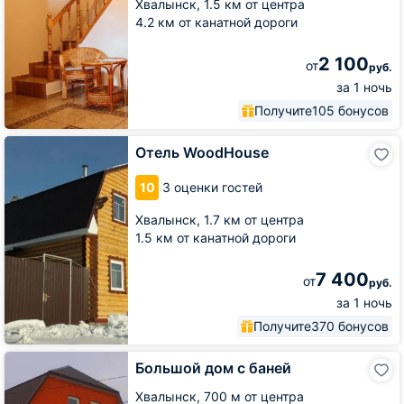
Хвалынск,
1.5 км от центра
89
4.2 км от канатной дороги
2 100
от
руб.
за 1 ночь
Получите
105 бонусов
Отель
Отель WoodHouse
WoodHouse
10
3 оценки гостей
Хвалынск,
1.7 км от центра
1.5 км от канатной дороги
7 400
от
руб.
за 1 ночь
Получите
370 бонусов
Большой
Большой дом с баней
дом
с
Хвалынск,
700 м от центра