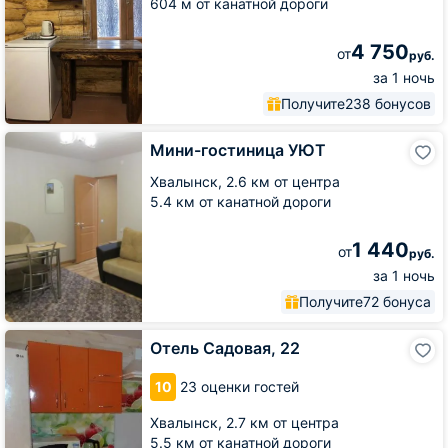
604 м от канатной дороги
4 750
от
руб.
за 1 ночь
Получите
238 бонусов
Мини-
Мини-гостиница УЮТ
гостиница
УЮТ
Хвалынск,
2.6 км от центра
5.4 км от канатной дороги
1 440
от
руб.
за 1 ночь
Получите
72 бонуса
Отель
Отель Садовая, 22
Садовая,
22
10
23 оценки гостей
Хвалынск,
2.7 км от центра
5.5 км от канатной дороги