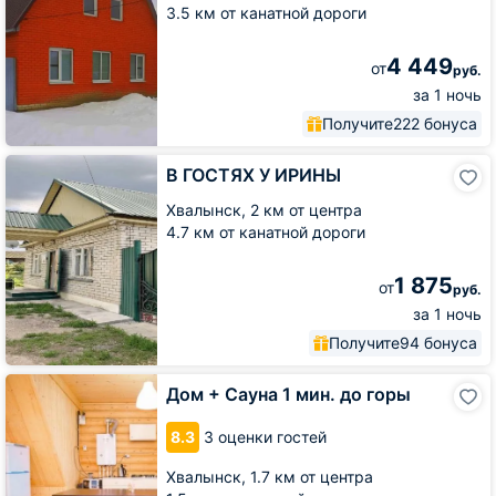
баней
3.5 км от канатной дороги
4 449
от
руб.
за 1 ночь
Получите
222 бонуса
В
В ГОСТЯХ У ИРИНЫ
ГОСТЯХ
У
Хвалынск,
2 км от центра
ИРИНЫ
4.7 км от канатной дороги
1 875
от
руб.
за 1 ночь
Получите
94 бонуса
Дом
Дом + Сауна 1 мин. до горы
+
Сауна
8.3
3 оценки гостей
1
мин.
Хвалынск,
1.7 км от центра
до