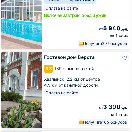
Оплата на сайте
Включён завтрак, обед и ужин
5 940
от
руб.
за 1 ночь
Получите
297 бонусов
Гостевой
Гостевой дом Верста
дом
Верста
9.3
139 отзывов гостей
Хвалынск,
2.2 км от центра
4.9 км от канатной дороги
Оплата на сайте
3 300
от
руб.
за 1 ночь
Получите
165 бонусов