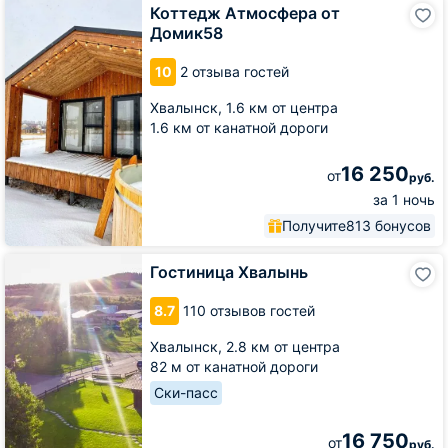
Коттедж
Коттедж Атмосфера от
Атмосфера
Домик58
от
Домик58
10
2 отзыва гостей
Хвалынск,
1.6 км от центра
1.6 км от канатной дороги
16 250
от
руб.
за 1 ночь
Получите
813 бонусов
Гостиница
Гостиница Хвалынь
Хвалынь
8.7
110 отзывов гостей
Хвалынск,
2.8 км от центра
82 м от канатной дороги
Ски-пасс
16 750
от
руб.