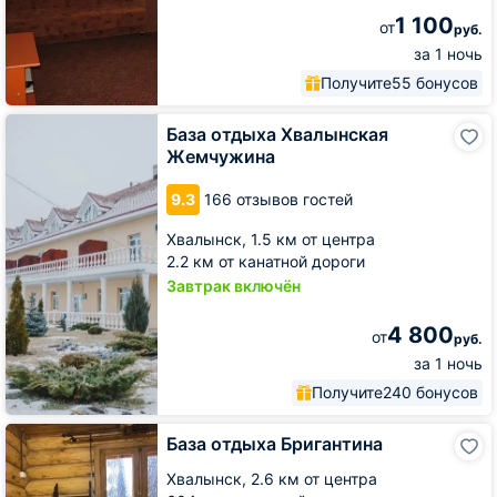
1 100
от
руб.
за 1 ночь
Получите
55 бонусов
База
База отдыха Хвалынская
отдыха
Жемчужина
Хвалынская
Жемчужина
9.3
166 отзывов гостей
Хвалынск,
1.5 км от центра
2.2 км от канатной дороги
Завтрак включён
4 800
от
руб.
за 1 ночь
Получите
240 бонусов
База
База отдыха Бригантина
отдыха
Бригантина
Хвалынск,
2.6 км от центра