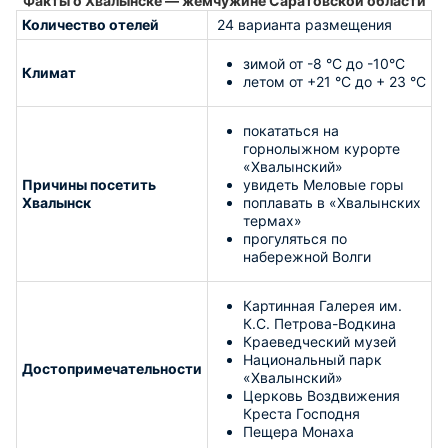
Факты о Хвалынске — жемчужине Саратовской области
Количество отелей
24 варианта размещения
зимой от -8 °C до -10°C
Климат
летом от +21 °C до + 23 °C
покататься на
горнолыжном курорте
«Хвалынский»
Причины посетить
увидеть Меловые горы
Хвалынск
поплавать в «Хвалынских
термах»
прогуляться по
набережной Волги
Картинная Галерея им.
К.С. Петрова-Водкина
Краеведческий музей
Национальный парк
Достопримечательности
«Хвалынский»
Церковь Воздвижения
Креста Господня
Пещера Монаха