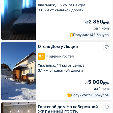
Хвалынск,
1.5 км от центра
3.8 км от канатной дороги
2 850
от
руб.
за 1 ночь
Получите
143 бонуса
Отель
Отель Дом у Люции
Дом
у
9.1
4 оценки гостей
Люции
Хвалынск,
1.1 км от центра
3.1 км от канатной дороги
5 000
от
руб.
за 1 ночь
Получите
250 бонусов
Гостевой
Гостевой дом На набережной
дом
ЖЕЛАННЫЙ ГОСТЬ