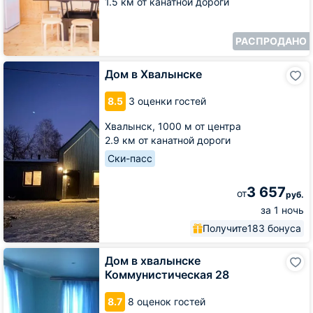
1.5 км от канатной дороги
горы
РАСПРОДАНО
Дом
Дом в Хвалынске
в
Хвалынске
8.5
3 оценки гостей
Хвалынск,
1000 м от центра
2.9 км от канатной дороги
Ски-пасс
3 657
от
руб.
за 1 ночь
Получите
183 бонуса
Дом
Дом в хвалынске
в
Коммунистическая 28
хвалынске
Коммунистическая
8.7
8 оценок гостей
28