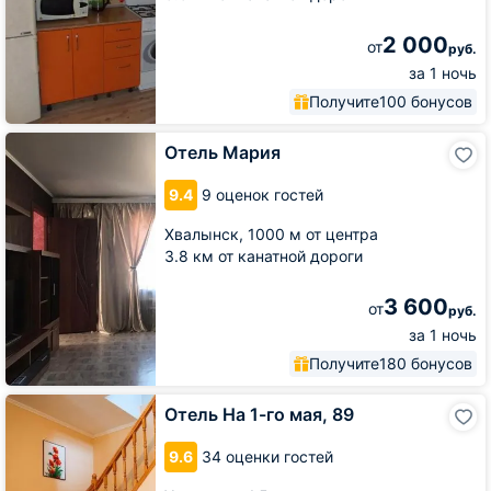
2 000
от
руб.
за 1 ночь
Получите
100 бонусов
Отель
Отель Мария
Мария
9.4
9 оценок гостей
Хвалынск,
1000 м от центра
3.8 км от канатной дороги
3 600
от
руб.
за 1 ночь
Получите
180 бонусов
Отель
Отель На 1-го мая, 89
На
1-
9.6
34 оценки гостей
го
мая,