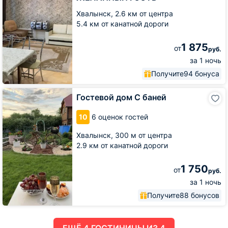
На
набережной
Хвалынск,
2.6 км от центра
ЖЕЛАННЫЙ
5.4 км от канатной дороги
ГОСТЬ
1 875
от
руб.
за 1 ночь
Получите
94 бонуса
Гостевой
Гостевой дом С баней
дом
С
10
6 оценок гостей
баней
Хвалынск,
300 м от центра
2.9 км от канатной дороги
1 750
от
руб.
за 1 ночь
Получите
88 бонусов
ЕЩË 4 ГОСТИНИЦЫ ИЗ 4