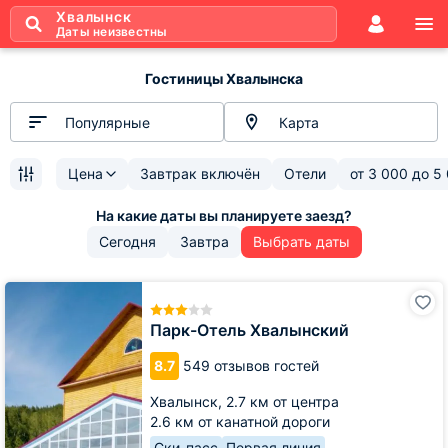
Хвалынск
Даты неизвестны
Гостиницы Хвалынска
Популярные
Карта
Цена
Завтрак включён
Отели
от
3 000
до
5
Сегодня
Завтра
Выбрать даты
Парк-
Отель
Хвалынский
Парк-Отель Хвалынский
8.7
549 отзывов гостей
Хвалынск,
2.7 км от центра
2.6 км от канатной дороги
Ски-пасс
Первая линия