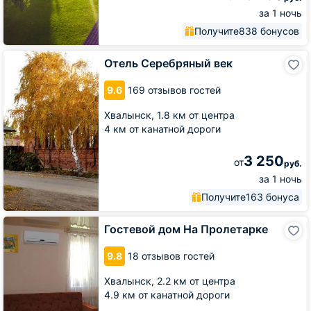
за 1 ночь
Получите
838 бонусов
Отель
Отель Серебряный век
Серебряный
век
9.6
169 отзывов гостей
Хвалынск,
1.8 км от центра
4 км от канатной дороги
3 250
от
руб.
за 1 ночь
Получите
163 бонуса
Гостевой
Гостевой дом На Пролетарке
дом
На
9.8
18 отзывов гостей
Пролетарке
Хвалынск,
2.2 км от центра
4.9 км от канатной дороги