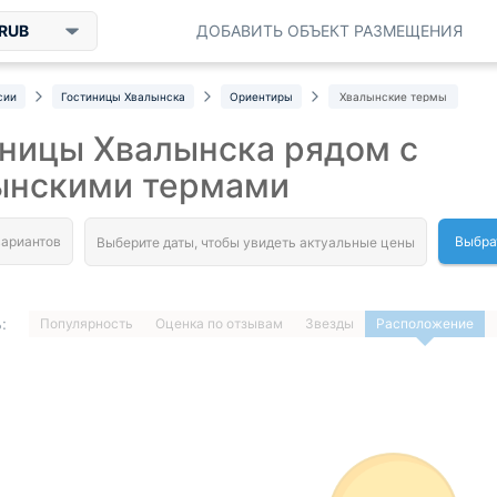
RUB
ДОБАВИТЬ ОБЪЕКТ РАЗМЕЩЕНИЯ
сии
Гостиницы Хвалынска
Ориентиры
Хвалынские термы
ницы Хвалынска рядом с
ынскими термами
Выбра
:
Популярность
Оценка по отзывам
Звезды
Расположение
1
…
ДАЛЕЕ »
Загрузка отелей