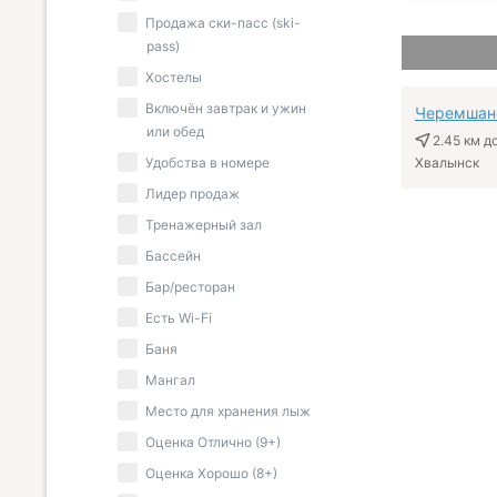
Продажа ски-пасс (ski-
pass)
Хостелы
Включён завтрак и ужин
Черемшан
или обед
2.45 км
до
Удобства в номере
Хвалынск
Лидер продаж
Тренажерный зал
Бассейн
Бар/ресторан
Есть Wi-Fi
Баня
Мангал
Место для хранения лыж
Оценка Отлично (9+)
Оценка Хорошо (8+)