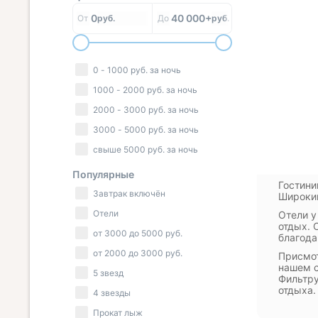
0
40 000+
От
руб.
До
руб.
0
-
1000
руб.
за ночь
1000
-
2000
руб.
за ночь
2000
-
3000
руб.
за ночь
3000
-
5000
руб.
за ночь
свыше
5000
руб.
за ночь
Популярные
Гостини
Завтрак включён
Широкий
Отели
Отели у
отдых. 
от
3000
до
5000
руб.
благода
от
2000
до
3000
руб.
Присмот
нашем с
5 звезд
Фильтру
отдыха.
4 звезды
Прокат лыж