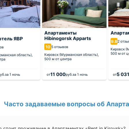
Апартаменты
Апарта
Hibinogorsk Apparts
отель ЯВР
9.8
2 отзы
10
5 отзывов
ов
Кировск (
500 м от ц
Кировск (Мурманская область),
рманская область),
500 м от центра
тра
11 000
5 03
уб.
за 1 ночь
от
руб.
за 1 ночь
от
Часто задаваемые вопросы об Апартам
 стоит проживание в Апартаментах «Rent in Kirovsk»?