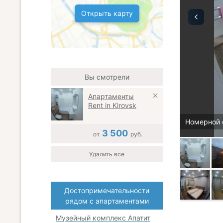
Открыть карту
Вы смотрели
Апартаменты
Rent in Kirovsk
Номерной 
3 500
от
руб.
Удалить все
Достопримечательности
рядом с апартаментами
Музейный комплекс Апатит