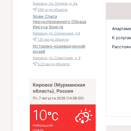
Кировск, пр. Ленина, д. 4а
540 м
до объекта
Храм Спаса
Нерукотворенного Образа
Иисуса Христа
Апартаме
Кировск, ул. Солнечная, д.6
К услугам
1.61 км
до объекта
Историко-краеведческий
Расстоян
музей
Кировск, ул. Советская, д. 9
5.22 км
до объекта
Кировск (Мурманская
область), Россия
Пт, 7 августа 2026
(
14:56:21
)
10
Небольшой
дождь