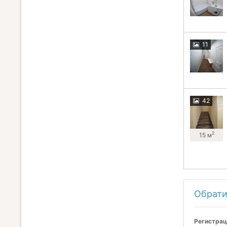
11
42
2
15 м
Обрати
Регистрац