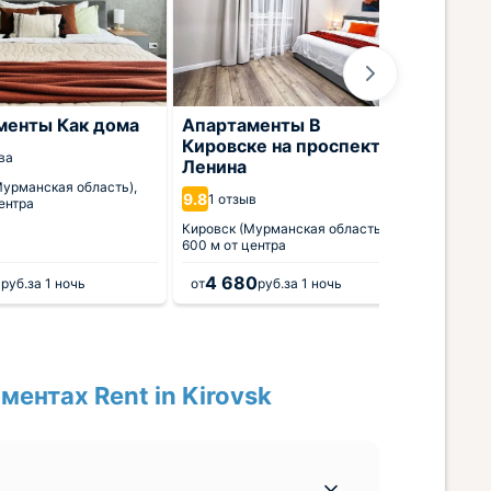
менты Как дома
Апартаменты В
Кировске на проспекте
Модул
ва
Ленина
8.5
17 о
Мурманская область),
9.8
1 отзыв
ентра
Кировск
500 м от
Кировск (Мурманская область),
600 м от центра
1
4 680
4 4
руб.
за 1 ночь
от
руб.
за 1 ночь
от
ентах Rent in Kirovsk