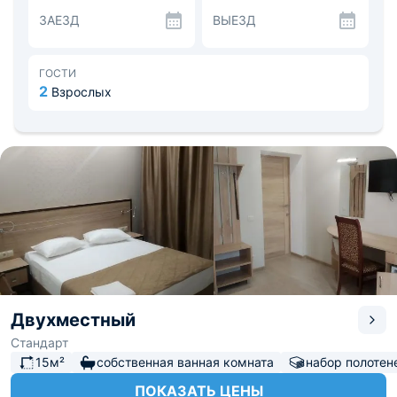
холодильник. На территории находятся зоны с
ЗАЕЗД
ВЫЕЗД
мангалом и барбекю. В шаговой доступности
располагаются столовая, кафе, ресторан и магазины.
Неподалеку располагается парк Коктебель, рядом с
ним размещаются зоопарк и Дом-музей М.А. Волошина.
ГОСТИ
Расстояние до Международного аэропорта
2
Взрослых
Симферополь 130 км, а до железнодорожного вокзала
20 км.
Двухместный
Стандарт
15м²
собственная ванная комната
набор полотен
ПОКАЗАТЬ ЦЕНЫ