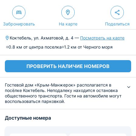
Забронировать
На карте
Поделиться
Коктебель, ул. Ахматовой, д. 4 —
Посмотреть на карте
0.8 км от центра поселка
1.2 км от Черного моря
ПРОВЕРИТЬ НАЛИЧИЕ НОМЕРОВ
Гостевой дом «Крым-Манжерок» располагается в
посёлке Коктебель. Неподалеку находится остановка
общественного транспорта. Гости на автомобиле могут
воспользоваться парковкой.
В номерах оборудованы кровати, шкаф для одежды,
стол и стулья. Так же есть Wi-Fi, телевизор и
Доступные номера
кондиционер. В ванной комнате имеется фен и
водонагреватель. На ухоженной территории
установлены беседки для отдыха и детская площадка.
В распоряжении гостей микроволновая печь, кулер и