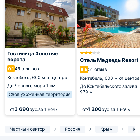
Гостиница Золотые
ворота
Отель Медведь Resort
45 отзывов
9.1
51 отзыв
8.9
Коктебель,
600 м от центра
Коктебель,
600 м от центра
До Черного моря
1 км
До Коктебельского залива
979 м
Своя ухоженная территория
3 690
4 200
от
руб.
за 1 ночь
от
руб.
за 1 ночь
Частный сектор
Россия
Крым
Ко