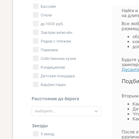
Бассейн
Найти и
Отели
на длит
Все люб
до
1000
руб.
размеще
Завтрак включён
об
Рядом с пляжем
ко
до
Парковка
Собственная кухня
Будьте 
заинтер
Кондиционер
Десант
Детская площадка
Подби
Бар/ресторан
Вторым 
Расстояние до берега
Ка
Де
выберите...
Чт
Ка
Звезды
После э
5 звезд
различн