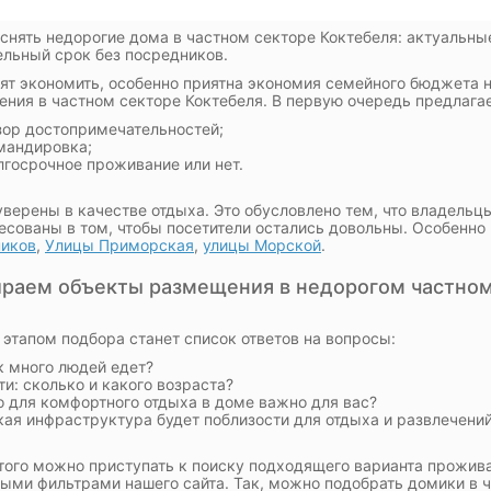
 снять недорогие дома в частном секторе Коктебеля: актуальны
ельный срок без посредников.
ят экономить, особенно приятна экономия семейного бюджета 
ния в частном секторе Коктебеля. В первую очередь предлагае
зор достопримечательностей;
мандировка;
лгосрочное проживание или нет.
уверены в качестве отдыха. Это обусловлено тем, что владельц
есованы в том, чтобы посетители остались довольны. Особенн
ников
,
Улицы Приморская
,
улицы Морской
.
раем объекты размещения в недорогом частном
этапом подбора станет список ответов на вопросы:
к много людей едет?
ти: сколько и какого возраста?
о для комфортного отдыха в доме важно для вас?
кая инфраструктура будет поблизости для отдыха и развлечени
того можно приступать к поиску подходящего варианта прожива
ыми фильтрами нашего сайта. Так, можно подобрать домики в 