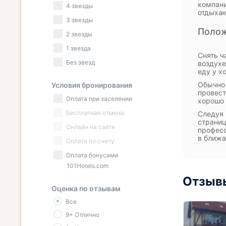
компани
4 звезды
отдыхаю
3 звезды
Полож
2 звезды
1 звезда
Снять ч
Без звезд
воздухе
еду у х
Обычно 
Условия бронирования
провест
Оплата при заселении
хорошо 
Бесплатная отмена
Следуя 
страниц
Онлайн на сайте
професс
в ближа
Оплата по счету
Оплата бонусами
101Hotels.com
Отзывы
Оценка по отзывам
Все
9+ Отлично