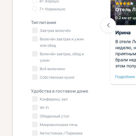
8+ Хорошо
Гостевой дом Крым-
Манжерок
Отель Л
7+ Нормально
0.8 км от центра
0.2 км от 
Тип питания
Завтрак включён
Андрей
Ирина
Включён завтрак и ужин
пляжа
Живописный гостевой дом очень
В отеле Л
или обед
понравился. Окружала
неделю, н
невероятной красоты природа,
приятным
Включён завтрак, обед и
ешь
все хотелось посмотреть.
брали не
ужин
ным
Комфортные номера с мягкой и
этом пол
Всё включено
роить
удобной мебелью. Спасибо за
условия 
Подробнее
Подробнее
Собственная кухня
ть под
теплый прием!!
доступна
отсюда м
всё
5-7 минут
Удобства в гостевом доме
оска.
красиво 
Конференц-зал
 шума
Можно пр
Wi-Fi
иант
удовольс
мьи.
в шаговой
Обеденный стол
Микроволновая печь
Автостоянка / Парковка