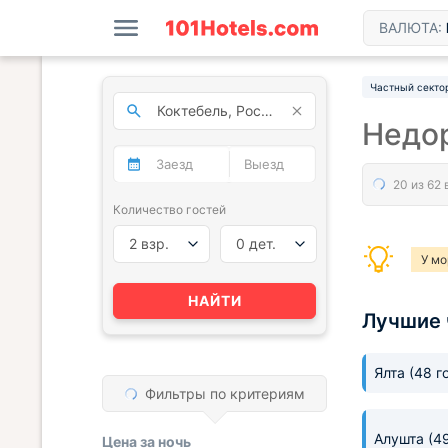
ВАЛЮТА:
Частный секто
Недор
Количество гостей
2 взр.
0 дет.
У мо
НАЙТИ
Лучшие 
Ялта
(48 г
Фильтры по критериям
Алушта
(4
Цена за
ночь