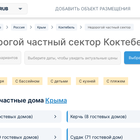
RUB
ДОБАВИТЬ ОБЪЕКТ РАЗМЕЩЕНИЯ
р
Россия
Крым
Коктебель
Недорогой частный сектор
огой частный сектор Коктеб
Выбра
ря
С бассейном
С детьми
С кухней
С пляжем
частные дома
Крыма
остевых домов)
Керчь
(8 гостевых домов)
9 гостевых домов)
Судак
(71 гостевой дом)