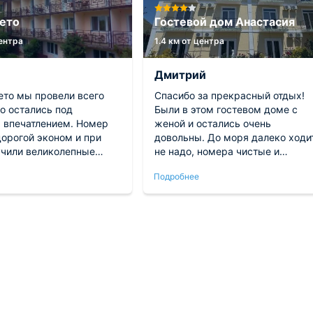
ето
Гостевой дом Анастасия
центра
1.4 км от центра
Дмитрий
ето мы провели всего
Спасибо за прекрасный отдых!
о остались под
Были в этом гостевом доме с
 впечатлением. Номер
женой и остались очень
дорогой эконом и при
довольны. До моря далеко ходи
учили великолепные
не надо, номера чистые и
проживания. Цена
аккуратные, во дворе на мангал
Подробнее
я. До Черного моря
можно пожарить шашлыки. Сам
ожно дойти буквально за
двор ухоженный, все цветет,
. При отеле очень
очень красиво. Хозяева встрети
оформлена территория.
радушно, впечатление осталось
огуливаться с
самое лучшее. Обязательно
твием. Рестораны и кафе
вернемся сюда еще
 доступности работают.