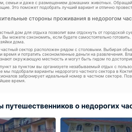
и, семьи и даже с размещением домашних животных. Обращайт
щие. Это поможет подобрать лучший вариант и отлично провест
ительные стороны проживания в недорогом час
астный дом для отдыха позволит вам отдохнуть от городской с
. Вы можете сэкономить, если будете самостоятельно готовить. 
озяйки дома.
частный сектор расположен рядом с столовыми. Выбирая объе
и время и потратить сэкономленные деньги на развлечения. В
знают окружающую местность и могут быть гидом по достопри
пункт за пунктом вы организуете незабываемый отдых с пользо
е мы подобрали варианты недорогого частного сектора в Коктеб
ионалов забронирует идеальный номер в частном секторе. Позв
йшее время.
 путешественников о недорогих час