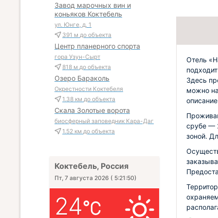
Завод марочных вин и
коньяков Коктебель
ул. Юнге, д. 1
391 м
до объекта
Центр планерного спорта
гора Узун-Сырт
Отель «Н
818 м
до объекта
подходит
Озеро Бараколь
Здесь пр
Окрестности Коктебеля
можно на
1.38 км
до объекта
описание
Скала Золотые ворота
Проживан
биосферный заповедник Кара-Даг
срубе — 
1.52 км
до объекта
зоной. Д
Осуществ
заказыва
Коктебель, Россия
Предоста
Пт, 7 августа 2026
(
5:21:51
)
Территор
24
охраняем
располаг