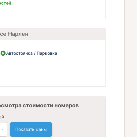
остей
ксе Нарлен
Автостоянка / Парковка
осмотра стоимости номеров
ей
Показать цены