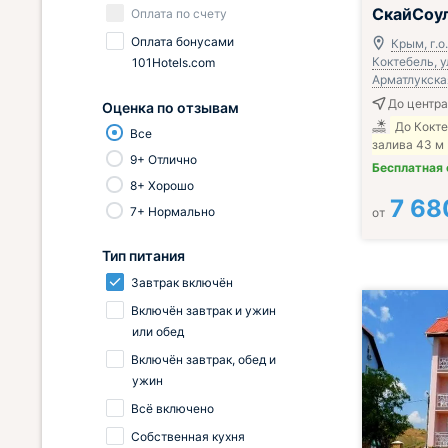
СкайСоу
Оплата по счету
Оплата бонусами
Крым, г.о
Коктебель, у
101Hotels.com
Арматлукская
До центра 
Оценка по отзывам
До Кокт
Все
залива 43 м
9+ Отлично
Бесплатная
8+ Хорошо
7 68
7+ Нормально
от
Тип питания
Завтрак включён
Включён завтрак и ужин
или обед
Включён завтрак, обед и
ужин
Всё включено
Собственная кухня