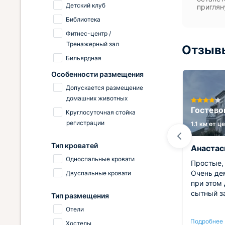
Детский клуб
приглян
Библиотека
Фитнес-центр /
Тренажерный зал
Отзывы
Бильярдная
Особенности размещения
Допускается размещение
домашних животных
в
Гостевой дом У Александра
Гостево
Круглосуточная стойка
регистрации
1 км от центра
1.1 км от ц
Тип кроватей
Оксана
Анастас
Односпальные кровати
м
Приятный гостевой дом. Для
Простые,
 в
отдыха и комфортного
Очень де
Двуспальные кровати
Он
проживания здесь всё
при этом
льшой,
предусмотрено. Расположение
сытный з
Тип размещения
. Во
отличное! Рядом магазины, кафе,
Отели
н, в
море, пляж! Отдых прошёл на
Подробнее
Подробнее
много
ура!
Хостелы