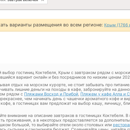
ать варианты размещения во всем регионе:
Крым (1766 
 выбор гостиниц Коктебеля, Крым с завтраком рядом с морск
вшийся вариант онлайн и без посредников по низким ценам 2026
вая отдых на морском курорте, не стоит забывать про питание.
чивать лишние деньги на походы в кафе, забронируйте на данно
ком рядом с
Пляжами Восход и Прибой
,
Пляжем у кафе Алла и С
прекраснее, чем начинать день с чашечки ароматного кофе и ви
кофе, в гостиницах вам предложат на выбор кашу, яичницу, бл
те внимание на описание завтраков в гостиницах Коктебеля. В 
ть проживания, а в некоторых предоставляется за дополнительн
шком большой, то выбирайте отели около столовых или
рестора
есь сытыми и сэкономите бюджет. Сравнивайте цены, читайте о