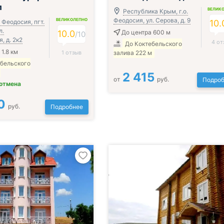
л
ВЕЛИК
Республика Крым, г.о.
Феодосия, ул. Серова, д. 9
ВЕЛИКОЛЕПНО
. Феодосия, пгт.
10.
л.
10.0
До центра 600 м
/
10
, д. 2к2
4 от
До Коктебельского
1.8 км
1 отзыв
залива 222 м
ебельского
2 415
от
руб.
Подроб
 отмена
0
руб.
Подробнее