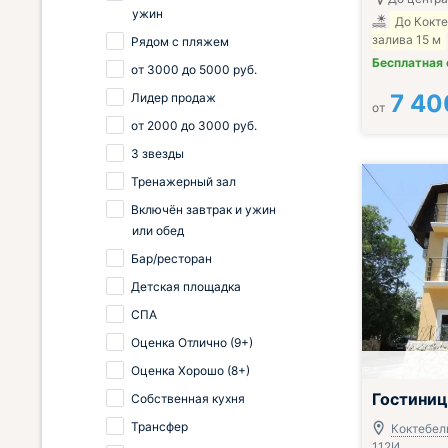
ужин
До Кокт
залива 15 м
Рядом с пляжем
Бесплатная
от
3000
до
5000
руб.
7 40
Лидер продаж
от
от
2000
до
3000
руб.
3 звезды
Тренажерный зал
Включён завтрак и ужин
или обед
Бар/ресторан
Детская площадка
СПА
Оценка Отлично (9+)
Оценка Хорошо (8+)
Завтрак вклю
Гостиниц
Собственная кухня
Трансфер
Коктебель
112И