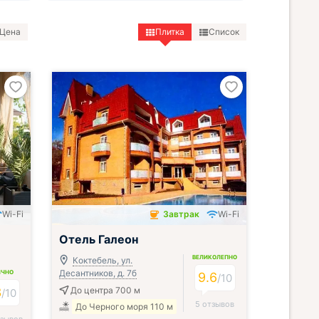
Цена
Плитка
Список
Wi-Fi
Завтрак
Wi-Fi
Завтрак включён
Отель Галеон
ВЕЛИКОЛЕПНО
Коктебель, ул.
Десантников, д. 7б
ИЧНО
9.6
/
10
3
До центра 700 м
/
10
5 отзывов
До Черного моря 110 м