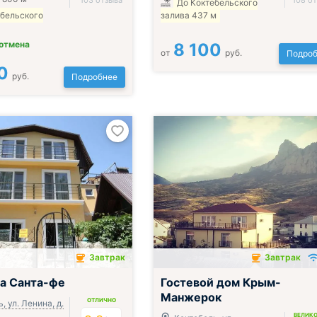
103 отзыва
108 о
До Коктебельского
ебельского
залива 437 м
 отмена
8 100
от
руб.
Подроб
0
руб.
Подробнее
Завтрак
Завтрак
чён
Завтрак включён
а Санта-фе
Гостевой дом Крым-
Манжерок
ОТЛИЧНО
, ул. Ленина, д.
ВЕЛИК