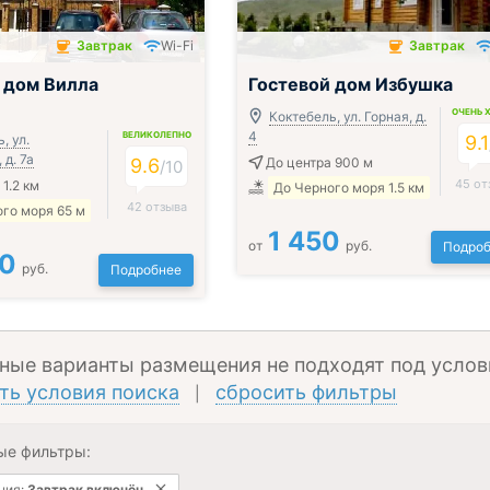
Завтрак
Wi-Fi
Завтрак
чён
Завтрак включён
 дом Вилла
Гостевой дом Избушка
ОЧЕНЬ 
Коктебель, ул. Горная, д.
4
ВЕЛИКОЛЕПНО
, ул.
9.1
д. 7а
9.6
До центра 900 м
/
10
45 от
1.2 км
До Черного моря 1.5 км
42 отзыва
го моря 65 м
1 450
от
руб.
Подроб
00
руб.
Подробнее
ные варианты размещения не подходят под услов
ть условия поиска
сбросить фильтры
|
ые фильтры:
ния:
Завтрак включён