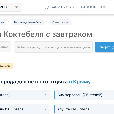
RUB
ДОБАВИТЬ ОБЪЕКТ РАЗМЕЩЕНИЯ
сии
Гостиницы Коктебеля
С завтраком
 Коктебеля с завтраком
Выбрать 
итанием
города для летнего отдыха
в Крыму
отеля)
Симферополь
(75 отелей)
оль
(203 отеля)
Алушта
(143 отеля)