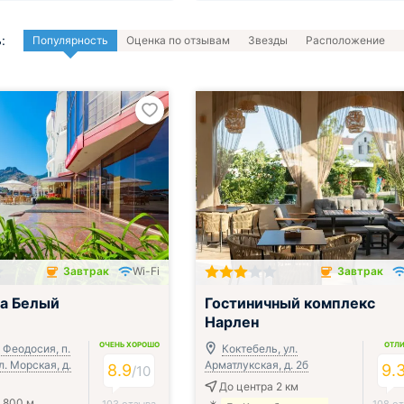
:
Популярность
Оценка по отзывам
Звезды
Расположение
Завтрак
Wi-Fi
Завтрак
чён
Завтрак включён
а Белый
Гостиничный комплекс
Нарлен
ОЧЕНЬ ХОРОШО
ОТЛ
. Феодосия, п.
Коктебель, ул.
л. Морская, д.
Арматлукская, д. 2б
8.9
9.
/
10
До центра 2 км
 800 м