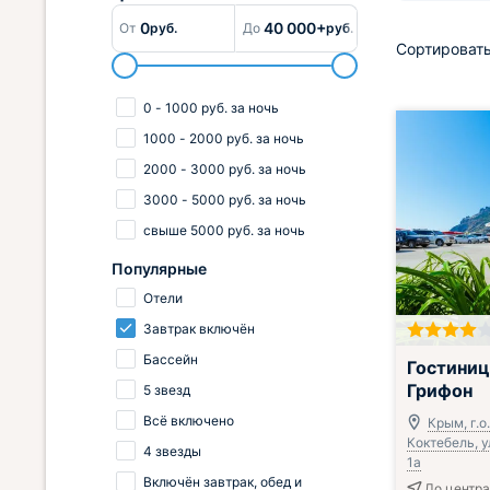
0
40 000+
От
руб.
До
руб.
Сортировать
0
-
1000
руб.
за ночь
1000
-
2000
руб.
за ночь
2000
-
3000
руб.
за ночь
3000
-
5000
руб.
за ночь
свыше
5000
руб.
за ночь
Популярные
Отели
Завтрак включён
Завтрак вклю
Бассейн
Гостиниц
Грифон
5 звезд
Всё включено
Крым, г.о
Коктебель, у
4 звезды
1а
Включён завтрак, обед и
До центра