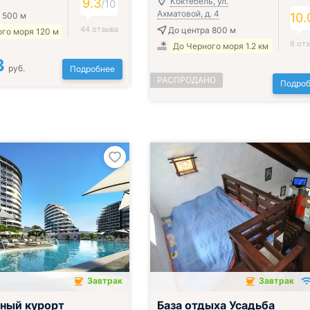
9.3
Коктебель, ул.
/
10
Ахматовой, д. 4
 500 м
10.
44 отзыва
До центра 800 м
го моря 120 м
6 от
До Черного моря 1.2 км
3
руб.
Подробнее
РАСПРОДАНО
Подроб
Завтрак
Завтрак
чён
Завтрак включён
ный курорт
База отдыха Усадьба