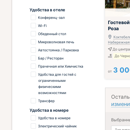
Удобства в отеле
Конференц-зал
Завтрак вклю
Гостевой
Wi-Fi
Роза
Обеденный стол
Коктебель
Микроволновая печь
Набережная, 
До центра 
Автостоянка / Парковка
До Черно
Бар / Ресторан
Прачечная или Химчистка
3 0
от
Удобства для гостей с
ограниченными
физическими
возможностями
Осталь
Трансфер
измени
Удобства в номере
Удобства в номере
Выбранн
Электрический чайник
Тип пита