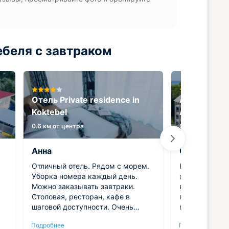
беля с завтраком
Отель Private residence in
Арт-отель 
Koktebel
Apartments
0.6 км от центра
0.7 км от центр
Анна
Стефания
Отличный отель. Рядом с морем.
На самом дел
Уборка номера каждый день.
хорош, чтобы
Можно заказывать завтраки.
время. Море 
Столовая, ресторан, кафе в
готовят завтр
шаговой доступности. Очень
плюс, не нужн
доброжелательный персонал.
поесть в нача
Подробнее
Подробнее
 с
Отдельное спасибо Мадине и Али.