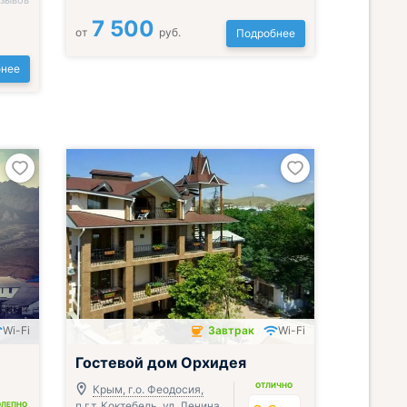
тзывов
7 500
от
руб.
Подробнее
нее
Wi-Fi
Завтрак
Wi-Fi
Завтрак включён
Гостевой дом Орхидея
ОТЛИЧНО
Крым, г.о. Феодосия,
п.г.т. Коктебель, ул. Ленина,
ОЛЕПНО