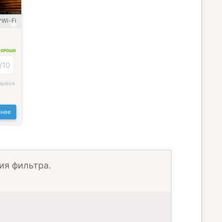
Wi-Fi
ХОРОШО
/
10
зывов
нее
ия фильтра.