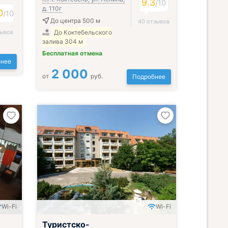
9.3
/
10
д. 110г
0
/
10
До центра 500 м
40 отзывов
зывов
До Коктебельского
залива 304 м
Бесплатная отмена
нее
2 000
от
руб.
Подробнее
Wi-Fi
Wi-Fi
Всё включено
Туристско-