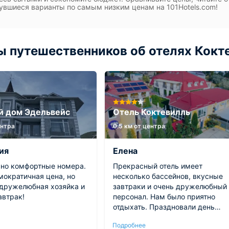
увшиеся варианты по самым низким ценам на 101Hotels.com!
 путешественников об отелях Кокте
й дом Эдельвейс
Отель Коктевилль
ентра
0.5 км от центра
ия
Елена
 но комфортные номера.
Прекрасный отель имеет
мократичная цена, но
несколько бассейнов, вкусные
 дружелюбная хозяйка и
завтраки и очень дружелюбный
автрак!
персонал. Нам было приятно
отдыхать. Праздновали день
рождения ребёнка: есть место
Подробнее
для застолья, зона для шашлыка