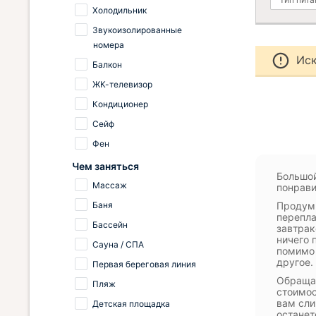
Холодильник
Звукоизолированные
номера
Иск
Балкон
ЖК-телевизор
Кондиционер
Сейф
Фен
Чем заняться
Большой
Массаж
понрави
Баня
Продумы
перепла
Бассейн
завтра
ничего 
Сауна / СПА
помимо 
другое.
Первая береговая линия
Обращай
Пляж
стоимос
вам сли
Детская площадка
останет