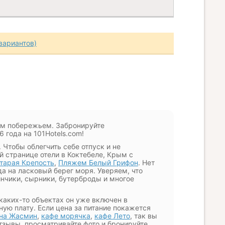
вариантов)
им побережьем. Забронируйте
 года на 101Hotels.com!
 Чтобы облегчить себе отпуск и не
й странице отели в Коктебеле, Крым с
тарая Крепость
,
Пляжем Белый Грифон
. Нет
да на ласковый берег моря. Уверяем, что
инчики, сырники, бутерброды и многое
каких-то объектах он уже включен в
ую плату. Если цена за питание покажется
на Жасмин
,
кафе морячка
,
кафе Лето
, так вы
тзывы, просматривайте фото и бронируйте