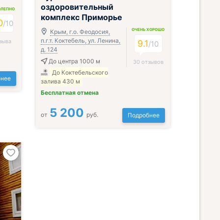
оздоровительный
ОЛЕПНО
комплекс Приморье
0
/
10
ОЧЕНЬ ХОРОШО
Крым, г.о. Феодосия,
п.г.т. Коктебель, ул. Ленина,
зыва
9.1
/
10
д. 124
До центра 1000 м
30 отзывов
До Коктебельского
нее
залива 430 м
Бесплатная отмена
5 200
от
руб.
Подробнее