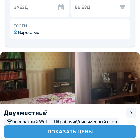
Питание здесь не предусмотрено. Гости могут посетить
ЗАЕЗД
ВЫЕЗД
кафе, столовые и рестораны, которые находятся в
шаговой доступности.
Поблизости расположен Коломенский кремль,
краеведческий музей, Брусенский монастырь, церковь
ГОСТИ
Воскресения Словущего. Расстояние до аэропорта
2
Взрослых
Жуковский составит около 80 километров.
Двухместный
бесплатный Wi-fi
рабочий/письменный стол
ПОКАЗАТЬ ЦЕНЫ