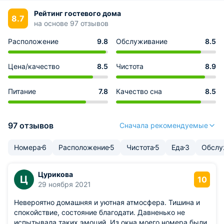
Рейтинг гостевого дома
8.7
на основе 97 отзывов
Расположение
9.8
Обслуживание
8.5
Цена/качество
8.5
Чистота
8.9
Питание
7.8
Качество сна
8.5
97 отзывов
Сначала рекомендуемые
Номера
6
Расположение
5
Чистота
5
Еда
3
Обслу
Цурикова
Ц
10
29 ноября 2021
Невероятно домашняя и уютная атмосфера. Тишина и
спокойствие, состояние благодати. Давненько не
испытывала таких эмоций. Из окна моего номера были