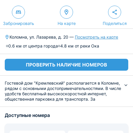
Забронировать
На карте
Поделиться
Коломна, ул. Лазарева, д. 20 —
Посмотреть на карте
0.6 км от центра города
4.8 км от реки Ока
ПРОВЕРИТЬ НАЛИЧИЕ НОМЕРОВ
Гостевой дом "Кремлевский" располагается в Коломне,
рядом с основными достопримечательностями. В числе
удобств бесплатный высокоскоростной интернет,
общественная парковка для транспорта. За
дополнительную плату организуются увлекательные
экскурсии, можно заказать трансфер.
Доступные номера
Для размещения доступны двухместные и
трехместные номера различной категории. Во всех
вариантах размещения сделан современный ремонт,
установлена необходимая мебель.