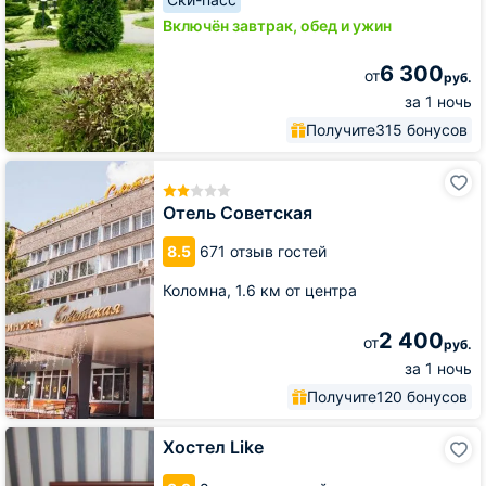
Включён завтрак, обед и ужин
6 300
от
руб.
за 1 ночь
Получите
315 бонусов
Отель
Советская
Отель Советская
8.5
671 отзыв гостей
Коломна,
1.6 км от центра
2 400
от
руб.
за 1 ночь
Получите
120 бонусов
Хостел
Хостел Like
Like