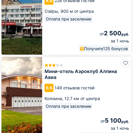
8.9
228 отзывов гостей
Озёры,
900 м от центра
Оплата при заселении
2 500
от
руб.
за 1 ночь
Получите
125 бонусов
Мини-
отель
Аэроклуб
Мини-отель Аэроклуб Алпина
Алпина
Авиа
Авиа
9.6
149 отзывов гостей
Коломна,
12.7 км от центра
Оплата при заселении
5 100
от
руб.
за 1 ночь