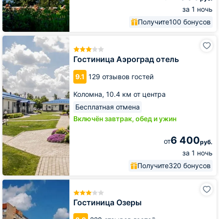
за 1 ночь
Получите
100 бонусов
Гостиница
Аэроград
отель
Гостиница Аэроград отель
9.1
129 отзывов гостей
Коломна,
10.4 км от центра
Бесплатная отмена
Включён завтрак, обед и ужин
6 400
от
руб.
за 1 ночь
Получите
320 бонусов
Гостиница
Озеры
Гостиница Озеры