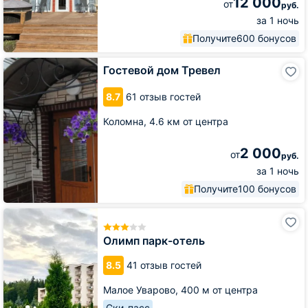
12 000
от
руб.
за 1 ночь
Получите
600 бонусов
Гостевой
Гостевой дом Тревел
дом
Тревел
8.7
61 отзыв гостей
Коломна,
4.6 км от центра
2 000
от
руб.
за 1 ночь
Получите
100 бонусов
Олимп
парк-
отель
Олимп парк-отель
8.5
41 отзыв гостей
Малое Уварово,
400 м от центра
Ски-пасс