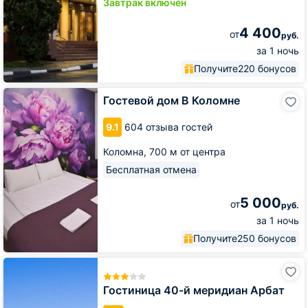
Завтрак включён
4 400
от
руб.
за 1 ночь
Получите
220 бонусов
Гостевой
Гостевой дом В Коломне
дом
В
9.1
604 отзыва гостей
Коломне
Коломна,
700 м от центра
Бесплатная отмена
5 000
от
руб.
за 1 ночь
Получите
250 бонусов
Гостиница
40-
й
Гостиница 40-й меридиан Арбат
меридиан