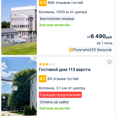
Арбат
9.3
686 отзывов гостей
Коломна,
1000 м от центра
Бесплатная отмена
Завтрак включён
6 490
от
руб.
за 1 ночь
Получите
325 бонусов
Гостевой
дом
113
Гостевой дом 113 верста
верста
8.7
84 отзыва гостей
Коломна,
3.1 км от центра
Горящее предложение
Оплата на сайте
Завтрак включён