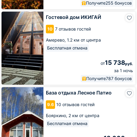
Получите
255 бонусов
Гостевой
Гостевой дом ИКИГАЙ
дом
ИКИГАЙ
10
7 отзывов гостей
Амерево,
1.2 км от центра
Бесплатная отмена
15 738
от
руб.
за 1 ночь
Получите
787 бонусов
База
База отдыха Лесное Патио
отдыха
Лесное
9.6
10 отзывов гостей
Патио
Бояркино,
2 км от центра
Бесплатная отмена