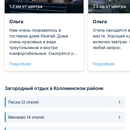
1.2 км от центра
7.3 км от центра
Ольга
Ольга
Нам очень понравилось в
Отель находится 
гостевом доме Икигай. Дома
месте. Хорошая ку
очень красивые в виде
включен завтрак. 
треугольников и внутри
любой запрос.
комфортабельные. Смотрятся они
на лоне природы просто
Подробнее
Подробнее
роскошно. Внутри и вода
подведена, и электричество есть.
Напряжения хватает. Основное
преимущество этого места
Загородный отдых в Коломенском районе
конечно же его расположение.
Поэтому если хотите качественно
отдохнуть в хороших природных
Пески
(2 отеля)
условиях, то обратите внимание
на этот гостевой дом.
Михеево
(4 отеля)