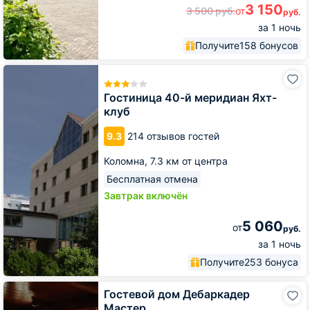
3 150
3 500
руб.
от
руб.
за 1 ночь
Получите
158 бонусов
Гостиница
40-
й
Гостиница 40-й меридиан Яхт-
меридиан
клуб
Яхт-
клуб
9.3
214 отзывов гостей
Коломна,
7.3 км от центра
Бесплатная отмена
Завтрак включён
5 060
от
руб.
за 1 ночь
Получите
253 бонуса
Гостевой
Гостевой дом Дебаркадер
дом
Мастер