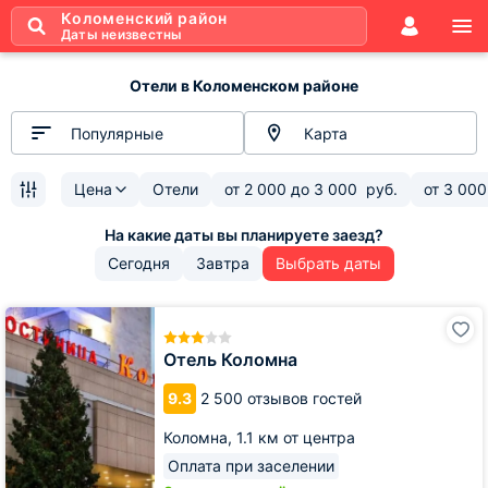
Коломенский район
Даты неизвестны
Отели в Коломенском районе
Популярные
Карта
Цена
Отели
от
2 000
до
3 000
руб.
от
3 000
Сегодня
Завтра
Выбрать даты
Отель
Коломна
Отель Коломна
9.3
2 500 отзывов гостей
Коломна,
1.1 км от центра
Оплата при заселении