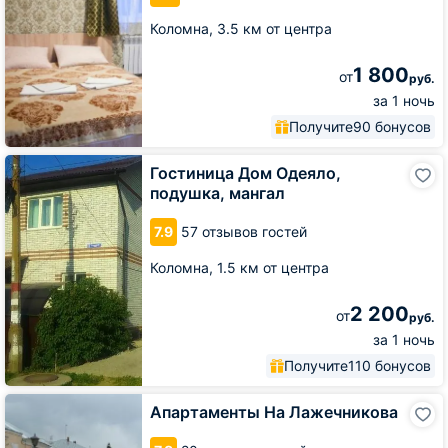
Коломна,
3.5 км от центра
1 800
от
руб.
за 1 ночь
Получите
90 бонусов
Гостиница
Гостиница Дом Одеяло,
Дом
подушка, мангал
Одеяло,
подушка,
7.9
57 отзывов гостей
мангал
Коломна,
1.5 км от центра
2 200
от
руб.
за 1 ночь
Получите
110 бонусов
Апартаменты
Апартаменты На Лажечникова
На
Лажечникова