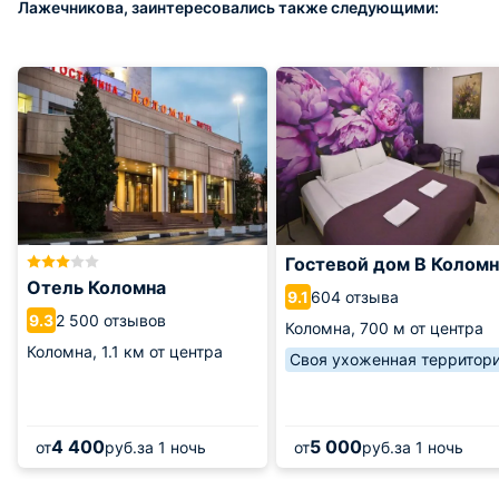
Лажечникова, заинтересовались также следующими:
Гостевой дом В Колом
Отель Коломна
604 отзыва
9.1
2 500 отзывов
9.3
Коломна,
700 м от центра
Коломна,
1.1 км от центра
Своя ухоженная территор
4 400
5 000
от
руб.
за 1 ночь
от
руб.
за 1 ночь