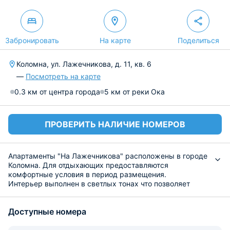
Забронировать
На карте
Поделиться
Коломна, ул. Лажечникова, д. 11, кв. 6
—
Посмотреть на карте
0.3 км от центра города
5 км от реки Ока
ПРОВЕРИТЬ НАЛИЧИЕ НОМЕРОВ
Апартаменты "На Лажечникова" расположены в городе
Коломна. Для отдыхающих предоставляются
комфортные условия в период размещения.
Интерьер выполнен в светлых тонах что позволяет
почувствовать уют в период размещения. Все комнаты
оснащены современной мебелью и техникой. Санузел
Доступные номера
укомплектован стандартным набором сантехники с
гигиеническими принадлежностями. Из окон
открывается живописный вид на город.