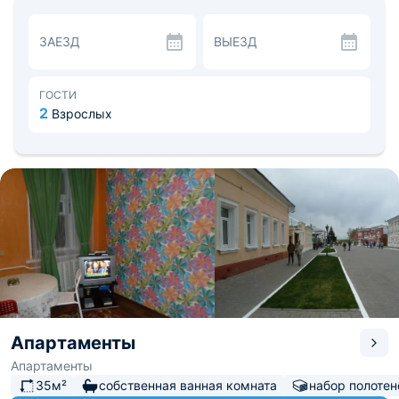
Современная кухня оборудована всем необходимым
для самостоятельного приготовления любимых блюд.
ЗАЕЗД
ВЫЕЗД
Доступна доставка еды и напитков
специализированными службами. В непосредственной
близости имеются продуктовые магазины и заведения
общественного питания.
ГОСТИ
За территорией апартаментов отдыхающие могут
2
Взрослых
заняться различными видами досуга: велоспортом,
рыбной ловлей. В холодное время года есть
возможность покататься на лыжах. В шаговой
доступности расположен краеведческий музей.
Расстояние до аэропорта Домодедово (Москва)
составляет около 79 км, до ж/д вокзала - менее 5 км.
Апартаменты
Апартаменты
35м²
собственная ванная комната
набор полотен