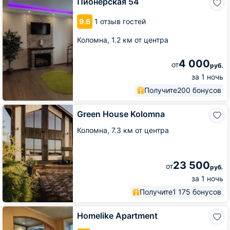
Пионерская 54
54
9.6
1 отзыв гостей
Коломна,
1.2 км от центра
4 000
от
руб.
за 1 ночь
Получите
200 бонусов
Green
Green House Kolomna
House
Kolomna
Коломна,
7.3 км от центра
23 500
от
руб.
за 1 ночь
Получите
1 175 бонусов
Homelike
Homelike Apartment
Apartment