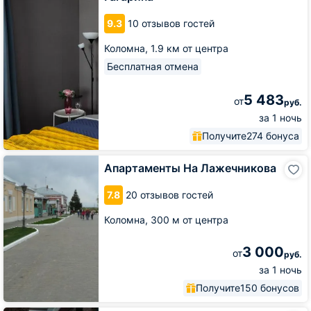
парка
на
9.3
10 отзывов гостей
улице
Гагарина
Коломна,
1.9 км от центра
Бесплатная отмена
5 483
от
руб.
за 1 ночь
Получите
274 бонуса
Апартаменты
Апартаменты На Лажечникова
На
Лажечникова
7.8
20 отзывов гостей
Коломна,
300 м от центра
3 000
от
руб.
за 1 ночь
Получите
150 бонусов