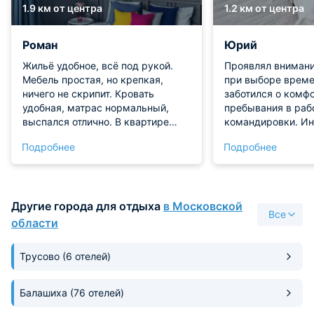
1.9 км от центра
1.2 км от центра
Роман
Юрий
Жильё удобное, всё под рукой.
Проявлял внимани
Мебель простая, но крепкая,
при выборе време
ничего не скрипит. Кровать
заботился о комф
удобная, матрас нормальный,
пребывания в раб
выспался отлично. В квартире
командировки. Ин
тихо, соседей не слышно, можно
квартиры близок 
Подробнее
Подробнее
спокойно отдохнуть. Окна
дизайн выбран из
выходят в парк, по утрам приятно
современный. Ест
смотреть на деревья. Телевизор с
бытовая техника,
цифровыми каналами, интернет
обеспечено. Сануз
Другие города для отдыха
в Московской
быстрый.
чистотой, обладае
Все
площадью. Прожи
области
приятные воспоми
нет.
Трусово
(6 отелей)
Балашиха
(76 отелей)