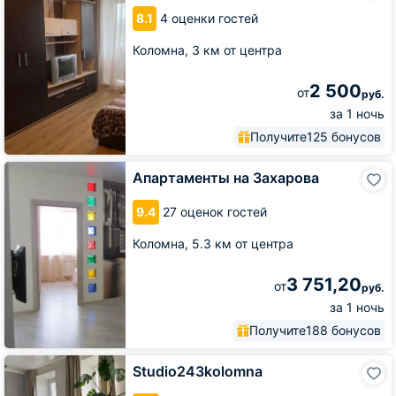
Щорса
8.1
4 оценки гостей
Коломна,
3 км от центра
2 500
от
руб.
за 1 ночь
Получите
125 бонусов
Апартаменты
Апартаменты на Захарова
на
Захарова
9.4
27 оценок гостей
Коломна,
5.3 км от центра
3 751,20
от
руб.
за 1 ночь
Получите
188 бонусов
Studio243kolomna
Studio243kolomna