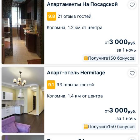
Апартаменты
Апартаменты На Посадской
На
Посадской
9.8
21 отзыв гостей
Коломна,
1.2 км от центра
3 000
от
руб.
за 1 ночь
Получите
150 бонусов
Апарт-
Апарт-отель Hermitage
отель
Hermitage
9.1
93 отзыва гостей
Коломна,
1.4 км от центра
3 000
от
руб.
за 1 ночь
Получите
150 бонусов
Пионерская