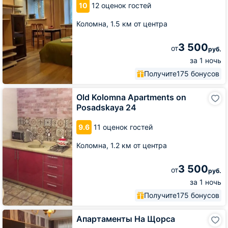
10
12 оценок гостей
Коломна,
1.5 км от центра
3 500
от
руб.
за 1 ночь
Получите
175 бонусов
Old
Old Kolomna Apartments on
Kolomna
Posadskaya 24
Apartments
on
9.6
11 оценок гостей
Posadskaya
24
Коломна,
1.2 км от центра
3 500
от
руб.
за 1 ночь
Получите
175 бонусов
Апартаменты
Апартаменты На Щорса
На