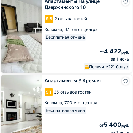
Апартаменты На улице
На
Дзержинского 10
улице
Дзержинского
9.8
2 отзыва гостей
10
Коломна,
4.1 км от центра
Бесплатная отмена
4 422
от
руб.
за 1 ночь
Получите
221 бонус
Апартаменты
Апартаменты У Кремля
У
Кремля
9.1
35 отзывов гостей
Коломна,
700 м от центра
Бесплатная отмена
5 400
от
руб.
за 1 ночь