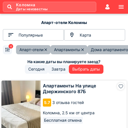
Коломна
Даты неизвестны
Апарт-отели Коломны
Популярные
Карта
4
Апарт-отели
Апартаменты
Дома апартаменто
Сегодня
Завтра
Выбрать даты
Апартаменты
Апартаменты На улице
На
Дзержинского 87Б
улице
Дзержинского
5.7
3 отзыва гостей
87Б
Коломна,
2.5 км от центра
Бесплатная отмена