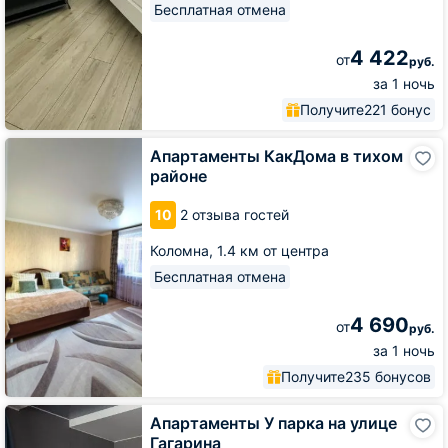
Бесплатная отмена
4 422
от
руб.
за 1 ночь
Получите
221 бонус
Апартаменты
Апартаменты КакДома в тихом
КакДома
районе
в
тихом
10
2 отзыва гостей
районе
Коломна,
1.4 км от центра
Бесплатная отмена
4 690
от
руб.
за 1 ночь
Получите
235 бонусов
Апартаменты
Апартаменты У парка на улице
У
Гагарина