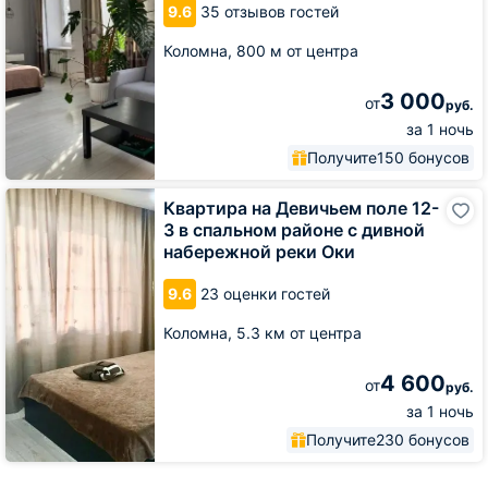
9.6
35 отзывов гостей
Коломна,
800 м от центра
3 000
от
руб.
за 1 ночь
Получите
150 бонусов
Квартира
Квартира на Девичьем поле 12-
на
3 в спальном районе с дивной
Девичьем
набережной реки Оки
поле
12-
9.6
23 оценки гостей
3
в
Коломна,
5.3 км от центра
спальном
районе
с
4 600
от
руб.
дивной
за 1 ночь
набережной
реки
Получите
230 бонусов
Оки