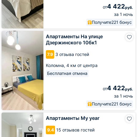
4 422
от
руб.
за 1 ночь
Получите
221 бонус
Апартаменты
Апартаменты На улице
На
Дзержинского 10бк1
улице
Дзержинского
7.9
3 отзыва гостей
10бк1
Коломна,
4 км от центра
Бесплатная отмена
4 422
от
руб.
за 1 ночь
Получите
221 бонус
Апартаменты
Апартаменты My year
My
year
9.4
15 отзывов гостей