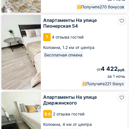
Получите
270 бонусов
Апартаменты
Апартаменты На улице
На
Пионерская 54
улице
Пионерская
7
4 отзыва гостей
54
Коломна,
1.2 км от центра
Бесплатная отмена
4 422
от
руб.
за 1 ночь
Получите
221 бонус
Апартаменты
Апартаменты На улице
На
Дзержинского
улице
Дзержинского
9.6
2 отзыва гостей
Коломна,
4 км от центра