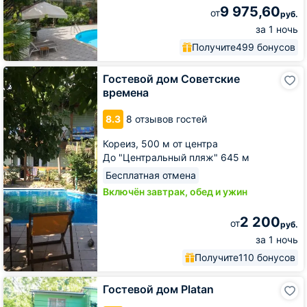
9 975,60
от
руб.
за 1 ночь
Получите
499 бонусов
Гостевой
Гостевой дом Советские
дом
времена
Советские
времена
8.3
8 отзывов гостей
Кореиз,
500 м от центра
До "Центральный пляж" 645 м
Бесплатная отмена
Включён завтрак, обед и ужин
2 200
от
руб.
за 1 ночь
Получите
110 бонусов
Гостевой
Гостевой дом Platan
дом
Platan