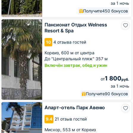
за 1 ночь
Получите
450 бонусов
Пансионат
Пансионат Отдых Welness
Отдых
Resort & Spa
Welness
Resort
10
4 отзыва гостей
&
Spa
Кореиз,
600 м от центра
До "Центральный пляж" 357 м
Включён завтрак, обед и ужин
1 800
от
руб.
за 1 ночь
Получите
90 бонусов
Апарт-
Апарт-отель Парк Авеню
отель
Парк
9.4
21 отзыв гостей
Авеню
Мисхор,
553 м от Кореиз