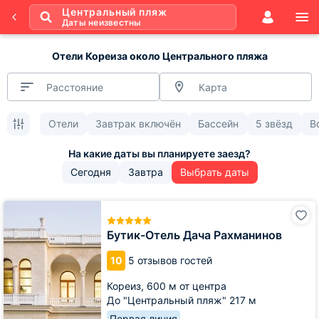
Центральный пляж
Даты неизвестны
Отели Кореиза около Центрального пляжа
Расстояние
Карта
Отели
Завтрак включён
Бассейн
5 звёзд
В
Сегодня
Завтра
Выбрать даты
Бутик-
Отель
Дача
Бутик-Отель Дача Рахманинов
Рахманинов
10
5 отзывов гостей
Кореиз,
600 м от центра
До "Центральный пляж" 217 м
Первая линия