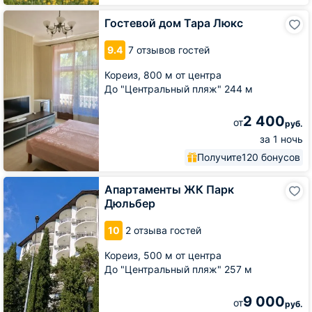
Гостевой
Гостевой дом Тара Люкс
дом
Тара
9.4
7 отзывов гостей
Люкс
Кореиз,
800 м от центра
До "Центральный пляж" 244 м
2 400
от
руб.
за 1 ночь
Получите
120 бонусов
Апартаменты
Апартаменты ЖК Парк
ЖК
Дюльбер
Парк
Дюльбер
10
2 отзыва гостей
Кореиз,
500 м от центра
До "Центральный пляж" 257 м
9 000
от
руб.