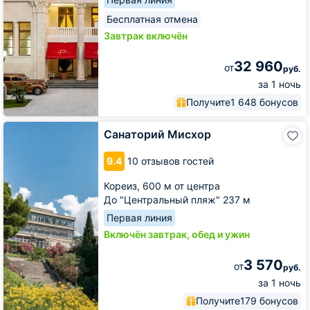
Бесплатная отмена
Завтрак включён
32 960
от
руб.
за 1 ночь
Получите
1 648 бонусов
Санаторий
Санаторий Мисхор
Мисхор
9.4
10 отзывов гостей
Кореиз,
600 м от центра
До "Центральный пляж" 237 м
Первая линия
Включён завтрак, обед и ужин
3 570
от
руб.
за 1 ночь
Получите
179 бонусов