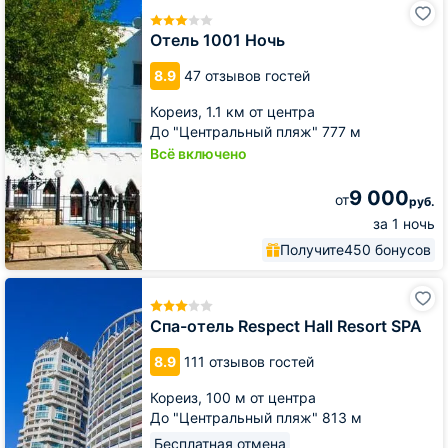
Отель
1001
Ночь
Отель 1001 Ночь
8.9
47 отзывов гостей
Кореиз,
1.1 км от центра
До "Центральный пляж" 777 м
Всё включено
9 000
от
руб.
за 1 ночь
Получите
450 бонусов
Спа-
отель
Respect
Спа-отель Respect Hall Resort SPA
Hall
Resort
8.9
111 отзывов гостей
SPA
Кореиз,
100 м от центра
До "Центральный пляж" 813 м
Бесплатная отмена