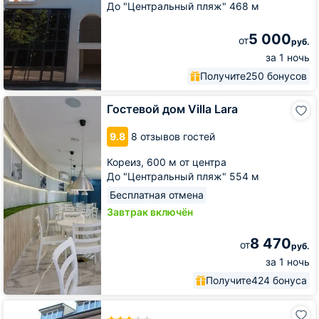
До "Центральный пляж" 468 м
5 000
от
руб.
за 1 ночь
Получите
250 бонусов
Гостевой
Гостевой дом Villa Lara
дом
Villa
9.8
8 отзывов гостей
Lara
Кореиз,
600 м от центра
До "Центральный пляж" 554 м
Бесплатная отмена
Завтрак включён
8 470
от
руб.
за 1 ночь
Получите
424 бонуса
Пансионат
Глория