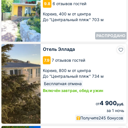
9.8
6 отзывов гостей
Кореиз,
400 м от центра
До "Центральный пляж" 703 м
РАСПРОДАНО
Отель
Отель Эллада
Эллада
7.9
7 отзывов гостей
Кореиз,
800 м от центра
До "Центральный пляж" 734 м
Бесплатная отмена
Включён завтрак, обед и ужин
4 900
от
руб.
за 1 ночь
Получите
245 бонусов