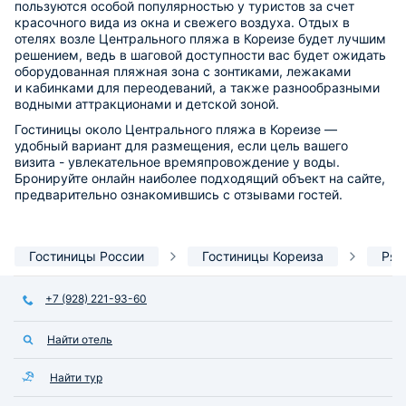
пользуются особой популярностью у туристов за счет
красочного вида из окна и свежего воздуха. Отдых в
отелях возле Центрального пляжа в Кореизе будет лучшим
решением, ведь в шаговой доступности вас будет ожидать
оборудованная пляжная зона с зонтиками, лежаками
и кабинками для переодеваний, а также разнообразными
водными аттракционами и детской зоной.
Гостиницы около Центрального пляжа в Кореизе —
удобный вариант для размещения, если цель вашего
визита - увлекательное времяпровождение у воды.
Бронируйте онлайн наиболее подходящий объект на сайте,
предварительно ознакомившись с отзывами гостей.
Гостиницы России
Гостиницы Кореиза
Ряд
+7 (928) 221-93-60
Найти отель
Найти тур