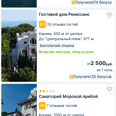
Получите
474 бонуса
Гостевой
Гостевой дом Ренессанс
дом
Ренессанс
9.1
33 отзыва гостей
Кореиз,
400 м от центра
До "Центральный пляж" 977 м
Бесплатная отмена
Включён завтрак, обед и ужин
2 500
от
руб.
за 1 ночь
Получите
125 бонусов
Санаторий
Морской
прибой
Санаторий Морской прибой
10
7 отзывов гостей
Кореиз,
1000 м от центра