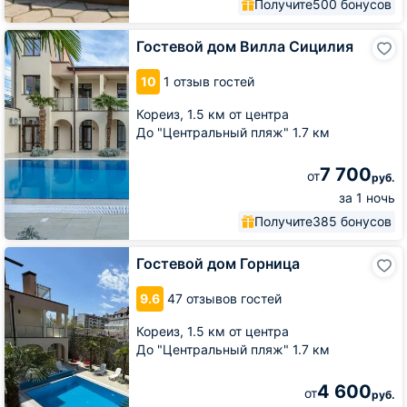
Получите
500 бонусов
Гостевой
Гостевой дом Вилла Сицилия
дом
Вилла
10
1 отзыв гостей
Сицилия
Кореиз,
1.5 км от центра
До "Центральный пляж" 1.7 км
7 700
от
руб.
за 1 ночь
Получите
385 бонусов
Гостевой
Гостевой дом Горница
дом
Горница
9.6
47 отзывов гостей
Кореиз,
1.5 км от центра
До "Центральный пляж" 1.7 км
4 600
от
руб.