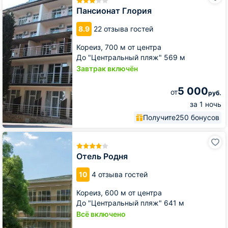
Пансионат Глория
8.9
22 отзыва гостей
Кореиз,
700 м от центра
До "Центральный пляж" 569 м
Завтрак включён
5 000
от
руб.
за 1 ночь
Получите
250 бонусов
Отель
Родня
Отель Родня
10
4 отзыва гостей
Кореиз,
600 м от центра
До "Центральный пляж" 641 м
Всё включено