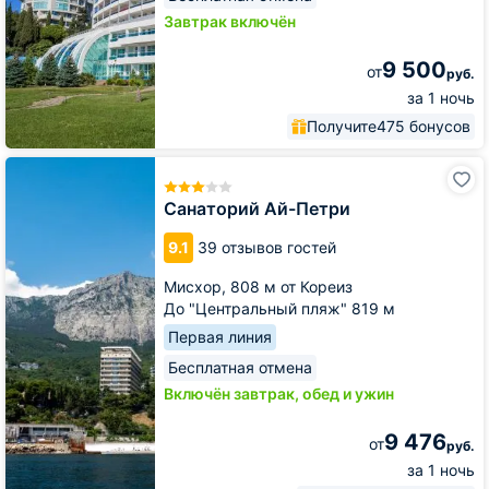
Завтрак включён
9 500
от
руб.
за 1 ночь
Получите
475 бонусов
Санаторий
Ай-
Петри
Санаторий Ай-Петри
9.1
39 отзывов гостей
Мисхор,
808 м от Кореиз
До "Центральный пляж" 819 м
Первая линия
Бесплатная отмена
Включён завтрак, обед и ужин
9 476
от
руб.
за 1 ночь