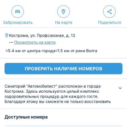
Забронировать
На карте
Поделиться
Кострома, ул. Профсоюзная, д. 12
—
Посмотреть на карте
5.4 км от центра города
1.5 км от реки Волга
ПРОВЕРИТЬ НАЛИЧИЕ НОМЕРОВ
Санаторий "Автомобилист" расположен в городе
Кострома. Здесь используется целый комплекс
оздоровительных процедур для каждого гостя.
Благодаря этому вы сможете не только восстановить
свое здоровье, но и отдохнуть.
Одновременно в этих стенах могут разместиться до 96
Доступные номера
человек. Номера самые разные, есть как одноместные,
так и двухместные разного уровня комфортности. Из
окон открывается вид на знаменитые