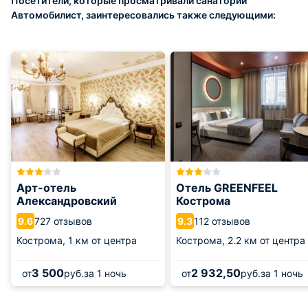
Посетители, которые просматривали санаторий
Автомобилист, заинтересовались также следующими:
Арт-отель
Отель GREENFEEL
Александровский
Кострома
727 отзывов
112 отзывов
9.6
9.3
Кострома,
1 км от центра
Кострома,
2.2 км от центра
3 500
2 932,50
от
руб.
за 1 ночь
от
руб.
за 1 ночь