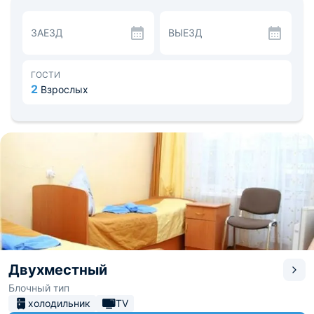
достопримечательности.
Здесь вам предоставят каждодневное разнообразное
ЗАЕЗД
ВЫЕЗД
меню, оно удивит вас своими полезными свойствами,
но и самое главное - она вкусная.
Удобное расположение позволит в самые короткие
сроки добраться до ближайших мест. Путь до
ГОСТИ
аэропорта составит около 11 км, а до
2
Взрослых
железнодорожного вокзала около 4.
Двухместный
Блочный тип
холодильник
TV