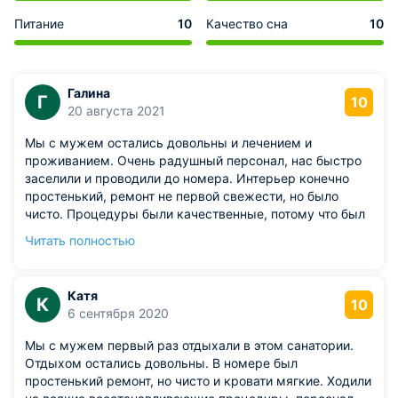
Питание
10
Качество сна
10
Галина
Г
10
20 августа 2021
Мы с мужем остались довольны и лечением и
проживанием. Очень радушный персонал, нас быстро
заселили и проводили до номера. Интерьер конечно
простенький, ремонт не первой свежести, но было
чисто. Процедуры были качественные, потому что был
виден эффект от них, что не могло не радовать. Питание
Читать полностью
стандартное, как и во всех санаториях в которых мы
были, правильная, вкусная, полезная еда, мы с мужем
наедались и остались довольны нашим отдыхом.
Катя
К
10
6 сентября 2020
Мы с мужем первый раз отдыхали в этом санатории.
Отдыхом остались довольны. В номере был
простенький ремонт, но чисто и кровати мягкие. Ходили