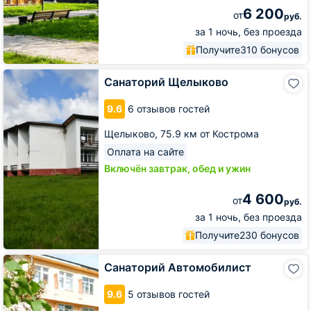
6 200
от
руб.
за 1 ночь, без проезда
Получите
310 бонусов
Санаторий
Санаторий Щелыково
Щелыково
9.6
6 отзывов гостей
Щелыково,
75.9 км от Кострома
Оплата на сайте
Включён завтрак, обед и ужин
4 600
от
руб.
за 1 ночь, без проезда
Получите
230 бонусов
Санаторий
Санаторий Автомобилист
Автомобилист
9.6
5 отзывов гостей