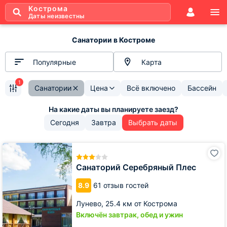
Кострома
Даты неизвестны
Санатории в Костроме
Популярные
Карта
1
Санатории
Цена
Всё включено
Бассейн
Сегодня
Завтра
Выбрать даты
Санаторий
Серебряный
Плес
Санаторий Серебряный Плес
8.9
61 отзыв гостей
Лунево,
25.4 км от Кострома
Включён завтрак, обед и ужин