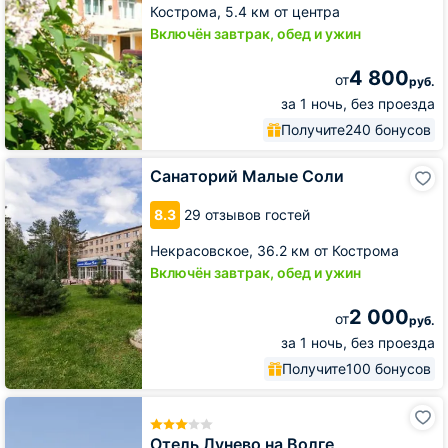
Кострома,
5.4 км от центра
Включён завтрак, обед и ужин
4 800
от
руб.
за 1 ночь, без проезда
Получите
240 бонусов
Санаторий
Санаторий Малые Соли
Малые
Соли
8.3
29 отзывов гостей
Некрасовское,
36.2 км от Кострома
Включён завтрак, обед и ужин
2 000
от
руб.
за 1 ночь, без проезда
Получите
100 бонусов
Отель
Лунево
на
Отель Лунево на Волге