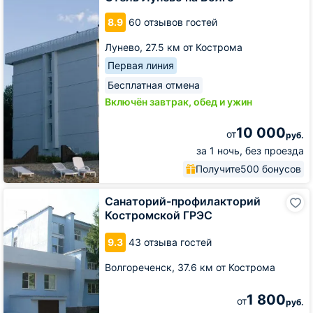
Волге
8.9
60 отзывов гостей
Лунево,
27.5 км от Кострома
Первая линия
Бесплатная отмена
Включён завтрак, обед и ужин
10 000
от
руб.
за 1 ночь, без проезда
Получите
500 бонусов
Санаторий-
Санаторий-профилакторий
профилакторий
Костромской ГРЭС
Костромской
ГРЭС
9.3
43 отзыва гостей
Волгореченск,
37.6 км от Кострома
1 800
от
руб.