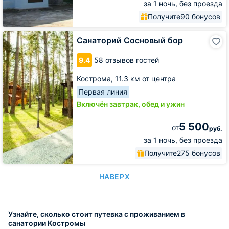
за 1 ночь, без проезда
Получите
90 бонусов
Санаторий
Санаторий Сосновый бор
Сосновый
бор
9.4
58 отзывов гостей
Кострома,
11.3 км от центра
Первая линия
Включён завтрак, обед и ужин
5 500
от
руб.
за 1 ночь, без проезда
Получите
275 бонусов
НАВЕРХ
Узнайте, сколько стоит путевка с проживанием в
санатории Костромы