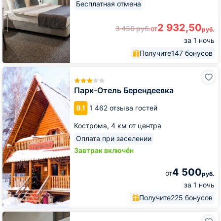
Бесплатная отмена
2 932,50
3 450
руб.
от
руб.
за 1 ночь
Получите
147 бонусов
Парк-
Отель
Берендеевка
Парк-Отель Берендеевка
9.1
1 462 отзыва гостей
Кострома,
4 км от центра
Оплата при заселении
Завтрак включён
4 500
от
руб.
за 1 ночь
Получите
225 бонусов
Гостиница