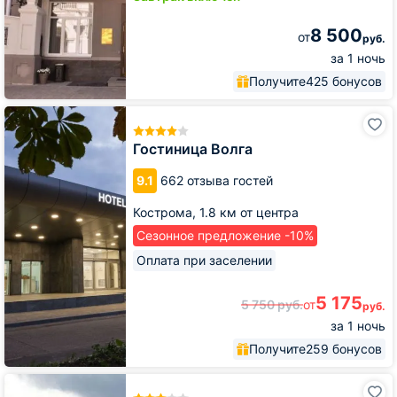
8 500
от
руб.
за 1 ночь
Получите
425 бонусов
Гостиница
Волга
Гостиница Волга
9.1
662 отзыва гостей
Кострома,
1.8 км от центра
Сезонное предложение -10%
Оплата при заселении
5 175
5 750
руб.
от
руб.
за 1 ночь
Получите
259 бонусов
Бутик-
Отель