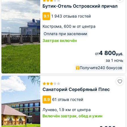
Островский
Бутик-Отель Островский причал
причал
9.1
1 943 отзыва гостей
Кострома,
600 м от центра
Оплата при заселении
Завтрак включён
4 800
от
руб.
за 1 ночь
Получите
240 бонусов
Санаторий
Серебряный
Плес
Санаторий Серебряный Плес
8.9
61 отзыв гостей
Лунево,
1.9 км от центра
Включён завтрак, обед и ужин