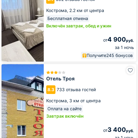
Кострома,
2.2 км от центра
Бесплатная отмена
Включён завтрак, обед и ужин
4 900
от
руб.
за 1 ночь
Получите
245 бонусов
Отель
Троя
Отель Троя
8.3
733 отзыва гостей
Кострома,
3 км от центра
Оплата на сайте
Завтрак включён
3 400
от
руб.
за 1 ночь