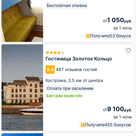
Бесплатная отмена
1 050
от
руб.
за 1 ночь
Получите
53 бонуса
Гостиница
Золотое
Кольцо
Гостиница Золотое Кольцо
9.4
467 отзывов гостей
Кострома,
2.5 км от центра
Оплата при заселении
Завтрак включён
9 100
от
руб.
за 1 ночь
Получите
455 бонусов
Гостиница