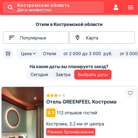
Костромская область
Даты неизвестны
Отели в Костромской области
Популярные
Карта
Цена
Отели
от
2 000
до
3 000
руб.
от
3 000
Сегодня
Завтра
Выбрать даты
Отель
GREENFEEL
Кострома
Отель GREENFEEL Кострома
9.3
112 отзывов гостей
Кострома,
2.2 км от центра
Раннее бронирование