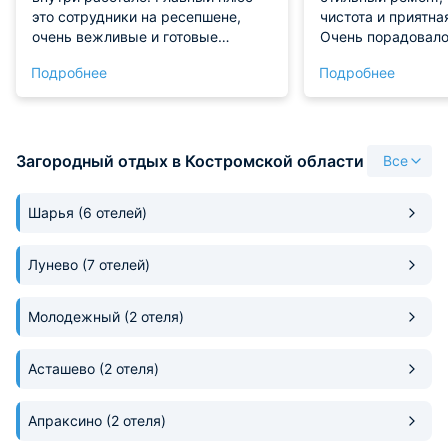
это сотрудники на ресепшене,
чистота и приятна
очень вежливые и готовые
Очень порадовало
помочь, заселили раньше
расположение — в
Подробнее
Подробнее
времени без проблем. Район
пешей доступност
тихий, спалось отлично. Вайфай
заселения прошел
стабильный, для работы хватило.
проблем. Огромно
Хороший вариант для
комфорт и высоки
командировки или отдыха.
сервиса!
Загородный отдых в Костромской области
Все
Шарья
(6 отелей)
Лунево
(7 отелей)
Молодежный
(2 отеля)
Асташево
(2 отеля)
Апраксино
(2 отеля)