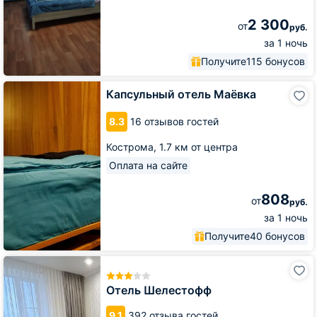
2 300
от
руб.
за 1 ночь
Получите
115 бонусов
Капсульный
Капсульный отель Маёвка
отель
Маёвка
8.3
16 отзывов гостей
Кострома,
1.7 км от центра
Оплата на сайте
808
от
руб.
за 1 ночь
Получите
40 бонусов
Отель
Шелестофф
Отель Шелестофф
9.1
392 отзыва гостей