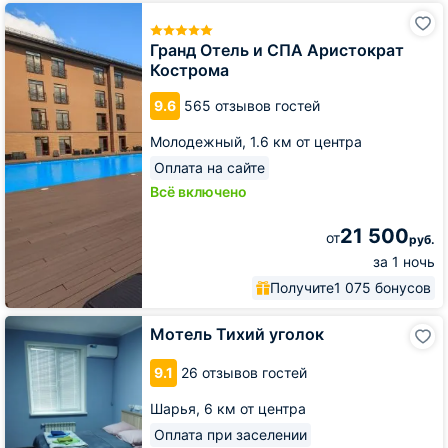
Гранд
Отель
и
Гранд Отель и СПА Аристократ
СПА
Кострома
Аристократ
Кострома
9.6
565 отзывов гостей
Молодежный,
1.6 км от центра
Оплата на сайте
Всё включено
21 500
от
руб.
за 1 ночь
Получите
1 075 бонусов
Мотель
Мотель Тихий уголок
Тихий
уголок
9.1
26 отзывов гостей
Шарья,
6 км от центра
Оплата при заселении