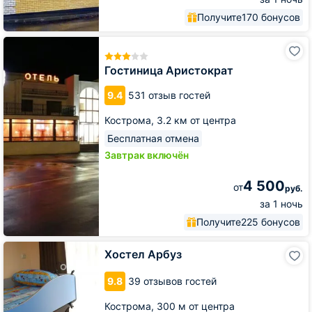
Получите
170 бонусов
Гостиница
Аристократ
Гостиница Аристократ
9.4
531 отзыв гостей
Кострома,
3.2 км от центра
Бесплатная отмена
Завтрак включён
4 500
от
руб.
за 1 ночь
Получите
225 бонусов
Хостел
Хостел Арбуз
Арбуз
9.8
39 отзывов гостей
Кострома,
300 м от центра