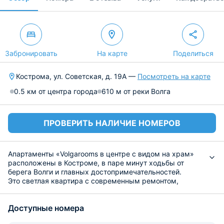
Забронировать
На карте
Поделиться
Кострома, ул. Советская, д. 19А —
Посмотреть на карте
0.5 км от центра города
610 м от реки Волга
ПРОВЕРИТЬ НАЛИЧИЕ НОМЕРОВ
Апартаменты «Volgarooms в центре с видом на храм»
расположены в Костроме, в паре минут ходьбы от
берега Волги и главных достопримечательностей.
Это светлая квартира с современным ремонтом,
которая включает такие удобства, как двуспальная
кровать, диван, беспроводной интернет, балкон,
Доступные номера
собственная ванная комната со стиральной машиной.
Предусмотрены комплекты постельного белья и