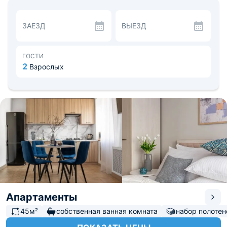
полотенец, средства гигиены.
На кухне есть все, чтобы приготовить еду:
микроволновая печь, газовая плита, холодильник,
ЗАЕЗД
ВЫЕЗД
электрочайник, посуда и приборы. Прилагаются чай,
кофе. Пообедать можно в одном из ресторанов
неподалеку, а купить продукты — в ближайшем
магазине.
ГОСТИ
В шаговой доступности — Центральный парк,
2
Взрослых
Исторические музеи, Воскресенская церковь и другие
значимые культурные объекты. Расстояние до ж/д
вокзала — 3,1 км, до аэропорта Костромы — 7,4 км.
Апартаменты
45м²
собственная ванная комната
набор полотен