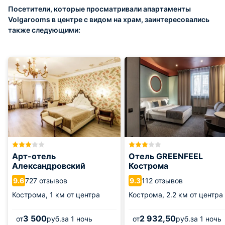
Посетители, которые просматривали апартаменты
Volgarooms в центре с видом на храм, заинтересовались
также следующими:
Арт-отель
Отель GREENFEEL
Александровский
Кострома
727 отзывов
112 отзывов
9.6
9.3
Кострома,
1 км от центра
Кострома,
2.2 км от центра
3 500
2 932,50
от
руб.
за 1 ночь
от
руб.
за 1 ночь