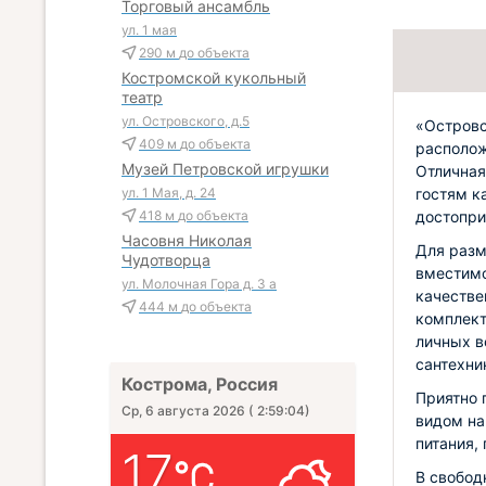
Торговый ансамбль
ул. 1 мая
290 м
до объекта
Костромской кукольный
театр
ул. Островского, д.5
«Островс
409 м
до объекта
располож
Музей Петровской игрушки
Отличная 
гостям к
ул. 1 Мая, д. 24
достопри
418 м
до объекта
Часовня Николая
Для разм
Чудотворца
вместимо
ул. Молочная Гора д. 3 а
качестве
444 м
до объекта
комплект
личных в
сантехни
Кострома, Россия
Приятно 
Ср, 6 августа 2026
(
2:59:05
)
видом на
питания,
17
В свобод