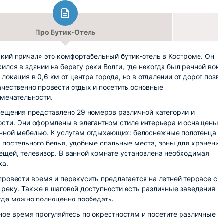
Про Бутик-Отель
кий причал» это комфортабельный бутик-отель в Костроме. Он
ился в здании на берегу реки Волги, где некогда был речной во
локация в 0,6 км от центра города, но в отдалении от дорог поз
ачественно провести отдых и посетить основные
мечательности.
ещения представлено 29 номеров различной категории и
сти. Они оформлены в элегантном стиле интерьера и оснащены
нной мебелью. К услугам отдыхающих: белоснежные полотенца
 постельного белья, удобные спальные места, зоны для хранен
ещей, телевизор. В ванной комнате установлена необходимая
ка.
провести время и перекусить предлагается на летней террасе с
 реку. Также в шаговой доступности есть различные заведения
 где можно полноценно пообедать.
ное время прогуляйтесь по окрестностям и посетите различные