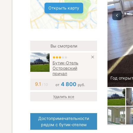
Открыть карту
Вы смотрели
Бутик-Отель
Островский
причал
Год открыт
9.1
4 800
/ 10
от
руб.
Удалить все
Достопримечательности
рядом с бутик-отелем