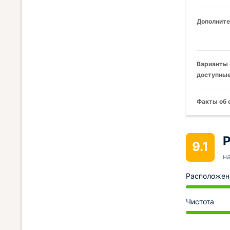
Дополните
Варианты 
доступные
Факты об 
Р
9.1
н
Расположен
Чистота