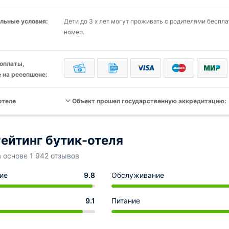
льные условия:
Дети до 3 х лет могут проживать с родителями беспла
номер.
оплаты,
 на ресепшене:
отеле
Объект прошел государственную аккредитацию:
ейтинг бутик-отеля
а основе 1 942 отзывов
ие
9.8
Обслуживание
9.1
Питание