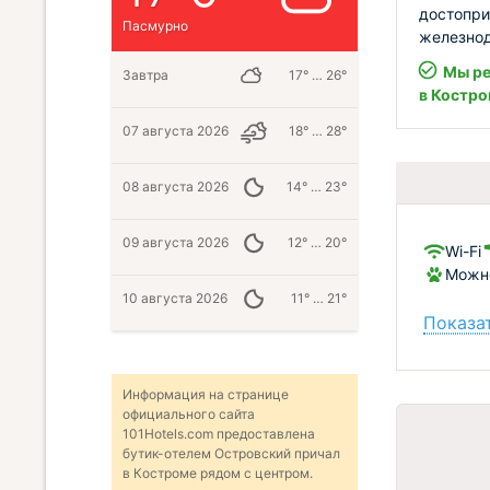
достопри
Пасмурно
железнод
Мы ре
Завтра
17° … 26°
в Костр
07 августа 2026
18° … 28°
08 августа 2026
14° … 23°
09 августа 2026
12° … 20°
Wi-Fi
Можно
10 августа 2026
11° … 21°
Показат
Информация на странице
официального сайта
101Hotels.com предоставлена
бутик-отелем Островский причал
в Костроме рядом с центром.