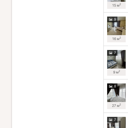
2
15 м
9
2
16 м
7
2
9 м
8
2
27 м
7