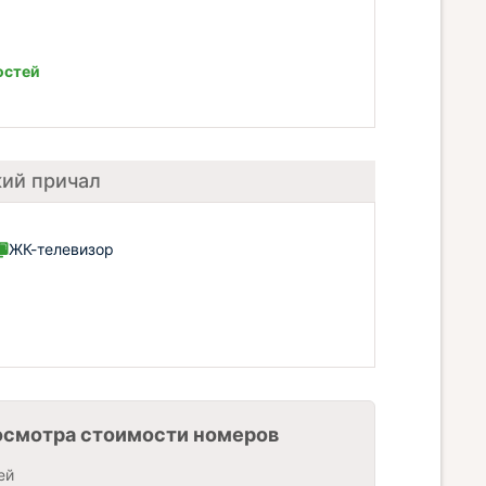
остей
кий причал
ЖК-телевизор
осмотра стоимости номеров
ей