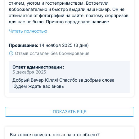
стилем, уютом и гостеприимством. Встретили
доброжелательно и быстро выдали наш номер. Он не
отличается от фотографий на сайте, поэтому сюрпризов
для нас не было. Приятно порадовало наличие
индивидуальных средств гигиены в упаковках, свежих
Читать полностью
полотенец и белоснежного! хрустящего постельного
белья). По возвращению домой уже всем друзьям
Проживание:
14 ноября 2025 (3 дня)
рекомендуем вас посетить и сами еще раз приедем!
Отзыв оставлен без бронирования
Ответ администрации :
5 декабря 2025
Добрый Вечер Юлия! Спасибо за добрые слова
,будем ждать вас вновь
ПОКАЗАТЬ ЕЩЕ
Вы хотите написать отзыв на этот объект?