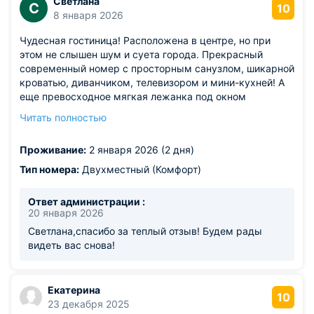
Светлана
С
10
8 января 2026
Чудесная гостиница! Расположена в центре, но при
этом не слышен шум и суета города. Прекрасный
современный номер с просторным санузлом, шикарной
кроватью, диванчиком, телевизором и мини-кухней! А
еще превосходное мягкая лежанка под окном
(подоконник шириной в 1м), так как здание старинное и
Читать полностью
стены каменные. Номер оснащен по последнему слову
техники и дизайна. Все необходимое и ничего лишнего!
Проживание:
2 января 2026 (2 дня)
Персонал доброжелательный, заботливый и очень
чуткий! Огромная моя благодарность администраторам
Тип номера:
Двухместный (Комфорт)
за участие и помощь в моей ситуации! Однозначно
рекомендую гостиницу и сама еще не раз
Ответ администрации :
воспользуюсь ее услугами!
20 января 2026
Светлана,спасибо за теплый отзыв! Будем рады
видеть вас снова!
Екатерина
10
23 декабря 2025