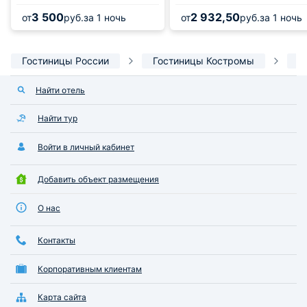
3 500
2 932,50
от
руб.
за 1 ночь
от
руб.
за 1 ночь
Гостиницы России
Гостиницы Костромы
Г
Найти отель
Найти тур
Войти в личный кабинет
Добавить объект размещения
О нас
Контакты
Корпоративным клиентам
Карта сайта