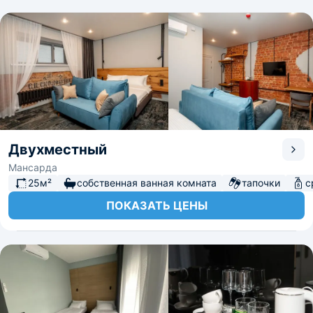
Двухместный
Мансарда
25м²
собственная ванная комната
тапочки
с
ПОКАЗАТЬ ЦЕНЫ