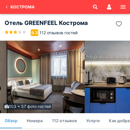
КОСТРОМА
Отель GREENFEEL Кострома
112 отзывов гостей
9.3
103 + 57 фото гостей
Обзор
Номера
112 отзывов
Услуги
Как добра