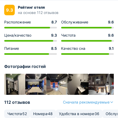
Рейтинг отеля
9.3
на основе 112 отзывов
Расположение
8.7
Обслуживание
9.6
Цена/качество
9.3
Чистота
9.6
Питание
8.5
Качество сна
9.1
Фотографии гостей
112 отзывов
Сначала рекомендуемые
Чистота
52
Номера
48
Удобства в номере
36
Обслу