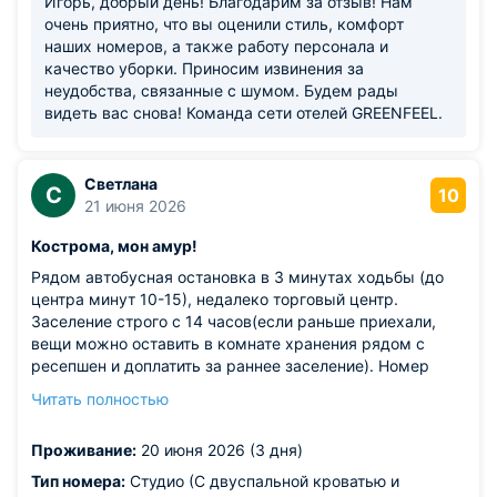
Игорь, добрый день! Благодарим за отзыв! Нам
очень приятно, что вы оценили стиль, комфорт
наших номеров, а также работу персонала и
качество уборки. Приносим извинения за
неудобства, связанные с шумом. Будем рады
видеть вас снова! Команда сети отелей GREENFEEL.
Светлана
С
10
21 июня 2026
Кострома, мон амур!
Рядом автобусная остановка в 3 минутах ходьбы (до
центра минут 10-15), недалеко торговый центр.
Заселение строго с 14 часов(если раньше приехали,
вещи можно оставить в комнате хранения рядом с
ресепшен и доплатить за раннее заселение). Номер
большой, на окнах москитная сетка), большая ванная
Читать полностью
комната, есть фен, тапочки, зубные щетки. Халаты за
дополнительную плату. Есть варочная панель,
Проживание:
20 июня 2026 (3 дня)
раковина, мини-холодильник, чайник, посуда. Можно
заказывать завтраки ,а можно в соседнем отеле (в
Тип номера:
Студио (С двуспальной кроватью и