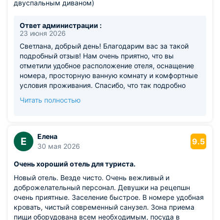
этом же здании в паре шагов) Шелестофф. Ресторан
двуспальным диваном)
работает с 8 до 23.
Из недостатков: при открытом окне слышны разговоры
Ответ администрации :
на улице номер был на 1 этаже
23 июня 2026
Светлана, добрый день! Благодарим вас за такой
подробный отзыв! Нам очень приятно, что вы
отметили удобное расположение отеля, оснащение
номера, просторную ванную комнату и комфортные
условия проживания. Спасибо, что так подробно
поделились своими впечатлениями. Что касается
Читать полностью
шума с улицы, к сожалению, при открытых окнах на
первом этаже действительно могут быть слышны
звуки города. Благодарим вас за понимание и
обратную связь. Будем рады вновь приветствовать
Елена
Е
9.5
вас в нашем отеле! Команда сети отелей GREENFEEL.
30 мая 2026
Очень хороший отель для туриста.
Новый отель. Везде чисто. Очень вежливый и
доброжелательный персонал. Девушки на рецепшн
очень приятные. Заселение быстрое. В номере удобная
кровать, чистый современный санузел. Зона приема
пищи оборудована всем необходимым, посуда в