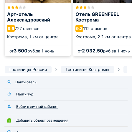
Арт-отель
Отель GREENFEEL
Александровский
Кострома
727 отзывов
112 отзывов
9.6
9.3
Кострома,
1 км от центра
Кострома,
2.2 км от центра
3 500
2 932,50
от
руб.
за 1 ночь
от
руб.
за 1 ночь
Гостиницы России
Гостиницы Костромы
О
Найти отель
Найти тур
Войти в личный кабинет
Добавить объект размещения