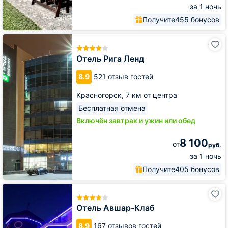
за 1 ночь
Получите
455 бонусов
Отель
Рига
Ленд
Отель Рига Ленд
8.9
521 отзыв гостей
Красногорск,
7 км от центра
Бесплатная отмена
Включён завтрак и ужин или обед
8 100
от
руб.
за 1 ночь
Получите
405 бонусов
Отель
Авшар-
Клаб
Отель Авшар-Клаб
8.9
167 отзывов гостей