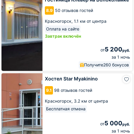
Волоколамке
8.9
50 отзывов гостей
Красногорск,
1.1 км от центра
Оплата на сайте
Завтрак включён
5 200
от
руб.
за 1 ночь
Получите
260 бонусов
Хостел
Хостел Star Myakinino
Star
Myakinino
9.1
98 отзывов гостей
Красногорск,
3.2 км от центра
Бесплатная отмена
5 000
от
руб.
за 1 ночь