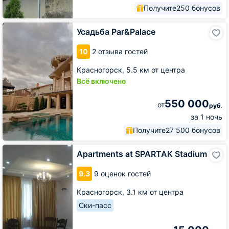
Получите
250 бонусов
Усадьба
Усадьба Par&Palace
Par&Palace
10
2 отзыва гостей
Красногорск,
5.5 км от центра
Всё включено
550 000
от
руб.
за 1 ночь
Получите
27 500 бонусов
Apartments
Apartments at SPARTAK Stadium
at
SPARTAK
9.3
9 оценок гостей
Stadium
Красногорск,
3.1 км от центра
Ски-пасс