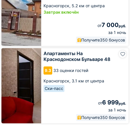
Красногорск,
5.2 км от центра
Завтрак включён
7 000
от
руб.
за 1 ночь
Получите
350 бонусов
Апартаменты
Апартаменты На
На
Краснодонском Бульваре 48
Краснодонском
Бульваре
9.3
33 оценки гостей
48
Красногорск,
3.1 км от центра
Ски-пасс
6 999
от
руб.
за 1 ночь
Получите
350 бонусов