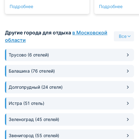
отличном состоянии и сам номер,
Завтрак приносил
Подробнее
Подробнее
и обслуживание на уровне.
номер. В ванной е
Обязательно стоит посетить и
принадлежности д
люксовый ресторан! Комплекс
ходит общественн
Spa – это отдельный вид
удобно перемещат
Другие города для отдыха
в Московской
удовольствия! Очень классное
Все
место, впечатления
области
запоминающиеся!
Трусово
(6 отелей)
Балашиха
(76 отелей)
Долгопрудный
(24 отеля)
Истра
(51 отель)
Зеленоград
(45 отелей)
Звенигород
(55 отелей)