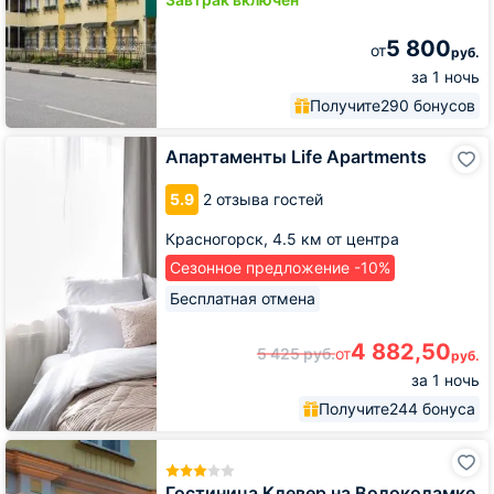
5 800
от
руб.
за 1 ночь
Получите
290 бонусов
Апартаменты
Апартаменты Life Apartments
Life
Apartments
5.9
2 отзыва гостей
Красногорск,
4.5 км от центра
Сезонное предложение -10%
Бесплатная отмена
4 882,50
5 425
руб.
от
руб.
за 1 ночь
Получите
244 бонуса
Гостиница
Клевер
на
Гостиница Клевер на Волоколамке