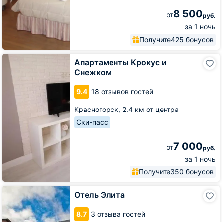
8 500
от
руб.
за 1 ночь
Получите
425 бонусов
Апартаменты
Апартаменты Крокус и
Крокус
Снежком
и
Снежком
9.4
18 отзывов гостей
Красногорск,
2.4 км от центра
Ски-пасс
7 000
от
руб.
за 1 ночь
Получите
350 бонусов
Отель
Отель Элита
Элита
8.7
3 отзыва гостей