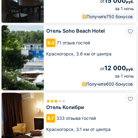
15 000
от
руб.
за 1 ночь
Получите
750 бонусов
Отель
Отель Soho Beach Ноtel
Soho
Beach
9.4
71 отзыв гостей
Ноtel
Красногорск,
3.6 км от центра
12 000
от
руб.
за 1 ночь
Получите
600 бонусов
Отель
Колибри
Отель Колибри
8.7
333 отзыва гостей
Красногорск,
3.1 км от центра