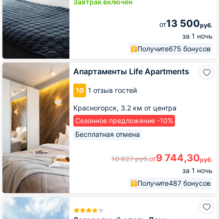
Завтрак включён
13 500
от
руб.
за 1 ночь
Получите
675 бонусов
Апартаменты
Апартаменты Life Apartments
Life
Apartments
10
1 отзыв гостей
Красногорск,
3.2 км от центра
Сезонное предложение -10%
Бесплатная отмена
9 744,30
10 827
руб.
от
руб.
за 1 ночь
Получите
487 бонусов
Загородный
отель
Лачи