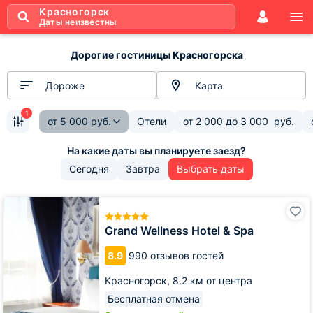
Красногорск
Даты неизвестны
Дорогие гостиницы Красногорска
Дороже
Карта
1
от
5 000
руб.
Отели
от
2 000
до
3 000
руб.
Сегодня
Завтра
Выбрать даты
Grand
Wellness
Hotel
Grand Wellness Hotel & Spa
&
Spa
8.9
990 отзывов гостей
Красногорск,
8.2 км от центра
Бесплатная отмена