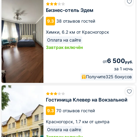
отель
Эдем
Бизнес-отель Эдем
9.3
38 отзывов гостей
Химки,
6.2 км от Красногорск
Оплата на сайте
Завтрак включён
6 500
от
руб.
за 1 ночь
Получите
325 бонусов
Гостиница
Клевер
на
Гостиница Клевер на Вокзальной
Вокзальной
9.3
70 отзывов гостей
Красногорск,
1.7 км от центра
Оплата на сайте
Завтрак включён