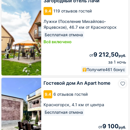
Загородный отель Лачи
9.4
119 отзывов гостей
Лужки (Поселение Михайлово-
Ярцевское),
46.7 км от Красногорск
Бесплатная отмена
Всё включено
9 212,50
от
руб.
за 1 ночь
Получите
461 бонус
Гостевой
Гостевой дом An Apart home
дом
An
9.4
6 отзывов гостей
Apart
home
Красногорск,
4.1 км от центра
Бесплатная отмена
9 100
от
руб.