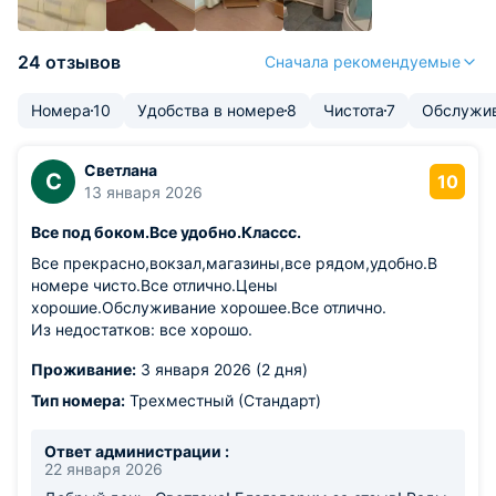
24 отзывов
Сначала рекомендуемые
Номера
10
Удобства в номере
8
Чистота
7
Обслужи
Светлана
С
10
13 января 2026
Все под боком.Все удобно.Классс.
Все прекрасно,вокзал,магазины,все рядом,удобно.В
номере чисто.Все отлично.Цены
хорошие.Обслуживание хорошее.Все отлично.
Из недостатков: все хорошо.
Проживание:
3 января 2026 (2 дня)
Тип номера:
Трехместный (Стандарт)
Ответ администрации :
22 января 2026