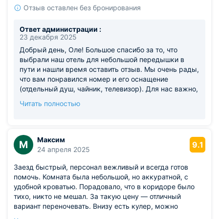
Отзыв оставлен без бронирования
Ответ администрации :
23 декабря 2025
Добрый день, Оле! Большое спасибо за то, что
выбрали наш отель для небольшой передышки в
пути и нашли время оставить отзыв. Мы очень рады,
что вам понравился номер и его оснащение
(отдельный душ, чайник, телевизор). Для нас важно,
чтобы гости, даже останавливаясь ненадолго,
Читать полностью
чувствовали себя комфортно и имели всё
необходимое. Да, вы правы, наша близость к
вокзалу — это с одной стороны большое
преимущество для транзитных путешественников, а
Максим
М
9.1
с другой — накладывает некоторые особенности.
24 апреля 2025
Мы стараемся минимизировать неудобства за счет
Заезд быстрый, персонал вежливый и всегда готов
звукоизоляции окон, и мы рады, что вы это
помочь. Комната была небольшой, но аккуратной, с
отметили. Будем рады видеть вас с супругой снова,
удобной кроватью. Порадовало, что в коридоре было
если вновь окажетесь проездом в нашем городе! С
тихо, никто не мешал. За такую цену — отличный
уважением, команда Smart Hotel
вариант переночевать. Внизу есть кулер, можно
набрать воды в дорогу.