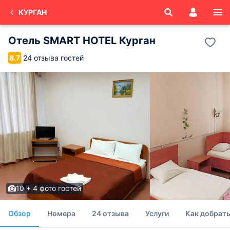
КУРГАН
Отель SMART HOTEL Курган
24 отзыва гостей
8.7
10 + 4 фото гостей
Обзор
Номера
24 отзыва
Услуги
Как добрать