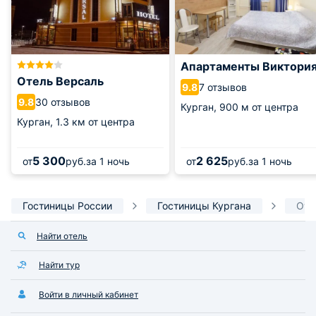
Апартаменты Виктори
Отель Версаль
7 отзывов
9.8
30 отзывов
9.8
Курган,
900 м от центра
Курган,
1.3 км от центра
5 300
2 625
от
руб.
за 1 ночь
от
руб.
за 1 ночь
Гостиницы России
Гостиницы Кургана
Оте
Найти отель
Найти тур
Войти в личный кабинет