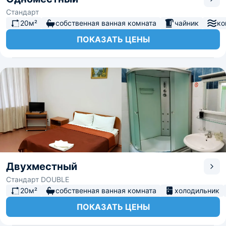
Стандарт
20м²
собственная ванная комната
чайник
ко
ПОКАЗАТЬ ЦЕНЫ
Двухместный
Стандарт DOUBLE
20м²
собственная ванная комната
холодильник
ПОКАЗАТЬ ЦЕНЫ