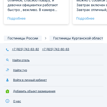
отличное, спасибо повару, и
Можно с собакой з
девочки официантки работают
Завтрак включен 
быстро , вежливо. В камере
Завтрак отличный
всегда чисто, свежее полотенце ,
повару. Правда не
Подробнее
Подробнее
белье. Девочки на рецепшн
но и так хорошо. 
дружелюбные, ,всегда помогут
и очень вкусное,
советом . Расположение Отеля в
омлет и сосиску+ 
хорошем месте, все рядом.
дома! Кофе из ко
Гостиницы России
Гостиницы Курганской области
ограничения! В но
постельное, чисто
рекомендую!
+7 (923) 742-63-82
+7 (923) 742-60-63
Найти отель
Найти тур
Войти в личный кабинет
Добавить объект размещения
О нас