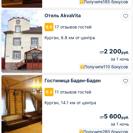
Получите
185 бонусов
Отель
Отель AkvaVita
AkvaVita
9.6
17 отзывов гостей
Курган,
6.8 км от центра
2 200
от
руб.
за 1 ночь
Получите
110 бонусов
Гостиница
Гостиница Баден-Баден
Баден-
Баден
9.3
11 отзывов гостей
Курган,
14.1 км от центра
5 600
от
руб.
за 1 ночь
Получите
280 бонусов