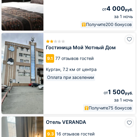
4 000
от
руб.
за 1 ночь
Получите
200 бонусов
Гостиница
Мой
Уютный
Гостиница Мой Уютный Дом
Дом
9.1
77 отзывов гостей
Курган,
7.2 км от центра
Оплата при заселении
1 500
от
руб.
за 1 ночь
Получите
75 бонусов
Отель
Отель VERANDA
VERANDA
9.3
16 отзывов гостей