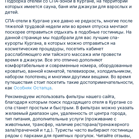
Подборка отелей со СПА-зоной в Кургане, на территории
которых имеется сауна, баня или джакузи для взрослых и
детей.
СПА-отели в Кургане уже давно не редкость, многие после
тяжелой трудовой недели или во время отпуска мечтают
поскорее отправиться отдыхать в подобные гостиницы. На
данной странице мы подобрали для вас лучшие спа-
курорты Кургана, в которых можно отправиться на
косметические процедуры, посетить кабинет
расслабляющего или тайского массажа или провести
время в джакузи. Все это отлично дополняют
комфортабельные и современные номера, оборудованные
кроватью, ванной комнатой, телевизором, холодильником,
набором полотенец и многими другими вещами. Во время
путешествия стоит посетить такие достопримечательности,
как
Особняк Остапца
.
Рекомендуем использовать фильтры нашего сайта,
благодаря которым поиск подходящего отеля в Кургане со
спа станет простым и быстрым. В фильтрах можно указать
желаемый диапазон цен, удаленность от центра города,
тип питания, дополнительные услуги (проживание с
животными, трансфер, наличие ресторана/тренажерного
зала/прачечной и т.д.). Туристы часто выбирают гостиницы
рядом с парками для приятных прогулок. Читайте отзывы,