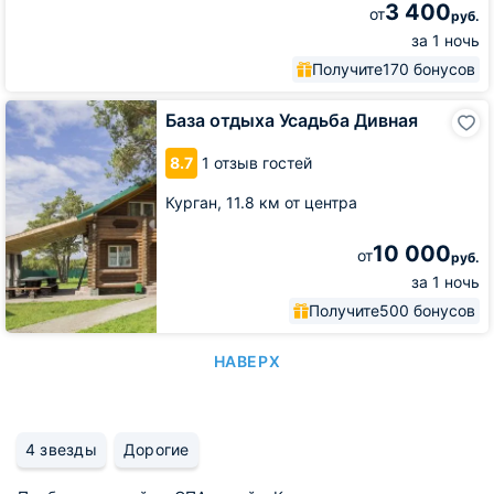
3 400
от
руб.
за 1 ночь
Получите
170 бонусов
База
База отдыха Усадьба Дивная
отдыха
Усадьба
8.7
1 отзыв гостей
Дивная
Курган,
11.8 км от центра
10 000
от
руб.
за 1 ночь
Получите
500 бонусов
НАВЕРХ
4 звезды
Дорогие