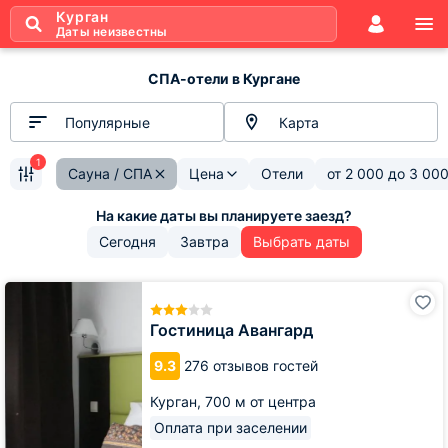
Курган
Даты неизвестны
СПА-отели в Кургане
Популярные
Карта
1
Сауна / СПА
Цена
Отели
от
2 000
до
3 00
Сегодня
Завтра
Выбрать даты
Гостиница
Авангард
Гостиница Авангард
9.3
276 отзывов гостей
Курган,
700 м от центра
Оплата при заселении