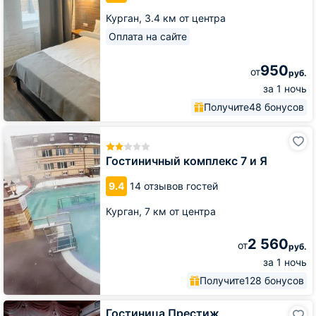
Курган,
3.4 км от центра
Оплата на сайте
950
от
руб.
за 1 ночь
Получите
48 бонусов
Гостиничный
комплекс
7
Гостиничный комплекс 7 и Я
и
Я
9.4
14 отзывов гостей
Курган,
7 км от центра
2 560
от
руб.
за 1 ночь
Получите
128 бонусов
Гостиница
Гостиница Престиж