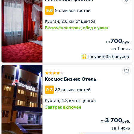
Престиж
9.6
9 отзывов гостей
Курган,
2.6 км от центра
Включён завтрак, обед и ужин
700
от
руб.
за 1 ночь
Получите
35 бонусов
Космос
Бизнес
Отель
Космос Бизнес Отель
9.3
82 отзыва гостей
Курган,
4.8 км от центра
Завтрак включён
3 700
от
руб.
за 1 ночь