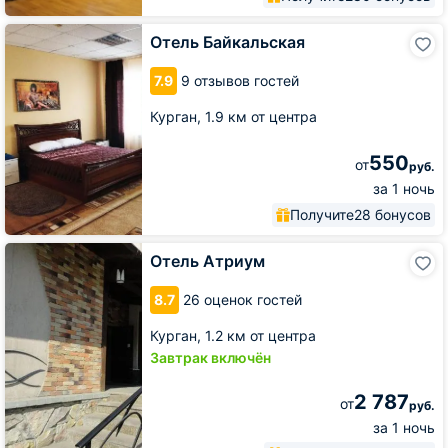
Отель
Отель Байкальская
Байкальская
7.9
9 отзывов гостей
Курган,
1.9 км от центра
550
от
руб.
за 1 ночь
Получите
28 бонусов
Отель
Отель Атриум
Атриум
8.7
26 оценок гостей
Курган,
1.2 км от центра
Завтрак включён
2 787
от
руб.
за 1 ночь